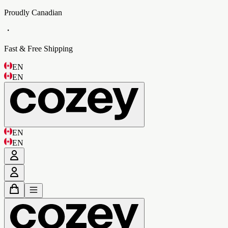
Proudly Canadian
・
Fast & Free Shipping
EN
EN
EN
EN