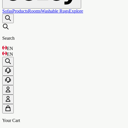
Sofas
Products
Rooms
Washable Rugs
Explore
Search
EN
EN
Your Cart