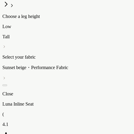
Choose a leg height
Low
Tall
Select your fabric
Sunset beige・Performance Fabric
Close
Luna Inline Seat
(
4.1