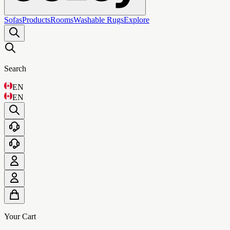
Sofas
Products
Rooms
Washable Rugs
Explore
Search
EN
EN
Your Cart