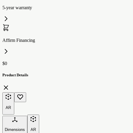
5-year warranty
Affirm Financing
$0
Product Details
AR
Dimensions
AR