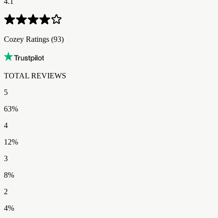
4.1
Cozey Ratings​​​​‌ ‍ ​‍​‍‌‍ ‌ ​‍‌‍‍‌‌‍‌ ‌‍‍‌‌‍ ‍​‍​‍​ ‍‍​‍​‍‌ ​ ‌‍​‌‌‍ ‍‌‍‍‌‌ ‌​‌ ‍‌​‍ ‍‌‍‍‌‌‍ ​‍​‍​‍ ​​‍​‍‌‍‍​‌ ​‍‌‍‌‌‌‍‌‍​‍​‍​ ‍‍​‍​‍‌‍‍​‌ ‌​‌ ‌​‌ ​​‌ ​ ​ ‍‍​‍ ​‍ ‌‍ ​‌‍ ‌‍​ ‌‍​‌‌‍ ​‌‍‍​‌‍ ‌ ​ ‌ ‌​​ ‍‍​ ​ ​ ​​​ ​​​ ​​​‍ ‌ ​ ‌ ‌​‌ ‌‌‌‍‌​‌‍‍‌‌‍ ​‍ ‌‍‍‌‌‍ ‍‌ ‌​‌‍‌‌‌‍ ‍‌ ‌​​‍ ‌‍‌‌‌‍‌​‌‍‍‌‌ ‌​​‍ ‌‍ ‌‌‍ ‌‍‌​‌‍‌‌​ ‌‌ ​​‌ ​‍‌‍‌‌‌ ​ ‌‍‌‌‌‍ ‍‌ ‌​‌‍​‌‌ ‌​‌‍‍‌‌‍ ‌‍ ‍​ ‍ ‌‍‍‌‌‍‌​​ ‌​ ‌‍​ ‍‌‌‍​ ​ ​ ‌‍​‌​ ‍​​ ‌ ‌‍​‍​‍ ‌‌‍‌‌​ ‌ ​ ‌​​ ‌​​‍ ‌​ ‌​‌‍‌‌​ ‌‌‌‍​‌​‍ ‌‌‍​‍​ ‌​​ ‌‍​ ‌​​‍ ‌‌‍‌​​ ‌‍​ ‌‌​ ‌ ‌‍​‍​ ‌ ​ ​ ​ ‍‌​ ‌​‌‍‌‌​ ​‌​ ​‍​ ‍ ‌ ‌​‌ ‍‌‌ ​​‌‍‌‌​ ‌‌ ​​‌‍‌​‌ ​​​ ‍ ‌ ​​‌‍​‌‌ ‌​‌‍‍​​ ‌‌ ‌‍‌‍​‌‌‍ ​‌ ‌‌‌‍‌‌‌​​‌‌‍‌​‌‍‌​‌‍‌‌‌‍‌​‌‌​ ‌‍‌‌‌‍​ ‌ ‌​‌‍‍‌‌‍ ‌‍ ‍‌ ​ ​‍‌‌​ ‌‌‌​​‍‌‌ ‌‍‍ ‌‍‌‌‌ ‍‌​‍‌‌​ ​ ‌​‌​​‍‌‌​ ​ ‌​‌​​‍‌‌​ ​‍​ ​‍​ ‌​​ ‍‌​ ​ ​ ‍​​ ‌ ​ ‌‌​ ​​​ ​‍​ ‍‌​ ‌‌‌‍‌‍​ ​‍​‍‌‌​ ​‍​ ​‍​‍‌‌​ ‌‌‌​‌​​‍ ‍‌ ​‍‌‍‌‌‌ ‌‍‌‍‍‌‌‍‌‌‌ ‌ ‌‌​ ‌ ‌‌‌‍ ‌‌‍ ‌‌‍​‌‌ ​‍‌ ‍‌‌‌‌​‌‍‌‌‌‍ ‌‌ ​​‌‍ ​‌‍​‌‌ ‌​‌‍‌‌​‍ ‍‌ ​ ‌ ‌‌‌‍ ‌‌‍ ‌‌‍​‌‌ ​‍‌ ‍‌‌​‌​‌‍​‌‌ ‌​‌‍​‌​‍ ‍‌ ‌​‌‍ ‌ ‌​‌‍​‌‌‍ ​‌‌​‍‌‍​‌‌ ‌​‌‍‍‌‌‍ ‍‌‍‌ ‌‌‌​‌‍‌‌‌ ‍​‌ ‌​​ ‌‍​‍‌‍​‌‌ ​ ‌‍‌‌‌‌‌‌‌ ​‍‌‍ ​​ ‌‌‍‍​‌ ‌​‌ ‌​‌ ​​‌ ​ ​‍‌‌​ ​ ‌​​‌​‍‌‌​ ​‍‌​‌‍​‍‌‌​ ​‍‌​‌‍‌‍ ​‌‍ ‌‍​ ‌‍​‌‌‍ ​‌‍‍​‌‍ ‌ ​ ‌ ‌​​‍‌‌​ ​ ‌​​‌​ ​ ​ ​​​ ​​​ ​​​‍‌‌​ ​‍‌​‌‍‌ ​ ‌ ‌​‌ ‌‌‌‍‌​‌‍‍‌‌‍ ​‍‌‍‌‍‍‌‌‍‌​​ ‌​ ‌‍​ ‍‌‌‍​ ​ ​ ‌‍​‌​ ‍​​ ‌ ‌‍​‍​‍ ‌‌‍‌‌​ ‌ ​ ‌​​ ‌​​‍ ‌​ ‌​‌‍‌‌​ ‌‌‌‍​‌​‍ ‌‌‍​‍​ ‌​​ ‌‍​ ‌​​‍ ‌‌‍‌​​ ‌‍​ ‌‌​ ‌ ‌‍​‍​ ‌ ​ ​ ​ ‍‌​ ‌​‌‍‌‌​ ​‌​ ​‍​‍‌‍‌ ‌​‌ ‍‌‌ ​​‌‍‌‌​ ‌‌ ​​‌‍‌​‌ ​​​‍‌‍‌ ​​‌‍​‌‌ ‌​‌‍‍​​ ‌‌ ‌‍‌‍​‌‌‍ ​‌ ‌‌‌‍‌‌‌​​‌‌‍‌​‌‍‌​‌‍‌‌‌‍‌​‌‌​ ‌‍‌‌‌‍​ ‌ ‌​‌‍‍‌‌‍ ‌‍ ‍‌ ​ ​‍‌‌​ ‌‌‌​​‍‌‌ ‌‍‍ ‌‍‌‌‌ ‍‌​‍‌‌​ ​ ‌​‌​​‍‌‌​ ​ ‌​‌​​‍‌‌​ ​‍​ ​‍​ ‌​​ ‍‌​ ​ ​ ‍​​ ‌ ​ ‌‌​ ​​​ ​‍​ ‍‌​ ‌‌‌‍‌‍​ ​‍​‍‌‌​ ​‍​ ​‍​‍‌‌​ ‌‌‌​‌​​‍ ‍‌ ​‍‌‍‌‌‌ ‌‍‌‍‍‌‌‍‌‌‌ ‌ ‌‌​ ‌ ‌‌‌‍ ‌‌‍ ‌‌‍​‌‌ ​‍‌ ‍‌‌‌‌​‌‍‌‌‌‍ ‌‌ ​​‌‍ ​‌‍​‌‌ ‌​‌‍‌‌​‍ ‍‌ ​ ‌ ‌‌‌‍ ‌‌‍ ‌‌‍​‌‌ ​‍‌ ‍‌‌​‌​‌‍​‌‌ ‌​‌‍​‌​‍ ‍‌ ‌​‌‍ ‌ ‌​‌‍​‌‌‍ ​‌‌​‍‌‍​‌‌ ‌​‌‍‍‌‌‍ ‍‌‍‌ ‌‌‌​‌‍‌‌‌ ‍​‌ ‌​​‍‌‍‌ ​​‌‍‌‌‌ ​‍‌ ​ ‌ ​​‌‍‌‌‌‍​ ‌ ‌​‌‍‍‌‌ ‌‍‌‍‌‌​ ‌‌ ​​‌ ‌‌‌‍​‍‌‍ ​‌‍‍‌‌ ​ ‌‍‍​‌‍‌‌‌‍‌​​‍​‍‌ ‌ (93)
TOTAL REVIEWS​​​​‌ ‍ ​‍​‍‌‍ ‌ ​‍‌‍‍‌‌‍‌ ‌‍‍‌‌‍ ‍​‍​‍​ ‍‍​‍​‍‌ ​ ‌‍​‌‌‍ ‍‌‍‍‌‌ ‌​‌ ‍‌​‍ ‍‌‍‍‌‌‍ ​‍​‍​‍ ​​‍​‍‌‍‍​‌ ​‍‌‍‌‌‌‍‌‍​‍​‍​ ‍‍​‍​‍‌‍‍​‌ ‌​‌ ‌​‌ ​​‌ ​ ​ ‍‍​‍ ​‍ ‌‍ ​‌‍ ‌‍​ ‌‍​‌‌‍ ​‌‍‍​‌‍ ‌ ​ ‌ ‌​​ ‍‍​ ​ ​ ​​​ ​​​ ​​​‍ ‌ ​ ‌ ‌​‌ ‌‌‌‍‌​‌‍‍‌‌‍ ​‍ ‌‍‍‌‌‍ ‍‌ ‌​‌‍‌‌‌‍ ‍‌ ‌​​‍ ‌‍‌‌‌‍‌​‌‍‍‌‌ ‌​​‍ ‌‍ ‌‌‍ ‌‍‌​‌‍‌‌​ ‌‌ ​​‌ ​‍‌‍‌‌‌ ​ ‌‍‌‌‌‍ ‍‌ ‌​‌‍​‌‌ ‌​‌‍‍‌‌‍ ‌‍ ‍​ ‍ ‌‍‍‌‌‍‌​​ ‌​ ‌‍​ ‍‌‌‍​ ​ ​ ‌‍​‌​ ‍​​ ‌ ‌‍​‍​‍ ‌‌‍‌‌​ ‌ ​ ‌​​ ‌​​‍ ‌​ ‌​‌‍‌‌​ ‌‌‌‍​‌​‍ ‌‌‍​‍​ ‌​​ ‌‍​ ‌​​‍ ‌‌‍‌​​ ‌‍​ ‌‌​ ‌ ‌‍​‍​ ‌ ​ ​ ​ ‍‌​ ‌​‌‍‌‌​ ​‌​ ​‍​ ‍ ‌ ‌​‌ ‍‌‌ ​​‌‍‌‌​ ‌‌ ​​‌‍‌​‌ ​​​ ‍ ‌ ​​‌‍​‌‌ ‌​‌‍‍​​ ‌‌ ‌‍‌‍​‌‌‍ ​‌ ‌‌‌‍‌‌‌​​‌‌‍‌​‌‍‌​‌‍‌‌‌‍‌​‌‌​ ‌‍‌‌‌‍​ ‌ ‌​‌‍‍‌‌‍ ‌‍ ‍‌ ​ ​‍‌‌​ ‌‌‌​​‍‌‌ ‌‍‍ ‌‍‌‌‌ ‍‌​‍‌‌​ ​ ‌​‌​​‍‌‌​ ​ ‌​‌​​‍‌‌​ ​‍​ ​‍​ ‌​​ ‍‌​ ​ ​ ‍​​ ‌ ​ ‌‌​ ​​​ ​‍​ ‍‌​ ‌‌‌‍‌‍​ ​‍​‍‌‌​ ​‍​ ​‍​‍‌‌​ ‌‌‌​‌​​‍ ‍‌ ​‍‌‍‌‌‌ ‌‍‌‍‍‌‌‍‌‌‌ ‌ ‌‌​ ‌ ‌‌‌‍ ‌‌‍ ‌‌‍​‌‌ ​‍‌ ‍‌‌‌‌​‌‍‌‌‌‍ ‌‌ ​​‌‍ ​‌‍​‌‌ ‌​‌‍‌‌​‍ ‍‌‍​‍‌ ​‍‌‍‌‌‌‍​‌‌‍‍ ‌‍‌​‌‍ ‌ ‌ ‌‍ ‍‌​‌​‌‍​‌‌ ‌​‌‍​‌​‍ ‍‌ ‌​‌‍‍‌‌ ‌​‌‍ ​‌‍‌‌​ ‌‍​‍‌‍​‌‌ ​ ‌‍‌‌‌‌‌‌‌ ​‍‌‍ ​​ ‌‌‍‍​‌ ‌​‌ ‌​‌ ​​‌ ​ ​‍‌‌​ ​ ‌​​‌​‍‌‌​ ​‍‌​‌‍​‍‌‌​ ​‍‌​‌‍‌‍ ​‌‍ ‌‍​ ‌‍​‌‌‍ ​‌‍‍​‌‍ ‌ ​ ‌ ‌​​‍‌‌​ ​ ‌​​‌​ ​ ​ ​​​ ​​​ ​​​‍‌‌​ ​‍‌​‌‍‌ ​ ‌ ‌​‌ ‌‌‌‍‌​‌‍‍‌‌‍ ​‍‌‍‌‍‍‌‌‍‌​​ ‌​ ‌‍​ ‍‌‌‍​ ​ ​ ‌‍​‌​ ‍​​ ‌ ‌‍​‍​‍ ‌‌‍‌‌​ ‌ ​ ‌​​ ‌​​‍ ‌​ ‌​‌‍‌‌​ ‌‌‌‍​‌​‍ ‌‌‍​‍​ ‌​​ ‌‍​ ‌​​‍ ‌‌‍‌​​ ‌‍​ ‌‌​ ‌ ‌‍​‍​ ‌ ​ ​ ​ ‍‌​ ‌​‌‍‌‌​ ​‌​ ​‍​‍‌‍‌ ‌​‌ ‍‌‌ ​​‌‍‌‌​ ‌‌ ​​‌‍‌​‌ ​​​‍‌‍‌ ​​‌‍​‌‌ ‌​‌‍‍​​ ‌‌ ‌‍‌‍​‌‌‍ ​‌ ‌‌‌‍‌‌‌​​‌‌‍‌​‌‍‌​‌‍‌‌‌‍‌​‌‌​ ‌‍‌‌‌‍​ ‌ ‌​‌‍‍‌‌‍ ‌‍ ‍‌ ​ ​‍‌‌​ ‌‌‌​​‍‌‌ ‌‍‍ ‌‍‌‌‌ ‍‌​‍‌‌​ ​ ‌​‌​​‍‌‌​ ​ ‌​‌​​‍‌‌​ ​‍​ ​‍​ ‌​​ ‍‌​ ​ ​ ‍​​ ‌ ​ ‌‌​ ​​​ ​‍​ ‍‌​ ‌‌‌‍‌‍​ ​‍​‍‌‌​ ​‍​ ​‍​‍‌‌​ ‌‌‌​‌​​‍ ‍‌ ​‍‌‍‌‌‌ ‌‍‌‍‍‌‌‍‌‌‌ ‌ ‌‌​ ‌ ‌‌‌‍ ‌‌‍ ‌‌‍​‌‌ ​‍‌ ‍‌‌‌‌​‌‍‌‌‌‍ ‌‌ ​​‌‍ ​‌‍​‌‌ ‌​‌‍‌‌​‍ ‍‌‍​‍‌ ​‍‌‍‌‌‌‍​‌‌‍‍ ‌‍‌​‌‍ ‌ ‌ ‌‍ ‍‌​‌​‌‍​‌‌ ‌​‌‍​‌​‍ ‍‌ ‌​‌‍‍‌‌ ‌​‌‍ ​‌‍‌‌​‍‌‍‌ ​​‌‍‌‌‌ ​‍‌ ​ ‌ ​​‌‍‌‌‌‍​ ‌ ‌​‌‍‍‌‌ ‌‍‌‍‌‌​ ‌‌ ​​‌ ‌‌‌‍​‍‌‍ ​‌‍‍‌‌ ​ ‌‍‍​‌‍‌‌‌‍‌​​‍​‍‌ ‌
5
63
%
4
12
%
3
8
%
2
4
%