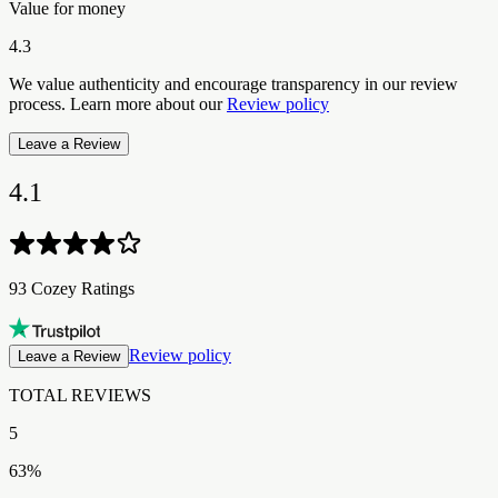
Value for money
4.3
We value authenticity and encourage transparency in our review
process. Learn more about our
Review policy
Leave a Review
4.1
93 Cozey Ratings​​​​‌ ‍ ​‍​‍‌‍ ‌ ​‍‌‍‍‌‌‍‌ ‌‍‍‌‌‍ ‍​‍​‍​ ‍‍​‍​‍‌ ​ ‌‍​‌‌‍ ‍‌‍‍‌‌ ‌​‌ ‍‌​‍ ‍‌‍‍‌‌‍ ​‍​‍​‍ ​​‍​‍‌‍‍​‌ ​‍‌‍‌‌‌‍‌‍​‍​‍​ ‍‍​‍​‍‌‍‍​‌ ‌​‌ ‌​‌ ​​‌ ​ ​ ‍‍​‍ ​‍ ‌‍ ​‌‍ ‌‍​ ‌‍​‌‌‍ ​‌‍‍​‌‍ ‌ ​ ‌ ‌​​ ‍‍​ ​ ​ ​​​ ​​​ ​​​‍ ‌ ​ ‌ ‌​‌ ‌‌‌‍‌​‌‍‍‌‌‍ ​‍ ‌‍‍‌‌‍ ‍‌ ‌​‌‍‌‌‌‍ ‍‌ ‌​​‍ ‌‍‌‌‌‍‌​‌‍‍‌‌ ‌​​‍ ‌‍ ‌‌‍ ‌‍‌​‌‍‌‌​ ‌‌ ​​‌ ​‍‌‍‌‌‌ ​ ‌‍‌‌‌‍ ‍‌ ‌​‌‍​‌‌ ‌​‌‍‍‌‌‍ ‌‍ ‍​ ‍ ‌‍‍‌‌‍‌​​ ‌​ ‌‍​ ‍‌‌‍​ ​ ​ ‌‍​‌​ ‍​​ ‌ ‌‍​‍​‍ ‌‌‍‌‌​ ‌ ​ ‌​​ ‌​​‍ ‌​ ‌​‌‍‌‌​ ‌‌‌‍​‌​‍ ‌‌‍​‍​ ‌​​ ‌‍​ ‌​​‍ ‌‌‍‌​​ ‌‍​ ‌‌​ ‌ ‌‍​‍​ ‌ ​ ​ ​ ‍‌​ ‌​‌‍‌‌​ ​‌​ ​‍​ ‍ ‌ ‌​‌ ‍‌‌ ​​‌‍‌‌​ ‌‌ ​​‌‍‌​‌ ​​​ ‍ ‌ ​​‌‍​‌‌ ‌​‌‍‍​​ ‌‌ ‌‍‌‍​‌‌‍ ​‌ ‌‌‌‍‌‌‌​​‌‌‍‌​‌‍‌​‌‍‌‌‌‍‌​‌‌​ ‌‍‌‌‌‍​ ‌ ‌​‌‍‍‌‌‍ ‌‍ ‍‌ ​ ​‍‌‌​ ‌‌‌​​‍‌‌ ‌‍‍ ‌‍‌‌‌ ‍‌​‍‌‌​ ​ ‌​‌​​‍‌‌​ ​ ‌​‌​​‍‌‌​ ​‍​ ​‍​ ‌​​ ‍‌​ ​ ​ ‍​​ ‌ ​ ‌‌​ ​​​ ​‍​ ‍‌​ ‌‌‌‍‌‍​ ​‍​‍‌‌​ ​‍​ ​‍​‍‌‌​ ‌‌‌​‌​​‍ ‍‌ ​‍‌‍‌‌‌ ‌‍‌‍‍‌‌‍‌‌‌ ‌ ‌‌​ ‌ ‌‌‌‍ ‌‌‍ ‌‌‍​‌‌ ​‍‌ ‍‌‌‌‌​‌‍‌‌‌‍ ‌‌ ​​‌‍ ​‌‍​‌‌ ‌​‌‍‌‌​‍ ‍‌ ​ ‌ ‌‌‌‍ ‌‌‍ ‌‌‍​‌‌ ​‍‌ ‍‌‌​‌​‌‍​‌‌ ‌​‌‍​‌​‍ ‍‌ ‌​‌‍ ‌ ‌​‌‍​‌‌‍ ​‌‌​‍‌‍​‌‌ ‌​‌‍‍‌‌‍ ‍‌‍‌ ‌‌‌​‌‍‌‌‌ ‍​‌ ‌​​ ‌‍​‍‌‍​‌‌ ​ ‌‍‌‌‌‌‌‌‌ ​‍‌‍ ​​ ‌‌‍‍​‌ ‌​‌ ‌​‌ ​​‌ ​ ​‍‌‌​ ​ ‌​​‌​‍‌‌​ ​‍‌​‌‍​‍‌‌​ ​‍‌​‌‍‌‍ ​‌‍ ‌‍​ ‌‍​‌‌‍ ​‌‍‍​‌‍ ‌ ​ ‌ ‌​​‍‌‌​ ​ ‌​​‌​ ​ ​ ​​​ ​​​ ​​​‍‌‌​ ​‍‌​‌‍‌ ​ ‌ ‌​‌ ‌‌‌‍‌​‌‍‍‌‌‍ ​‍‌‍‌‍‍‌‌‍‌​​ ‌​ ‌‍​ ‍‌‌‍​ ​ ​ ‌‍​‌​ ‍​​ ‌ ‌‍​‍​‍ ‌‌‍‌‌​ ‌ ​ ‌​​ ‌​​‍ ‌​ ‌​‌‍‌‌​ ‌‌‌‍​‌​‍ ‌‌‍​‍​ ‌​​ ‌‍​ ‌​​‍ ‌‌‍‌​​ ‌‍​ ‌‌​ ‌ ‌‍​‍​ ‌ ​ ​ ​ ‍‌​ ‌​‌‍‌‌​ ​‌​ ​‍​‍‌‍‌ ‌​‌ ‍‌‌ ​​‌‍‌‌​ ‌‌ ​​‌‍‌​‌ ​​​‍‌‍‌ ​​‌‍​‌‌ ‌​‌‍‍​​ ‌‌ ‌‍‌‍​‌‌‍ ​‌ ‌‌‌‍‌‌‌​​‌‌‍‌​‌‍‌​‌‍‌‌‌‍‌​‌‌​ ‌‍‌‌‌‍​ ‌ ‌​‌‍‍‌‌‍ ‌‍ ‍‌ ​ ​‍‌‌​ ‌‌‌​​‍‌‌ ‌‍‍ ‌‍‌‌‌ ‍‌​‍‌‌​ ​ ‌​‌​​‍‌‌​ ​ ‌​‌​​‍‌‌​ ​‍​ ​‍​ ‌​​ ‍‌​ ​ ​ ‍​​ ‌ ​ ‌‌​ ​​​ ​‍​ ‍‌​ ‌‌‌‍‌‍​ ​‍​‍‌‌​ ​‍​ ​‍​‍‌‌​ ‌‌‌​‌​​‍ ‍‌ ​‍‌‍‌‌‌ ‌‍‌‍‍‌‌‍‌‌‌ ‌ ‌‌​ ‌ ‌‌‌‍ ‌‌‍ ‌‌‍​‌‌ ​‍‌ ‍‌‌‌‌​‌‍‌‌‌‍ ‌‌ ​​‌‍ ​‌‍​‌‌ ‌​‌‍‌‌​‍ ‍‌ ​ ‌ ‌‌‌‍ ‌‌‍ ‌‌‍​‌‌ ​‍‌ ‍‌‌​‌​‌‍​‌‌ ‌​‌‍​‌​‍ ‍‌ ‌​‌‍ ‌ ‌​‌‍​‌‌‍ ​‌‌​‍‌‍​‌‌ ‌​‌‍‍‌‌‍ ‍‌‍‌ ‌‌‌​‌‍‌‌‌ ‍​‌ ‌​​‍‌‍‌ ​​‌‍‌‌‌ ​‍‌ ​ ‌ ​​‌‍‌‌‌‍​ ‌ ‌​‌‍‍‌‌ ‌‍‌‍‌‌​ ‌‌ ​​‌ ‌‌‌‍​‍‌‍ ​‌‍‍‌‌ ​ ‌‍‍​‌‍‌‌‌‍‌​​‍​‍‌ ‌
Review policy
Leave a Review
TOTAL REVIEWS​​​​‌ ‍ ​‍​‍‌‍ ‌ ​‍‌‍‍‌‌‍‌ ‌‍‍‌‌‍ ‍​‍​‍​ ‍‍​‍​‍‌ ​ ‌‍​‌‌‍ ‍‌‍‍‌‌ ‌​‌ ‍‌​‍ ‍‌‍‍‌‌‍ ​‍​‍​‍ ​​‍​‍‌‍‍​‌ ​‍‌‍‌‌‌‍‌‍​‍​‍​ ‍‍​‍​‍‌‍‍​‌ ‌​‌ ‌​‌ ​​‌ ​ ​ ‍‍​‍ ​‍ ‌‍ ​‌‍ ‌‍​ ‌‍​‌‌‍ ​‌‍‍​‌‍ ‌ ​ ‌ ‌​​ ‍‍​ ​ ​ ​​​ ​​​ ​​​‍ ‌ ​ ‌ ‌​‌ ‌‌‌‍‌​‌‍‍‌‌‍ ​‍ ‌‍‍‌‌‍ ‍‌ ‌​‌‍‌‌‌‍ ‍‌ ‌​​‍ ‌‍‌‌‌‍‌​‌‍‍‌‌ ‌​​‍ ‌‍ ‌‌‍ ‌‍‌​‌‍‌‌​ ‌‌ ​​‌ ​‍‌‍‌‌‌ ​ ‌‍‌‌‌‍ ‍‌ ‌​‌‍​‌‌ ‌​‌‍‍‌‌‍ ‌‍ ‍​ ‍ ‌‍‍‌‌‍‌​​ ‌​ ‌‍​ ‍‌‌‍​ ​ ​ ‌‍​‌​ ‍​​ ‌ ‌‍​‍​‍ ‌‌‍‌‌​ ‌ ​ ‌​​ ‌​​‍ ‌​ ‌​‌‍‌‌​ ‌‌‌‍​‌​‍ ‌‌‍​‍​ ‌​​ ‌‍​ ‌​​‍ ‌‌‍‌​​ ‌‍​ ‌‌​ ‌ ‌‍​‍​ ‌ ​ ​ ​ ‍‌​ ‌​‌‍‌‌​ ​‌​ ​‍​ ‍ ‌ ‌​‌ ‍‌‌ ​​‌‍‌‌​ ‌‌ ​​‌‍‌​‌ ​​​ ‍ ‌ ​​‌‍​‌‌ ‌​‌‍‍​​ ‌‌ ‌‍‌‍​‌‌‍ ​‌ ‌‌‌‍‌‌‌​​‌‌‍‌​‌‍‌​‌‍‌‌‌‍‌​‌‌​ ‌‍‌‌‌‍​ ‌ ‌​‌‍‍‌‌‍ ‌‍ ‍‌ ​ ​‍‌‌​ ‌‌‌​​‍‌‌ ‌‍‍ ‌‍‌‌‌ ‍‌​‍‌‌​ ​ ‌​‌​​‍‌‌​ ​ ‌​‌​​‍‌‌​ ​‍​ ​‍​ ‌​​ ‍‌​ ​ ​ ‍​​ ‌ ​ ‌‌​ ​​​ ​‍​ ‍‌​ ‌‌‌‍‌‍​ ​‍​‍‌‌​ ​‍​ ​‍​‍‌‌​ ‌‌‌​‌​​‍ ‍‌ ​‍‌‍‌‌‌ ‌‍‌‍‍‌‌‍‌‌‌ ‌ ‌‌​ ‌ ‌‌‌‍ ‌‌‍ ‌‌‍​‌‌ ​‍‌ ‍‌‌‌‌​‌‍‌‌‌‍ ‌‌ ​​‌‍ ​‌‍​‌‌ ‌​‌‍‌‌​‍ ‍‌‍​‍‌ ​‍‌‍‌‌‌‍​‌‌‍‍ ‌‍‌​‌‍ ‌ ‌ ‌‍ ‍‌​‌​‌‍​‌‌ ‌​‌‍​‌​‍ ‍‌ ‌​‌‍‍‌‌ ‌​‌‍ ​‌‍‌‌​ ‌‍​‍‌‍​‌‌ ​ ‌‍‌‌‌‌‌‌‌ ​‍‌‍ ​​ ‌‌‍‍​‌ ‌​‌ ‌​‌ ​​‌ ​ ​‍‌‌​ ​ ‌​​‌​‍‌‌​ ​‍‌​‌‍​‍‌‌​ ​‍‌​‌‍‌‍ ​‌‍ ‌‍​ ‌‍​‌‌‍ ​‌‍‍​‌‍ ‌ ​ ‌ ‌​​‍‌‌​ ​ ‌​​‌​ ​ ​ ​​​ ​​​ ​​​‍‌‌​ ​‍‌​‌‍‌ ​ ‌ ‌​‌ ‌‌‌‍‌​‌‍‍‌‌‍ ​‍‌‍‌‍‍‌‌‍‌​​ ‌​ ‌‍​ ‍‌‌‍​ ​ ​ ‌‍​‌​ ‍​​ ‌ ‌‍​‍​‍ ‌‌‍‌‌​ ‌ ​ ‌​​ ‌​​‍ ‌​ ‌​‌‍‌‌​ ‌‌‌‍​‌​‍ ‌‌‍​‍​ ‌​​ ‌‍​ ‌​​‍ ‌‌‍‌​​ ‌‍​ ‌‌​ ‌ ‌‍​‍​ ‌ ​ ​ ​ ‍‌​ ‌​‌‍‌‌​ ​‌​ ​‍​‍‌‍‌ ‌​‌ ‍‌‌ ​​‌‍‌‌​ ‌‌ ​​‌‍‌​‌ ​​​‍‌‍‌ ​​‌‍​‌‌ ‌​‌‍‍​​ ‌‌ ‌‍‌‍​‌‌‍ ​‌ ‌‌‌‍‌‌‌​​‌‌‍‌​‌‍‌​‌‍‌‌‌‍‌​‌‌​ ‌‍‌‌‌‍​ ‌ ‌​‌‍‍‌‌‍ ‌‍ ‍‌ ​ ​‍‌‌​ ‌‌‌​​‍‌‌ ‌‍‍ ‌‍‌‌‌ ‍‌​‍‌‌​ ​ ‌​‌​​‍‌‌​ ​ ‌​‌​​‍‌‌​ ​‍​ ​‍​ ‌​​ ‍‌​ ​ ​ ‍​​ ‌ ​ ‌‌​ ​​​ ​‍​ ‍‌​ ‌‌‌‍‌‍​ ​‍​‍‌‌​ ​‍​ ​‍​‍‌‌​ ‌‌‌​‌​​‍ ‍‌ ​‍‌‍‌‌‌ ‌‍‌‍‍‌‌‍‌‌‌ ‌ ‌‌​ ‌ ‌‌‌‍ ‌‌‍ ‌‌‍​‌‌ ​‍‌ ‍‌‌‌‌​‌‍‌‌‌‍ ‌‌ ​​‌‍ ​‌‍​‌‌ ‌​‌‍‌‌​‍ ‍‌‍​‍‌ ​‍‌‍‌‌‌‍​‌‌‍‍ ‌‍‌​‌‍ ‌ ‌ ‌‍ ‍‌​‌​‌‍​‌‌ ‌​‌‍​‌​‍ ‍‌ ‌​‌‍‍‌‌ ‌​‌‍ ​‌‍‌‌​‍‌‍‌ ​​‌‍‌‌‌ ​‍‌ ​ ‌ ​​‌‍‌‌‌‍​ ‌ ‌​‌‍‍‌‌ ‌‍‌‍‌‌​ ‌‌ ​​‌ ‌‌‌‍​‍‌‍ ​‌‍‍‌‌ ​ ‌‍‍​‌‍‌‌‌‍‌​​‍​‍‌ ‌
5
63
%