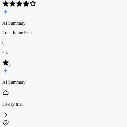
AI Summary
Luna Inline Seat
(
4.1
)
AI Summary
30-day trial