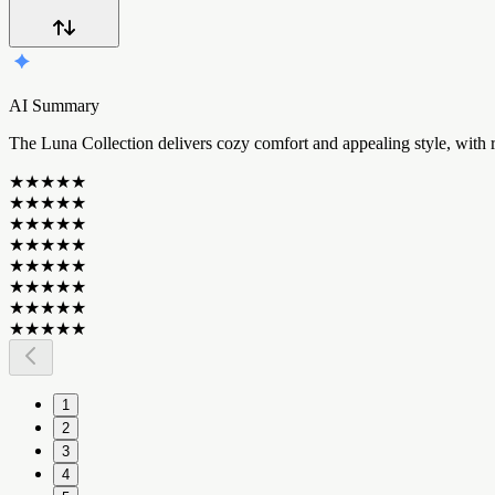
AI Summary
T
h
e
L
u
n
a
C
o
l
l
e
c
t
i
o
n
d
e
l
i
v
e
r
s
c
o
z
y
c
o
m
f
o
r
t
a
n
d
a
p
p
e
a
l
i
n
g
s
t
y
l
e
,
w
i
t
h
★
★
★
★
★
★
★
★
★
★
★
★
★
★
★
★
★
★
★
★
★
★
★
★
★
★
★
★
★
★
★
★
★
★
★
★
★
★
★
★
1
2
3
4