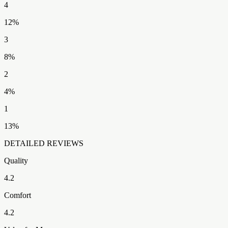
4
12
%
3
8
%
2
4
%
1
13
%
DETAILED REVIEWS
Quality
4.2
Comfort
4.2