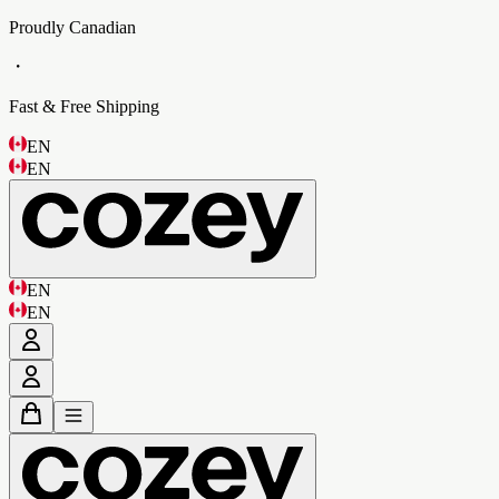
Proudly Canadian
・
Fast & Free Shipping
EN
EN
EN
EN