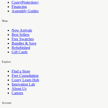
CozeyProtection+
Financing
Assembly Guides
Shop
New Arrivals
Best Sellers
Free Swatches
Bundles & Save
Refurbished
Gift Cards
Explore
Find a Store
Free Consultation
Cozey Learn Hub
Innovation Lab
About Us
Careers
Account