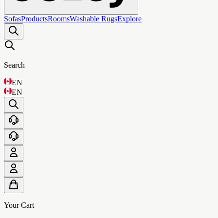
Sofas
Products
Rooms
Washable Rugs
Explore
Search
EN
EN
Your Cart