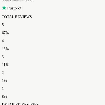
TOTAL REVIEWS​​​​‌ ‍ ​‍​‍‌‍ ‌ ​‍‌‍‍‌‌‍‌ ‌‍‍‌‌‍ ‍​‍​‍​ ‍‍​‍​‍‌ ​ ‌‍​‌‌‍ ‍‌‍‍‌‌ ‌​‌ ‍‌​‍ ‍‌‍‍‌‌‍ ​‍​‍​‍ ​​‍​‍‌‍‍​‌ ​‍‌‍‌‌‌‍‌‍​‍​‍​ ‍‍​‍​‍‌‍‍​‌ ‌​‌ ‌​‌ ​​‌ ​ ​ ‍‍​‍ ​‍ ‌‍ ​‌‍ ‌‍​ ‌‍​‌‌‍ ​‌‍‍​‌‍ ‌ ​ ‌ ‌​​ ‍‍​ ​ ​ ​​​ ​​​ ​​​‍ ‌ ​ ‌ ‌​‌ ‌‌‌‍‌​‌‍‍‌‌‍ ​‍ ‌‍‍‌‌‍ ‍‌ ‌​‌‍‌‌‌‍ ‍‌ ‌​​‍ ‌‍‌‌‌‍‌​‌‍‍‌‌ ‌​​‍ ‌‍ ‌‌‍ ‌‍‌​‌‍‌‌​ ‌‌ ​​‌ ​‍‌‍‌‌‌ ​ ‌‍‌‌‌‍ ‍‌ ‌​‌‍​‌‌ ‌​‌‍‍‌‌‍ ‌‍ ‍​ ‍ ‌‍‍‌‌‍‌​​ ‌​ ‍​​ ‌‍‌‍​ ​ ​‍​ ​‍​ ‍‌‌‍‌‌​ ‍​​‍ ‌​ ​‍​ ‍​​ ‌ ​ ​‍​‍ ‌​ ‌​​ ​ ​ ‍​‌‍​ ​‍ ‌​ ‍‌​ ​ ‌‍‌‌‌‍​‌​‍ ‌‌‍‌​​ ​‍‌‍‌​‌‍‌‌​ ​‍​ ‌​​ ‌‌​ ​​​ ‌‌‌‍​‌​ ‌‍‌‍‌‌​ ‍ ‌ ‌​‌ ‍‌‌ ​​‌‍‌‌​ ‌‌ ​​‌‍‌​‌ ​​​ ‍ ‌ ​​‌‍​‌‌ ‌​‌‍‍​​ ‌‌ ‌‍‌‍​‌‌‍ ​‌ ‌‌‌‍‌‌‌​​‌‌‍‌​‌‍‌​‌‍‌‌‌‍‌​‌‌​ ‌‍‌‌‌‍​ ‌ ‌​‌‍‍‌‌‍ ‌‍ ‍‌ ​ ​‍‌‌​ ‌‌‌​​‍‌‌ ‌‍‍ ‌‍‌‌‌ ‍‌​‍‌‌​ ​ ‌​‌​​‍‌‌​ ​ ‌​‌​​‍‌‌​ ​‍​ ​‍​ ‍‌​ ‍​​ ‌‌‌‍​‍​ ‌‍‌‍‌‍​ ​ ​ ​‍‌‍​‌​ ​​​ ‍‌‌‍​‍​‍‌‌​ ​‍​ ​‍​‍‌‌​ ‌‌‌​‌​​‍ ‍‌ ​‍‌‍‌‌‌ ‌‍‌‍‍‌‌‍‌‌‌ ‌ ‌‌​ ‌ ‌‌‌‍ ‌‌‍ ‌‌‍​‌‌ ​‍‌ ‍‌‌‌‌​‌‍‌‌‌‍ ‌‌ ​​‌‍ ​‌‍​‌‌ ‌​‌‍‌‌​‍ ‍‌‍​‍‌ ​‍‌‍‌‌‌‍​‌‌‍‍ ‌‍‌​‌‍ ‌ ‌ ‌‍ ‍‌​‌​‌‍​‌‌ ‌​‌‍​‌​‍ ‍‌ ‌​‌‍‍‌‌ ‌​‌‍ ​‌‍‌‌​ ‌‍​‍‌‍​‌‌ ​ ‌‍‌‌‌‌‌‌‌ ​‍‌‍ ​​ ‌‌‍‍​‌ ‌​‌ ‌​‌ ​​‌ ​ ​‍‌‌​ ​ ‌​​‌​‍‌‌​ ​‍‌​‌‍​‍‌‌​ ​‍‌​‌‍‌‍ ​‌‍ ‌‍​ ‌‍​‌‌‍ ​‌‍‍​‌‍ ‌ ​ ‌ ‌​​‍‌‌​ ​ ‌​​‌​ ​ ​ ​​​ ​​​ ​​​‍‌‌​ ​‍‌​‌‍‌ ​ ‌ ‌​‌ ‌‌‌‍‌​‌‍‍‌‌‍ ​‍‌‍‌‍‍‌‌‍‌​​ ‌​ ‍​​ ‌‍‌‍​ ​ ​‍​ ​‍​ ‍‌‌‍‌‌​ ‍​​‍ ‌​ ​‍​ ‍​​ ‌ ​ ​‍​‍ ‌​ ‌​​ ​ ​ ‍​‌‍​ ​‍ ‌​ ‍‌​ ​ ‌‍‌‌‌‍​‌​‍ ‌‌‍‌​​ ​‍‌‍‌​‌‍‌‌​ ​‍​ ‌​​ ‌‌​ ​​​ ‌‌‌‍​‌​ ‌‍‌‍‌‌​‍‌‍‌ ‌​‌ ‍‌‌ ​​‌‍‌‌​ ‌‌ ​​‌‍‌​‌ ​​​‍‌‍‌ ​​‌‍​‌‌ ‌​‌‍‍​​ ‌‌ ‌‍‌‍​‌‌‍ ​‌ ‌‌‌‍‌‌‌​​‌‌‍‌​‌‍‌​‌‍‌‌‌‍‌​‌‌​ ‌‍‌‌‌‍​ ‌ ‌​‌‍‍‌‌‍ ‌‍ ‍‌ ​ ​‍‌‌​ ‌‌‌​​‍‌‌ ‌‍‍ ‌‍‌‌‌ ‍‌​‍‌‌​ ​ ‌​‌​​‍‌‌​ ​ ‌​‌​​‍‌‌​ ​‍​ ​‍​ ‍‌​ ‍​​ ‌‌‌‍​‍​ ‌‍‌‍‌‍​ ​ ​ ​‍‌‍​‌​ ​​​ ‍‌‌‍​‍​‍‌‌​ ​‍​ ​‍​‍‌‌​ ‌‌‌​‌​​‍ ‍‌ ​‍‌‍‌‌‌ ‌‍‌‍‍‌‌‍‌‌‌ ‌ ‌‌​ ‌ ‌‌‌‍ ‌‌‍ ‌‌‍​‌‌ ​‍‌ ‍‌‌‌‌​‌‍‌‌‌‍ ‌‌ ​​‌‍ ​‌‍​‌‌ ‌​‌‍‌‌​‍ ‍‌‍​‍‌ ​‍‌‍‌‌‌‍​‌‌‍‍ ‌‍‌​‌‍ ‌ ‌ ‌‍ ‍‌​‌​‌‍​‌‌ ‌​‌‍​‌​‍ ‍‌ ‌​‌‍‍‌‌ ‌​‌‍ ​‌‍‌‌​‍‌‍‌ ​​‌‍‌‌‌ ​‍‌ ​ ‌ ​​‌‍‌‌‌‍​ ‌ ‌​‌‍‍‌‌ ‌‍‌‍‌‌​ ‌‌ ​​‌ ‌‌‌‍​‍‌‍ ​‌‍‍‌‌ ​ ‌‍‍​‌‍‌‌‌‍‌​​‍​‍‌ ‌
5
67
%
4
13
%
3
11
%
2
1
%
1
8
%
DETAILED REVIEWS