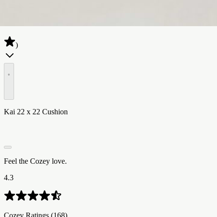
(
4.3
)
•
Kai 22 x 22 Cushion
Feel the Cozey love.
4.3
Cozey Ratings​​​​‌ ‍ ​‍​‍‌‍ ‌ ​‍‌‍‍‌‌‍‌ ‌‍‍‌‌‍ ‍​‍​‍​ ‍‍​‍​‍‌ ​ ‌‍​‌‌‍ ‍‌‍‍‌‌ ‌​‌ ‍‌​‍ ‍‌‍‍‌‌‍ ​‍​‍​‍ ​​‍​‍‌‍‍​‌ ​‍‌‍‌‌‌‍‌‍​‍​‍​ ‍‍​‍​‍‌‍‍​‌ ‌​‌ ‌​‌ ​​‌ ​ ​ ‍‍​‍ ​‍ ‌‍ ​‌‍ ‌‍​ ‌‍​‌‌‍ ​‌‍‍​‌‍ ‌ ​ ‌ ‌​​ ‍‍​ ​ ​ ​​​ ​​​ ​​​‍ ‌ ​ ‌ ‌​‌ ‌‌‌‍‌​‌‍‍‌‌‍ ​‍ ‌‍‍‌‌‍ ‍‌ ‌​‌‍‌‌‌‍ ‍‌ ‌​​‍ ‌‍‌‌‌‍‌​‌‍‍‌‌ ‌​​‍ ‌‍ ‌‌‍ ‌‍‌​‌‍‌‌​ ‌‌ ​​‌ ​‍‌‍‌‌‌ ​ ‌‍‌‌‌‍ ‍‌ ‌​‌‍​‌‌ ‌​‌‍‍‌‌‍ ‌‍ ‍​ ‍ ‌‍‍‌‌‍‌​​ ‌​ ‍​​ ‌‍‌‍​ ​ ​‍​ ​‍​ ‍‌‌‍‌‌​ ‍​​‍ ‌​ ​‍​ ‍​​ ‌ ​ ​‍​‍ ‌​ ‌​​ ​ ​ ‍​‌‍​ ​‍ ‌​ ‍‌​ ​ ‌‍‌‌‌‍​‌​‍ ‌‌‍‌​​ ​‍‌‍‌​‌‍‌‌​ ​‍​ ‌​​ ‌‌​ ​​​ ‌‌‌‍​‌​ ‌‍‌‍‌‌​ ‍ ‌ ‌​‌ ‍‌‌ ​​‌‍‌‌​ ‌‌ ​​‌‍‌​‌ ​​​ ‍ ‌ ​​‌‍​‌‌ ‌​‌‍‍​​ ‌‌ ‌‍‌‍​‌‌‍ ​‌ ‌‌‌‍‌‌‌​​‌‌‍‌​‌‍‌​‌‍‌‌‌‍‌​‌‌​ ‌‍‌‌‌‍​ ‌ ‌​‌‍‍‌‌‍ ‌‍ ‍‌ ​ ​‍‌‌​ ‌‌‌​​‍‌‌ ‌‍‍ ‌‍‌‌‌ ‍‌​‍‌‌​ ​ ‌​‌​​‍‌‌​ ​ ‌​‌​​‍‌‌​ ​‍​ ​‍​ ‍‌​ ‍​​ ‌‌‌‍​‍​ ‌‍‌‍‌‍​ ​ ​ ​‍‌‍​‌​ ​​​ ‍‌‌‍​‍​‍‌‌​ ​‍​ ​‍​‍‌‌​ ‌‌‌​‌​​‍ ‍‌ ​‍‌‍‌‌‌ ‌‍‌‍‍‌‌‍‌‌‌ ‌ ‌‌​ ‌ ‌‌‌‍ ‌‌‍ ‌‌‍​‌‌ ​‍‌ ‍‌‌‌‌​‌‍‌‌‌‍ ‌‌ ​​‌‍ ​‌‍​‌‌ ‌​‌‍‌‌​‍ ‍‌ ​ ‌ ‌‌‌‍ ‌‌‍ ‌‌‍​‌‌ ​‍‌ ‍‌‌​‌​‌‍​‌‌ ‌​‌‍​‌​‍ ‍‌ ‌​‌‍ ‌ ‌​‌‍​‌‌‍ ​‌‌​‍‌‍​‌‌ ‌​‌‍‍‌‌‍ ‍‌‍‌ ‌‌‌​‌‍‌‌‌ ‍​‌ ‌​​ ‌‍​‍‌‍​‌‌ ​ ‌‍‌‌‌‌‌‌‌ ​‍‌‍ ​​ ‌‌‍‍​‌ ‌​‌ ‌​‌ ​​‌ ​ ​‍‌‌​ ​ ‌​​‌​‍‌‌​ ​‍‌​‌‍​‍‌‌​ ​‍‌​‌‍‌‍ ​‌‍ ‌‍​ ‌‍​‌‌‍ ​‌‍‍​‌‍ ‌ ​ ‌ ‌​​‍‌‌​ ​ ‌​​‌​ ​ ​ ​​​ ​​​ ​​​‍‌‌​ ​‍‌​‌‍‌ ​ ‌ ‌​‌ ‌‌‌‍‌​‌‍‍‌‌‍ ​‍‌‍‌‍‍‌‌‍‌​​ ‌​ ‍​​ ‌‍‌‍​ ​ ​‍​ ​‍​ ‍‌‌‍‌‌​ ‍​​‍ ‌​ ​‍​ ‍​​ ‌ ​ ​‍​‍ ‌​ ‌​​ ​ ​ ‍​‌‍​ ​‍ ‌​ ‍‌​ ​ ‌‍‌‌‌‍​‌​‍ ‌‌‍‌​​ ​‍‌‍‌​‌‍‌‌​ ​‍​ ‌​​ ‌‌​ ​​​ ‌‌‌‍​‌​ ‌‍‌‍‌‌​‍‌‍‌ ‌​‌ ‍‌‌ ​​‌‍‌‌​ ‌‌ ​​‌‍‌​‌ ​​​‍‌‍‌ ​​‌‍​‌‌ ‌​‌‍‍​​ ‌‌ ‌‍‌‍​‌‌‍ ​‌ ‌‌‌‍‌‌‌​​‌‌‍‌​‌‍‌​‌‍‌‌‌‍‌​‌‌​ ‌‍‌‌‌‍​ ‌ ‌​‌‍‍‌‌‍ ‌‍ ‍‌ ​ ​‍‌‌​ ‌‌‌​​‍‌‌ ‌‍‍ ‌‍‌‌‌ ‍‌​‍‌‌​ ​ ‌​‌​​‍‌‌​ ​ ‌​‌​​‍‌‌​ ​‍​ ​‍​ ‍‌​ ‍​​ ‌‌‌‍​‍​ ‌‍‌‍‌‍​ ​ ​ ​‍‌‍​‌​ ​​​ ‍‌‌‍​‍​‍‌‌​ ​‍​ ​‍​‍‌‌​ ‌‌‌​‌​​‍ ‍‌ ​‍‌‍‌‌‌ ‌‍‌‍‍‌‌‍‌‌‌ ‌ ‌‌​ ‌ ‌‌‌‍ ‌‌‍ ‌‌‍​‌‌ ​‍‌ ‍‌‌‌‌​‌‍‌‌‌‍ ‌‌ ​​‌‍ ​‌‍​‌‌ ‌​‌‍‌‌​‍ ‍‌ ​ ‌ ‌‌‌‍ ‌‌‍ ‌‌‍​‌‌ ​‍‌ ‍‌‌​‌​‌‍​‌‌ ‌​‌‍​‌​‍ ‍‌ ‌​‌‍ ‌ ‌​‌‍​‌‌‍ ​‌‌​‍‌‍​‌‌ ‌​‌‍‍‌‌‍ ‍‌‍‌ ‌‌‌​‌‍‌‌‌ ‍​‌ ‌​​‍‌‍‌ ​​‌‍‌‌‌ ​‍‌ ​ ‌ ​​‌‍‌‌‌‍​ ‌ ‌​‌‍‍‌‌ ‌‍‌‍‌‌​ ‌‌ ​​‌ ‌‌‌‍​‍‌‍ ​‌‍‍‌‌ ​ ‌‍‍​‌‍‌‌‌‍‌​​‍​‍‌ ‌ (168)