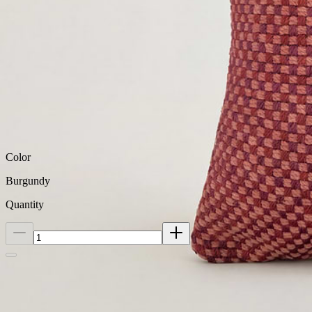
Care Instructions
Dimensions
Color
Burgundy
Quantity
Close
Kai 22 x 22 Cushion