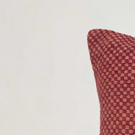
5-year warranty
Affirm Financing
$0
Product Details
Dimensions
Materials