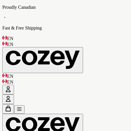
Proudly Canadian
・
Fast & Free Shipping
EN
EN
EN
EN