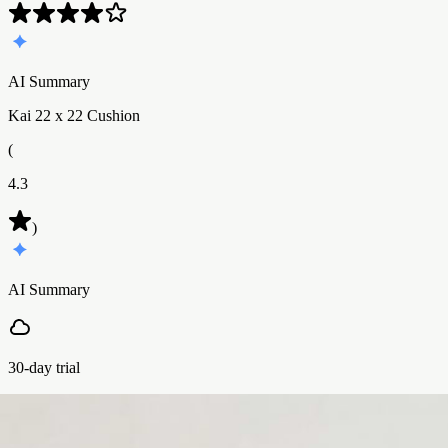
AI Summary
Kai 22 x 22 Cushion
(
4.3
)
AI Summary
30-day trial