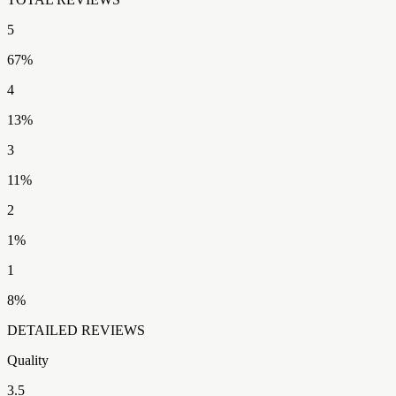
5
67
%
4
13
%
3
11
%
2
1
%
1
8
%
DETAILED REVIEWS
Quality
3.5