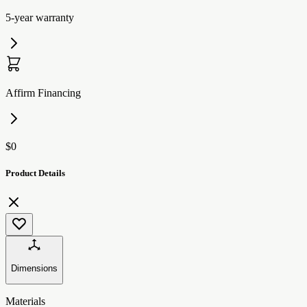
5-year warranty
Affirm Financing
$0
Product Details
Dimensions
Materials