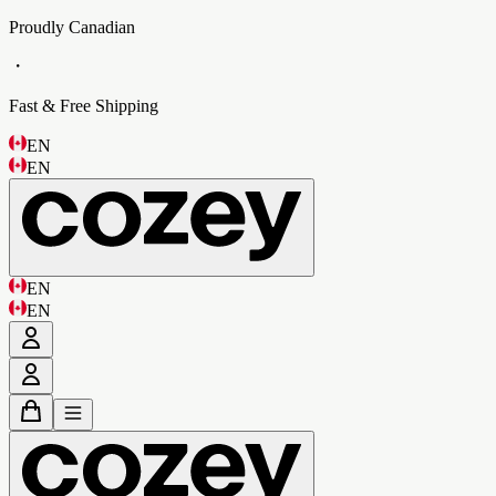
Proudly Canadian
・
Fast & Free Shipping
EN
EN
EN
EN