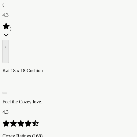
(
4.3
)
•
Kai 18 x 18 Cushion
Feel the Cozey love.
4.3
Cozey Ratings​​​​‌ ‍ ​‍​‍‌‍ ‌ ​‍‌‍‍‌‌‍‌ ‌‍‍‌‌‍ ‍​‍​‍​ ‍‍​‍​‍‌ ​ ‌‍​‌‌‍ ‍‌‍‍‌‌ ‌​‌ ‍‌​‍ ‍‌‍‍‌‌‍ ​‍​‍​‍ ​​‍​‍‌‍‍​‌ ​‍‌‍‌‌‌‍‌‍​‍​‍​ ‍‍​‍​‍‌‍‍​‌ ‌​‌ ‌​‌ ​​‌ ​ ​ ‍‍​‍ ​‍ ‌‍ ​‌‍ ‌‍​ ‌‍​‌‌‍ ​‌‍‍​‌‍ ‌ ​ ‌ ‌​​ ‍‍​ ​ ​ ​​​ ​​​ ​​​‍ ‌ ​ ‌ ‌​‌ ‌‌‌‍‌​‌‍‍‌‌‍ ​‍ ‌‍‍‌‌‍ ‍‌ ‌​‌‍‌‌‌‍ ‍‌ ‌​​‍ ‌‍‌‌‌‍‌​‌‍‍‌‌ ‌​​‍ ‌‍ ‌‌‍ ‌‍‌​‌‍‌‌​ ‌‌ ​​‌ ​‍‌‍‌‌‌ ​ ‌‍‌‌‌‍ ‍‌ ‌​‌‍​‌‌ ‌​‌‍‍‌‌‍ ‌‍ ‍​ ‍ ‌‍‍‌‌‍‌​​ ‌‌‍​ ​ ​​​ ‌‌​ ‍​​ ‌​​ ‍‌​ ‌‌​ ‌‌​‍ ‌​ ​‍‌‍​‍​ ​​‌‍‌‍​‍ ‌​ ‌​​ ​‌​ ‌​​ ​ ​‍ ‌‌‍​‍‌‍‌​‌‍‌‌​ ‌‍​‍ ‌​ ‌‌‌‍​‍‌‍​‌​ ​ ‌‍​‍‌‍‌​​ ‍​​ ​‍‌‍‌‍‌‍​ ‌‍​ ‌‍‌​​ ‍ ‌ ‌​‌ ‍‌‌ ​​‌‍‌‌​ ‌‌ ​​‌‍‌​‌ ​​​ ‍ ‌ ​​‌‍​‌‌ ‌​‌‍‍​​ ‌‌ ‌‍‌‍​‌‌‍ ​‌ ‌‌‌‍‌‌‌​​‌‌‍‌​‌‍‌​‌‍‌‌‌‍‌​‌‌​ ‌‍‌‌‌‍​ ‌ ‌​‌‍‍‌‌‍ ‌‍ ‍‌ ​ ​‍‌‌​ ‌‌‌​​‍‌‌ ‌‍‍ ‌‍‌‌‌ ‍‌​‍‌‌​ ​ ‌​‌​​‍‌‌​ ​ ‌​‌​​‍‌‌​ ​‍​ ​‍​ ‌ ​ ‍‌‌‍‌‌​ ​‍​ ‌ ‌‍‌‍‌‍‌​‌‍​‍​ ‌ ​ ‌​​ ​ ​ ‌ ​‍‌‌​ ​‍​ ​‍​‍‌‌​ ‌‌‌​‌​​‍ ‍‌ ​‍‌‍‌‌‌ ‌‍‌‍‍‌‌‍‌‌‌ ‌ ‌‌​ ‌ ‌‌‌‍ ‌‌‍ ‌‌‍​‌‌ ​‍‌ ‍‌‌‌‌​‌‍‌‌‌‍ ‌‌ ​​‌‍ ​‌‍​‌‌ ‌​‌‍‌‌​‍ ‍‌ ​ ‌ ‌‌‌‍ ‌‌‍ ‌‌‍​‌‌ ​‍‌ ‍‌‌​‌​‌‍​‌‌ ‌​‌‍​‌​‍ ‍‌ ‌​‌‍ ‌ ‌​‌‍​‌‌‍ ​‌‌​‍‌‍​‌‌ ‌​‌‍‍‌‌‍ ‍‌‍‌ ‌‌‌​‌‍‌‌‌ ‍​‌ ‌​​ ‌‍​‍‌‍​‌‌ ​ ‌‍‌‌‌‌‌‌‌ ​‍‌‍ ​​ ‌‌‍‍​‌ ‌​‌ ‌​‌ ​​‌ ​ ​‍‌‌​ ​ ‌​​‌​‍‌‌​ ​‍‌​‌‍​‍‌‌​ ​‍‌​‌‍‌‍ ​‌‍ ‌‍​ ‌‍​‌‌‍ ​‌‍‍​‌‍ ‌ ​ ‌ ‌​​‍‌‌​ ​ ‌​​‌​ ​ ​ ​​​ ​​​ ​​​‍‌‌​ ​‍‌​‌‍‌ ​ ‌ ‌​‌ ‌‌‌‍‌​‌‍‍‌‌‍ ​‍‌‍‌‍‍‌‌‍‌​​ ‌‌‍​ ​ ​​​ ‌‌​ ‍​​ ‌​​ ‍‌​ ‌‌​ ‌‌​‍ ‌​ ​‍‌‍​‍​ ​​‌‍‌‍​‍ ‌​ ‌​​ ​‌​ ‌​​ ​ ​‍ ‌‌‍​‍‌‍‌​‌‍‌‌​ ‌‍​‍ ‌​ ‌‌‌‍​‍‌‍​‌​ ​ ‌‍​‍‌‍‌​​ ‍​​ ​‍‌‍‌‍‌‍​ ‌‍​ ‌‍‌​​‍‌‍‌ ‌​‌ ‍‌‌ ​​‌‍‌‌​ ‌‌ ​​‌‍‌​‌ ​​​‍‌‍‌ ​​‌‍​‌‌ ‌​‌‍‍​​ ‌‌ ‌‍‌‍​‌‌‍ ​‌ ‌‌‌‍‌‌‌​​‌‌‍‌​‌‍‌​‌‍‌‌‌‍‌​‌‌​ ‌‍‌‌‌‍​ ‌ ‌​‌‍‍‌‌‍ ‌‍ ‍‌ ​ ​‍‌‌​ ‌‌‌​​‍‌‌ ‌‍‍ ‌‍‌‌‌ ‍‌​‍‌‌​ ​ ‌​‌​​‍‌‌​ ​ ‌​‌​​‍‌‌​ ​‍​ ​‍​ ‌ ​ ‍‌‌‍‌‌​ ​‍​ ‌ ‌‍‌‍‌‍‌​‌‍​‍​ ‌ ​ ‌​​ ​ ​ ‌ ​‍‌‌​ ​‍​ ​‍​‍‌‌​ ‌‌‌​‌​​‍ ‍‌ ​‍‌‍‌‌‌ ‌‍‌‍‍‌‌‍‌‌‌ ‌ ‌‌​ ‌ ‌‌‌‍ ‌‌‍ ‌‌‍​‌‌ ​‍‌ ‍‌‌‌‌​‌‍‌‌‌‍ ‌‌ ​​‌‍ ​‌‍​‌‌ ‌​‌‍‌‌​‍ ‍‌ ​ ‌ ‌‌‌‍ ‌‌‍ ‌‌‍​‌‌ ​‍‌ ‍‌‌​‌​‌‍​‌‌ ‌​‌‍​‌​‍ ‍‌ ‌​‌‍ ‌ ‌​‌‍​‌‌‍ ​‌‌​‍‌‍​‌‌ ‌​‌‍‍‌‌‍ ‍‌‍‌ ‌‌‌​‌‍‌‌‌ ‍​‌ ‌​​‍‌‍‌ ​​‌‍‌‌‌ ​‍‌ ​ ‌ ​​‌‍‌‌‌‍​ ‌ ‌​‌‍‍‌‌ ‌‍‌‍‌‌​ ‌‌ ​​‌ ‌‌‌‍​‍‌‍ ​‌‍‍‌‌ ​ ‌‍‍​‌‍‌‌‌‍‌​​‍​‍‌ ‌ (168)