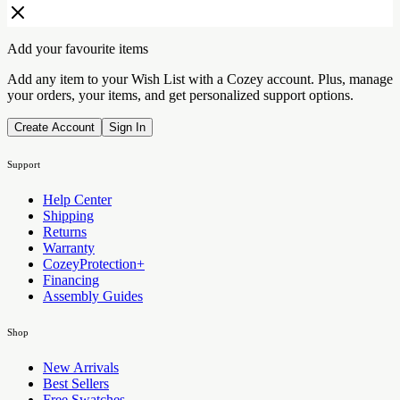
Add your favourite items
Add any item to your Wish List with a Cozey account. Plus, manage
your orders, your items, and get personalized support options.
Create Account
Sign In
Support
Help Center
Shipping
Returns
Warranty
CozeyProtection+
Financing
Assembly Guides
Shop
New Arrivals
Best Sellers
Free Swatches