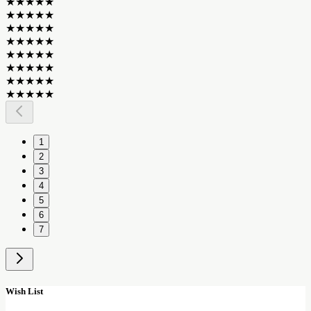
★
★
★
★
★
★
★
★
★
★
★
★
★
★
★
★
★
★
★
★
★
★
★
★
★
★
★
★
★
★
★
★
★
★
★
★
★
★
★
★
1
2
3
4
5
6
7
Wish List