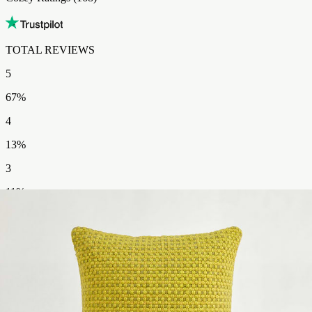
TOTAL REVIEWS​​​​‌ ‍ ​‍​‍‌‍ ‌ ​‍‌‍‍‌‌‍‌ ‌‍‍‌‌‍ ‍​‍​‍​ ‍‍​‍​‍‌ ​ ‌‍​‌‌‍ ‍‌‍‍‌‌ ‌​‌ ‍‌​‍ ‍‌‍‍‌‌‍ ​‍​‍​‍ ​​‍​‍‌‍‍​‌ ​‍‌‍‌‌‌‍‌‍​‍​‍​ ‍‍​‍​‍‌‍‍​‌ ‌​‌ ‌​‌ ​​‌ ​ ​ ‍‍​‍ ​‍ ‌‍ ​‌‍ ‌‍​ ‌‍​‌‌‍ ​‌‍‍​‌‍ ‌ ​ ‌ ‌​​ ‍‍​ ​ ​ ​​​ ​​​ ​​​‍ ‌ ​ ‌ ‌​‌ ‌‌‌‍‌​‌‍‍‌‌‍ ​‍ ‌‍‍‌‌‍ ‍‌ ‌​‌‍‌‌‌‍ ‍‌ ‌​​‍ ‌‍‌‌‌‍‌​‌‍‍‌‌ ‌​​‍ ‌‍ ‌‌‍ ‌‍‌​‌‍‌‌​ ‌‌ ​​‌ ​‍‌‍‌‌‌ ​ ‌‍‌‌‌‍ ‍‌ ‌​‌‍​‌‌ ‌​‌‍‍‌‌‍ ‌‍ ‍​ ‍ ‌‍‍‌‌‍‌​​ ‌‌‍​ ​ ​​​ ‌‌​ ‍​​ ‌​​ ‍‌​ ‌‌​ ‌‌​‍ ‌​ ​‍‌‍​‍​ ​​‌‍‌‍​‍ ‌​ ‌​​ ​‌​ ‌​​ ​ ​‍ ‌‌‍​‍‌‍‌​‌‍‌‌​ ‌‍​‍ ‌​ ‌‌‌‍​‍‌‍​‌​ ​ ‌‍​‍‌‍‌​​ ‍​​ ​‍‌‍‌‍‌‍​ ‌‍​ ‌‍‌​​ ‍ ‌ ‌​‌ ‍‌‌ ​​‌‍‌‌​ ‌‌ ​​‌‍‌​‌ ​​​ ‍ ‌ ​​‌‍​‌‌ ‌​‌‍‍​​ ‌‌ ‌‍‌‍​‌‌‍ ​‌ ‌‌‌‍‌‌‌​​‌‌‍‌​‌‍‌​‌‍‌‌‌‍‌​‌‌​ ‌‍‌‌‌‍​ ‌ ‌​‌‍‍‌‌‍ ‌‍ ‍‌ ​ ​‍‌‌​ ‌‌‌​​‍‌‌ ‌‍‍ ‌‍‌‌‌ ‍‌​‍‌‌​ ​ ‌​‌​​‍‌‌​ ​ ‌​‌​​‍‌‌​ ​‍​ ​‍​ ‌ ​ ‍‌‌‍‌‌​ ​‍​ ‌ ‌‍‌‍‌‍‌​‌‍​‍​ ‌ ​ ‌​​ ​ ​ ‌ ​‍‌‌​ ​‍​ ​‍​‍‌‌​ ‌‌‌​‌​​‍ ‍‌ ​‍‌‍‌‌‌ ‌‍‌‍‍‌‌‍‌‌‌ ‌ ‌‌​ ‌ ‌‌‌‍ ‌‌‍ ‌‌‍​‌‌ ​‍‌ ‍‌‌‌‌​‌‍‌‌‌‍ ‌‌ ​​‌‍ ​‌‍​‌‌ ‌​‌‍‌‌​‍ ‍‌‍​‍‌ ​‍‌‍‌‌‌‍​‌‌‍‍ ‌‍‌​‌‍ ‌ ‌ ‌‍ ‍‌​‌​‌‍​‌‌ ‌​‌‍​‌​‍ ‍‌ ‌​‌‍‍‌‌ ‌​‌‍ ​‌‍‌‌​ ‌‍​‍‌‍​‌‌ ​ ‌‍‌‌‌‌‌‌‌ ​‍‌‍ ​​ ‌‌‍‍​‌ ‌​‌ ‌​‌ ​​‌ ​ ​‍‌‌​ ​ ‌​​‌​‍‌‌​ ​‍‌​‌‍​‍‌‌​ ​‍‌​‌‍‌‍ ​‌‍ ‌‍​ ‌‍​‌‌‍ ​‌‍‍​‌‍ ‌ ​ ‌ ‌​​‍‌‌​ ​ ‌​​‌​ ​ ​ ​​​ ​​​ ​​​‍‌‌​ ​‍‌​‌‍‌ ​ ‌ ‌​‌ ‌‌‌‍‌​‌‍‍‌‌‍ ​‍‌‍‌‍‍‌‌‍‌​​ ‌‌‍​ ​ ​​​ ‌‌​ ‍​​ ‌​​ ‍‌​ ‌‌​ ‌‌​‍ ‌​ ​‍‌‍​‍​ ​​‌‍‌‍​‍ ‌​ ‌​​ ​‌​ ‌​​ ​ ​‍ ‌‌‍​‍‌‍‌​‌‍‌‌​ ‌‍​‍ ‌​ ‌‌‌‍​‍‌‍​‌​ ​ ‌‍​‍‌‍‌​​ ‍​​ ​‍‌‍‌‍‌‍​ ‌‍​ ‌‍‌​​‍‌‍‌ ‌​‌ ‍‌‌ ​​‌‍‌‌​ ‌‌ ​​‌‍‌​‌ ​​​‍‌‍‌ ​​‌‍​‌‌ ‌​‌‍‍​​ ‌‌ ‌‍‌‍​‌‌‍ ​‌ ‌‌‌‍‌‌‌​​‌‌‍‌​‌‍‌​‌‍‌‌‌‍‌​‌‌​ ‌‍‌‌‌‍​ ‌ ‌​‌‍‍‌‌‍ ‌‍ ‍‌ ​ ​‍‌‌​ ‌‌‌​​‍‌‌ ‌‍‍ ‌‍‌‌‌ ‍‌​‍‌‌​ ​ ‌​‌​​‍‌‌​ ​ ‌​‌​​‍‌‌​ ​‍​ ​‍​ ‌ ​ ‍‌‌‍‌‌​ ​‍​ ‌ ‌‍‌‍‌‍‌​‌‍​‍​ ‌ ​ ‌​​ ​ ​ ‌ ​‍‌‌​ ​‍​ ​‍​‍‌‌​ ‌‌‌​‌​​‍ ‍‌ ​‍‌‍‌‌‌ ‌‍‌‍‍‌‌‍‌‌‌ ‌ ‌‌​ ‌ ‌‌‌‍ ‌‌‍ ‌‌‍​‌‌ ​‍‌ ‍‌‌‌‌​‌‍‌‌‌‍ ‌‌ ​​‌‍ ​‌‍​‌‌ ‌​‌‍‌‌​‍ ‍‌‍​‍‌ ​‍‌‍‌‌‌‍​‌‌‍‍ ‌‍‌​‌‍ ‌ ‌ ‌‍ ‍‌​‌​‌‍​‌‌ ‌​‌‍​‌​‍ ‍‌ ‌​‌‍‍‌‌ ‌​‌‍ ​‌‍‌‌​‍‌‍‌ ​​‌‍‌‌‌ ​‍‌ ​ ‌ ​​‌‍‌‌‌‍​ ‌ ‌​‌‍‍‌‌ ‌‍‌‍‌‌​ ‌‌ ​​‌ ‌‌‌‍​‍‌‍ ​‌‍‍‌‌ ​ ‌‍‍​‌‍‌‌‌‍‌​​‍​‍‌ ‌
5
67
%
4
13
%
3
11
%
2
1
%
1
8
%
DETAILED REVIEWS