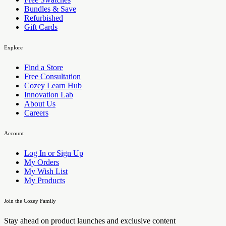
Bundles & Save
Refurbished
Gift Cards
Explore
Find a Store
Free Consultation
Cozey Learn Hub
Innovation Lab
About Us
Careers
Account
Log In or Sign Up
My Orders
My Wish List
My Products
Join the Cozey Family
Stay ahead on product launches and exclusive content