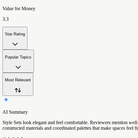
Value for Money
3.3
Star Rating
Popular Topics
Most Relevant
AI Summary
S
t
y
l
e
S
e
t
s
l
o
o
k
e
l
e
g
a
n
t
a
n
d
f
e
e
l
c
o
m
f
o
r
t
a
b
l
e
.
R
e
v
i
e
w
e
r
s
m
e
n
t
i
o
n
w
e
l
l
c
o
n
s
t
r
u
c
t
e
d
m
a
t
e
r
i
a
l
s
a
n
d
c
o
o
r
d
i
n
a
t
e
d
p
a
l
e
t
t
e
s
t
h
a
t
m
a
k
e
s
p
a
c
e
s
f
e
e
l
f
i