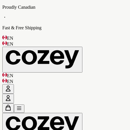
Proudly Canadian
・
Fast & Free Shipping
EN
EN
EN
EN