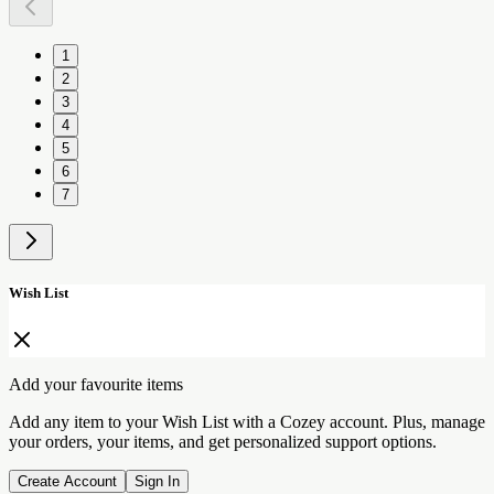
1
2
3
4
5
6
7
Wish List
Add your favourite items
Add any item to your Wish List with a Cozey account. Plus, manage
your orders, your items, and get personalized support options.
Create Account
Sign In