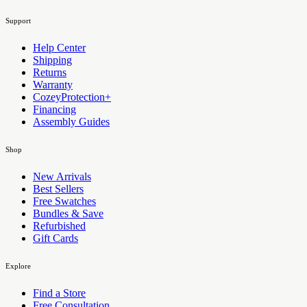
Support
Help Center
Shipping
Returns
Warranty
CozeyProtection+
Financing
Assembly Guides
Shop
New Arrivals
Best Sellers
Free Swatches
Bundles & Save
Refurbished
Gift Cards
Explore
Find a Store
Free Consultation