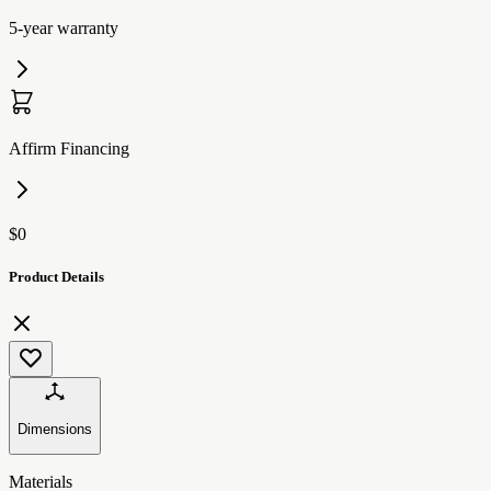
5-year warranty
Affirm Financing
$0
Product Details
Dimensions
Materials