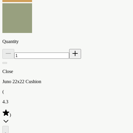
Quantity
Close
Juno 22x22 Cushion
(
4.3
)
•