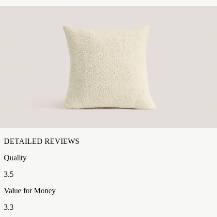
4
13
%
3
11
%
2
1
%
1
8
%
DETAILED REVIEWS
Quality
3.5
Value for Money
3.3