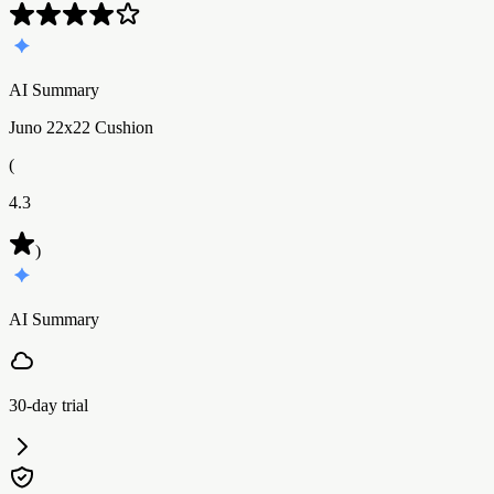
AI Summary
Juno 22x22 Cushion
(
4.3
)
AI Summary
30-day trial