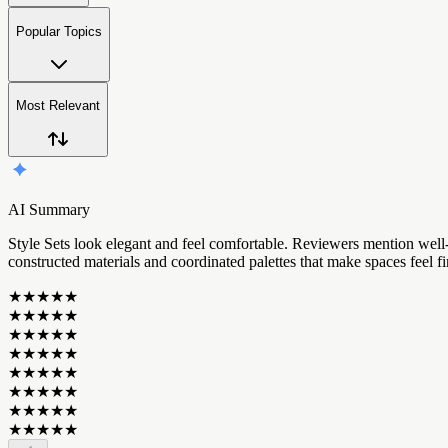
Popular Topics
Most Relevant
AI Summary
S
t
y
l
e
S
e
t
s
l
o
o
k
e
l
e
g
a
n
t
a
n
d
f
e
e
l
c
o
m
f
o
r
t
a
b
l
e
.
R
e
v
i
e
w
e
r
s
m
e
n
t
i
o
n
w
e
l
l
c
o
n
s
t
r
u
c
t
e
d
m
a
t
e
r
i
a
l
s
a
n
d
c
o
o
r
d
i
n
a
t
e
d
p
a
l
e
t
t
e
s
t
h
a
t
m
a
k
e
s
p
a
c
e
s
f
e
e
l
f
i
★
★
★
★
★
★
★
★
★
★
★
★
★
★
★
★
★
★
★
★
★
★
★
★
★
★
★
★
★
★
★
★
★
★
★
★
★
★
★
★