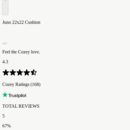
Juno 22x22 Cushion
Feel the Cozey love.
4.3
Cozey Ratings​​​​‌ ‍ ​‍​‍‌‍ ‌ ​‍‌‍‍‌‌‍‌ ‌‍‍‌‌‍ ‍​‍​‍​ ‍‍​‍​‍‌ ​ ‌‍​‌‌‍ ‍‌‍‍‌‌ ‌​‌ ‍‌​‍ ‍‌‍‍‌‌‍ ​‍​‍​‍ ​​‍​‍‌‍‍​‌ ​‍‌‍‌‌‌‍‌‍​‍​‍​ ‍‍​‍​‍‌‍‍​‌ ‌​‌ ‌​‌ ​​‌ ​ ​ ‍‍​‍ ​‍ ‌‍ ​‌‍ ‌‍​ ‌‍​‌‌‍ ​‌‍‍​‌‍ ‌ ​ ‌ ‌​​ ‍‍​ ​ ​ ​​​ ​​​ ​​​‍ ‌ ​ ‌ ‌​‌ ‌‌‌‍‌​‌‍‍‌‌‍ ​‍ ‌‍‍‌‌‍ ‍‌ ‌​‌‍‌‌‌‍ ‍‌ ‌​​‍ ‌‍‌‌‌‍‌​‌‍‍‌‌ ‌​​‍ ‌‍ ‌‌‍ ‌‍‌​‌‍‌‌​ ‌‌ ​​‌ ​‍‌‍‌‌‌ ​ ‌‍‌‌‌‍ ‍‌ ‌​‌‍​‌‌ ‌​‌‍‍‌‌‍ ‌‍ ‍​ ‍ ‌‍‍‌‌‍‌​​ ‌​ ‍​​ ‌‍‌‍​ ​ ​‍​ ​‍​ ‍‌‌‍‌‌​ ‍​​‍ ‌​ ​‍​ ‍​​ ‌ ​ ​‍​‍ ‌​ ‌​​ ​ ​ ‍​‌‍​ ​‍ ‌​ ‍‌​ ​ ‌‍‌‌‌‍​‌​‍ ‌‌‍‌​​ ​‍‌‍‌​‌‍‌‌​ ​‍​ ‌​​ ‌‌​ ​​​ ‌‌‌‍​‌​ ‌‍‌‍‌‌​ ‍ ‌ ‌​‌ ‍‌‌ ​​‌‍‌‌​ ‌‌ ​​‌‍‌​‌ ​​​ ‍ ‌ ​​‌‍​‌‌ ‌​‌‍‍​​ ‌‌ ‌‍‌‍​‌‌‍ ​‌ ‌‌‌‍‌‌‌​​‌‌‍‌​‌‍‌​‌‍‌‌‌‍‌​‌‌​ ‌‍‌‌‌‍​ ‌ ‌​‌‍‍‌‌‍ ‌‍ ‍‌ ​ ​‍‌‌​ ‌‌‌​​‍‌‌ ‌‍‍ ‌‍‌‌‌ ‍‌​‍‌‌​ ​ ‌​‌​​‍‌‌​ ​ ‌​‌​​‍‌‌​ ​‍​ ​‍​ ‍‌​ ‍​​ ‌‌‌‍​‍​ ‌‍‌‍‌‍​ ​ ​ ​‍‌‍​‌​ ​​​ ‍‌‌‍​‍​‍‌‌​ ​‍​ ​‍​‍‌‌​ ‌‌‌​‌​​‍ ‍‌ ​‍‌‍‌‌‌ ‌‍‌‍‍‌‌‍‌‌‌ ‌ ‌‌​ ‌ ‌‌‌‍ ‌‌‍ ‌‌‍​‌‌ ​‍‌ ‍‌‌‌‌​‌‍‌‌‌‍ ‌‌ ​​‌‍ ​‌‍​‌‌ ‌​‌‍‌‌​‍ ‍‌ ​ ‌ ‌‌‌‍ ‌‌‍ ‌‌‍​‌‌ ​‍‌ ‍‌‌​‌​‌‍​‌‌ ‌​‌‍​‌​‍ ‍‌ ‌​‌‍ ‌ ‌​‌‍​‌‌‍ ​‌‌​‍‌‍​‌‌ ‌​‌‍‍‌‌‍ ‍‌‍‌ ‌‌‌​‌‍‌‌‌ ‍​‌ ‌​​ ‌‍​‍‌‍​‌‌ ​ ‌‍‌‌‌‌‌‌‌ ​‍‌‍ ​​ ‌‌‍‍​‌ ‌​‌ ‌​‌ ​​‌ ​ ​‍‌‌​ ​ ‌​​‌​‍‌‌​ ​‍‌​‌‍​‍‌‌​ ​‍‌​‌‍‌‍ ​‌‍ ‌‍​ ‌‍​‌‌‍ ​‌‍‍​‌‍ ‌ ​ ‌ ‌​​‍‌‌​ ​ ‌​​‌​ ​ ​ ​​​ ​​​ ​​​‍‌‌​ ​‍‌​‌‍‌ ​ ‌ ‌​‌ ‌‌‌‍‌​‌‍‍‌‌‍ ​‍‌‍‌‍‍‌‌‍‌​​ ‌​ ‍​​ ‌‍‌‍​ ​ ​‍​ ​‍​ ‍‌‌‍‌‌​ ‍​​‍ ‌​ ​‍​ ‍​​ ‌ ​ ​‍​‍ ‌​ ‌​​ ​ ​ ‍​‌‍​ ​‍ ‌​ ‍‌​ ​ ‌‍‌‌‌‍​‌​‍ ‌‌‍‌​​ ​‍‌‍‌​‌‍‌‌​ ​‍​ ‌​​ ‌‌​ ​​​ ‌‌‌‍​‌​ ‌‍‌‍‌‌​‍‌‍‌ ‌​‌ ‍‌‌ ​​‌‍‌‌​ ‌‌ ​​‌‍‌​‌ ​​​‍‌‍‌ ​​‌‍​‌‌ ‌​‌‍‍​​ ‌‌ ‌‍‌‍​‌‌‍ ​‌ ‌‌‌‍‌‌‌​​‌‌‍‌​‌‍‌​‌‍‌‌‌‍‌​‌‌​ ‌‍‌‌‌‍​ ‌ ‌​‌‍‍‌‌‍ ‌‍ ‍‌ ​ ​‍‌‌​ ‌‌‌​​‍‌‌ ‌‍‍ ‌‍‌‌‌ ‍‌​‍‌‌​ ​ ‌​‌​​‍‌‌​ ​ ‌​‌​​‍‌‌​ ​‍​ ​‍​ ‍‌​ ‍​​ ‌‌‌‍​‍​ ‌‍‌‍‌‍​ ​ ​ ​‍‌‍​‌​ ​​​ ‍‌‌‍​‍​‍‌‌​ ​‍​ ​‍​‍‌‌​ ‌‌‌​‌​​‍ ‍‌ ​‍‌‍‌‌‌ ‌‍‌‍‍‌‌‍‌‌‌ ‌ ‌‌​ ‌ ‌‌‌‍ ‌‌‍ ‌‌‍​‌‌ ​‍‌ ‍‌‌‌‌​‌‍‌‌‌‍ ‌‌ ​​‌‍ ​‌‍​‌‌ ‌​‌‍‌‌​‍ ‍‌ ​ ‌ ‌‌‌‍ ‌‌‍ ‌‌‍​‌‌ ​‍‌ ‍‌‌​‌​‌‍​‌‌ ‌​‌‍​‌​‍ ‍‌ ‌​‌‍ ‌ ‌​‌‍​‌‌‍ ​‌‌​‍‌‍​‌‌ ‌​‌‍‍‌‌‍ ‍‌‍‌ ‌‌‌​‌‍‌‌‌ ‍​‌ ‌​​‍‌‍‌ ​​‌‍‌‌‌ ​‍‌ ​ ‌ ​​‌‍‌‌‌‍​ ‌ ‌​‌‍‍‌‌ ‌‍‌‍‌‌​ ‌‌ ​​‌ ‌‌‌‍​‍‌‍ ​‌‍‍‌‌ ​ ‌‍‍​‌‍‌‌‌‍‌​​‍​‍‌ ‌ (168)
TOTAL REVIEWS​​​​‌ ‍ ​‍​‍‌‍ ‌ ​‍‌‍‍‌‌‍‌ ‌‍‍‌‌‍ ‍​‍​‍​ ‍‍​‍​‍‌ ​ ‌‍​‌‌‍ ‍‌‍‍‌‌ ‌​‌ ‍‌​‍ ‍‌‍‍‌‌‍ ​‍​‍​‍ ​​‍​‍‌‍‍​‌ ​‍‌‍‌‌‌‍‌‍​‍​‍​ ‍‍​‍​‍‌‍‍​‌ ‌​‌ ‌​‌ ​​‌ ​ ​ ‍‍​‍ ​‍ ‌‍ ​‌‍ ‌‍​ ‌‍​‌‌‍ ​‌‍‍​‌‍ ‌ ​ ‌ ‌​​ ‍‍​ ​ ​ ​​​ ​​​ ​​​‍ ‌ ​ ‌ ‌​‌ ‌‌‌‍‌​‌‍‍‌‌‍ ​‍ ‌‍‍‌‌‍ ‍‌ ‌​‌‍‌‌‌‍ ‍‌ ‌​​‍ ‌‍‌‌‌‍‌​‌‍‍‌‌ ‌​​‍ ‌‍ ‌‌‍ ‌‍‌​‌‍‌‌​ ‌‌ ​​‌ ​‍‌‍‌‌‌ ​ ‌‍‌‌‌‍ ‍‌ ‌​‌‍​‌‌ ‌​‌‍‍‌‌‍ ‌‍ ‍​ ‍ ‌‍‍‌‌‍‌​​ ‌​ ‍​​ ‌‍‌‍​ ​ ​‍​ ​‍​ ‍‌‌‍‌‌​ ‍​​‍ ‌​ ​‍​ ‍​​ ‌ ​ ​‍​‍ ‌​ ‌​​ ​ ​ ‍​‌‍​ ​‍ ‌​ ‍‌​ ​ ‌‍‌‌‌‍​‌​‍ ‌‌‍‌​​ ​‍‌‍‌​‌‍‌‌​ ​‍​ ‌​​ ‌‌​ ​​​ ‌‌‌‍​‌​ ‌‍‌‍‌‌​ ‍ ‌ ‌​‌ ‍‌‌ ​​‌‍‌‌​ ‌‌ ​​‌‍‌​‌ ​​​ ‍ ‌ ​​‌‍​‌‌ ‌​‌‍‍​​ ‌‌ ‌‍‌‍​‌‌‍ ​‌ ‌‌‌‍‌‌‌​​‌‌‍‌​‌‍‌​‌‍‌‌‌‍‌​‌‌​ ‌‍‌‌‌‍​ ‌ ‌​‌‍‍‌‌‍ ‌‍ ‍‌ ​ ​‍‌‌​ ‌‌‌​​‍‌‌ ‌‍‍ ‌‍‌‌‌ ‍‌​‍‌‌​ ​ ‌​‌​​‍‌‌​ ​ ‌​‌​​‍‌‌​ ​‍​ ​‍​ ‍‌​ ‍​​ ‌‌‌‍​‍​ ‌‍‌‍‌‍​ ​ ​ ​‍‌‍​‌​ ​​​ ‍‌‌‍​‍​‍‌‌​ ​‍​ ​‍​‍‌‌​ ‌‌‌​‌​​‍ ‍‌ ​‍‌‍‌‌‌ ‌‍‌‍‍‌‌‍‌‌‌ ‌ ‌‌​ ‌ ‌‌‌‍ ‌‌‍ ‌‌‍​‌‌ ​‍‌ ‍‌‌‌‌​‌‍‌‌‌‍ ‌‌ ​​‌‍ ​‌‍​‌‌ ‌​‌‍‌‌​‍ ‍‌‍​‍‌ ​‍‌‍‌‌‌‍​‌‌‍‍ ‌‍‌​‌‍ ‌ ‌ ‌‍ ‍‌​‌​‌‍​‌‌ ‌​‌‍​‌​‍ ‍‌ ‌​‌‍‍‌‌ ‌​‌‍ ​‌‍‌‌​ ‌‍​‍‌‍​‌‌ ​ ‌‍‌‌‌‌‌‌‌ ​‍‌‍ ​​ ‌‌‍‍​‌ ‌​‌ ‌​‌ ​​‌ ​ ​‍‌‌​ ​ ‌​​‌​‍‌‌​ ​‍‌​‌‍​‍‌‌​ ​‍‌​‌‍‌‍ ​‌‍ ‌‍​ ‌‍​‌‌‍ ​‌‍‍​‌‍ ‌ ​ ‌ ‌​​‍‌‌​ ​ ‌​​‌​ ​ ​ ​​​ ​​​ ​​​‍‌‌​ ​‍‌​‌‍‌ ​ ‌ ‌​‌ ‌‌‌‍‌​‌‍‍‌‌‍ ​‍‌‍‌‍‍‌‌‍‌​​ ‌​ ‍​​ ‌‍‌‍​ ​ ​‍​ ​‍​ ‍‌‌‍‌‌​ ‍​​‍ ‌​ ​‍​ ‍​​ ‌ ​ ​‍​‍ ‌​ ‌​​ ​ ​ ‍​‌‍​ ​‍ ‌​ ‍‌​ ​ ‌‍‌‌‌‍​‌​‍ ‌‌‍‌​​ ​‍‌‍‌​‌‍‌‌​ ​‍​ ‌​​ ‌‌​ ​​​ ‌‌‌‍​‌​ ‌‍‌‍‌‌​‍‌‍‌ ‌​‌ ‍‌‌ ​​‌‍‌‌​ ‌‌ ​​‌‍‌​‌ ​​​‍‌‍‌ ​​‌‍​‌‌ ‌​‌‍‍​​ ‌‌ ‌‍‌‍​‌‌‍ ​‌ ‌‌‌‍‌‌‌​​‌‌‍‌​‌‍‌​‌‍‌‌‌‍‌​‌‌​ ‌‍‌‌‌‍​ ‌ ‌​‌‍‍‌‌‍ ‌‍ ‍‌ ​ ​‍‌‌​ ‌‌‌​​‍‌‌ ‌‍‍ ‌‍‌‌‌ ‍‌​‍‌‌​ ​ ‌​‌​​‍‌‌​ ​ ‌​‌​​‍‌‌​ ​‍​ ​‍​ ‍‌​ ‍​​ ‌‌‌‍​‍​ ‌‍‌‍‌‍​ ​ ​ ​‍‌‍​‌​ ​​​ ‍‌‌‍​‍​‍‌‌​ ​‍​ ​‍​‍‌‌​ ‌‌‌​‌​​‍ ‍‌ ​‍‌‍‌‌‌ ‌‍‌‍‍‌‌‍‌‌‌ ‌ ‌‌​ ‌ ‌‌‌‍ ‌‌‍ ‌‌‍​‌‌ ​‍‌ ‍‌‌‌‌​‌‍‌‌‌‍ ‌‌ ​​‌‍ ​‌‍​‌‌ ‌​‌‍‌‌​‍ ‍‌‍​‍‌ ​‍‌‍‌‌‌‍​‌‌‍‍ ‌‍‌​‌‍ ‌ ‌ ‌‍ ‍‌​‌​‌‍​‌‌ ‌​‌‍​‌​‍ ‍‌ ‌​‌‍‍‌‌ ‌​‌‍ ​‌‍‌‌​‍‌‍‌ ​​‌‍‌‌‌ ​‍‌ ​ ‌ ​​‌‍‌‌‌‍​ ‌ ‌​‌‍‍‌‌ ‌‍‌‍‌‌​ ‌‌ ​​‌ ‌‌‌‍​‍‌‍ ​‌‍‍‌‌ ​ ‌‍‍​‌‍‌‌‌‍‌​​‍​‍‌ ‌
5
67
%