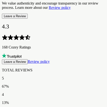
We value authenticity and encourage transparency in our review
process. Learn more about our
Review policy
Leave a Review
4.3
168 Cozey Ratings​​​​‌ ‍ ​‍​‍‌‍ ‌ ​‍‌‍‍‌‌‍‌ ‌‍‍‌‌‍ ‍​‍​‍​ ‍‍​‍​‍‌ ​ ‌‍​‌‌‍ ‍‌‍‍‌‌ ‌​‌ ‍‌​‍ ‍‌‍‍‌‌‍ ​‍​‍​‍ ​​‍​‍‌‍‍​‌ ​‍‌‍‌‌‌‍‌‍​‍​‍​ ‍‍​‍​‍‌‍‍​‌ ‌​‌ ‌​‌ ​​‌ ​ ​ ‍‍​‍ ​‍ ‌‍ ​‌‍ ‌‍​ ‌‍​‌‌‍ ​‌‍‍​‌‍ ‌ ​ ‌ ‌​​ ‍‍​ ​ ​ ​​​ ​​​ ​​​‍ ‌ ​ ‌ ‌​‌ ‌‌‌‍‌​‌‍‍‌‌‍ ​‍ ‌‍‍‌‌‍ ‍‌ ‌​‌‍‌‌‌‍ ‍‌ ‌​​‍ ‌‍‌‌‌‍‌​‌‍‍‌‌ ‌​​‍ ‌‍ ‌‌‍ ‌‍‌​‌‍‌‌​ ‌‌ ​​‌ ​‍‌‍‌‌‌ ​ ‌‍‌‌‌‍ ‍‌ ‌​‌‍​‌‌ ‌​‌‍‍‌‌‍ ‌‍ ‍​ ‍ ‌‍‍‌‌‍‌​​ ‌​ ‍​​ ‌‍‌‍​ ​ ​‍​ ​‍​ ‍‌‌‍‌‌​ ‍​​‍ ‌​ ​‍​ ‍​​ ‌ ​ ​‍​‍ ‌​ ‌​​ ​ ​ ‍​‌‍​ ​‍ ‌​ ‍‌​ ​ ‌‍‌‌‌‍​‌​‍ ‌‌‍‌​​ ​‍‌‍‌​‌‍‌‌​ ​‍​ ‌​​ ‌‌​ ​​​ ‌‌‌‍​‌​ ‌‍‌‍‌‌​ ‍ ‌ ‌​‌ ‍‌‌ ​​‌‍‌‌​ ‌‌ ​​‌‍‌​‌ ​​​ ‍ ‌ ​​‌‍​‌‌ ‌​‌‍‍​​ ‌‌ ‌‍‌‍​‌‌‍ ​‌ ‌‌‌‍‌‌‌​​‌‌‍‌​‌‍‌​‌‍‌‌‌‍‌​‌‌​ ‌‍‌‌‌‍​ ‌ ‌​‌‍‍‌‌‍ ‌‍ ‍‌ ​ ​‍‌‌​ ‌‌‌​​‍‌‌ ‌‍‍ ‌‍‌‌‌ ‍‌​‍‌‌​ ​ ‌​‌​​‍‌‌​ ​ ‌​‌​​‍‌‌​ ​‍​ ​‍​ ‍‌​ ‍​​ ‌‌‌‍​‍​ ‌‍‌‍‌‍​ ​ ​ ​‍‌‍​‌​ ​​​ ‍‌‌‍​‍​‍‌‌​ ​‍​ ​‍​‍‌‌​ ‌‌‌​‌​​‍ ‍‌ ​‍‌‍‌‌‌ ‌‍‌‍‍‌‌‍‌‌‌ ‌ ‌‌​ ‌ ‌‌‌‍ ‌‌‍ ‌‌‍​‌‌ ​‍‌ ‍‌‌‌‌​‌‍‌‌‌‍ ‌‌ ​​‌‍ ​‌‍​‌‌ ‌​‌‍‌‌​‍ ‍‌ ​ ‌ ‌‌‌‍ ‌‌‍ ‌‌‍​‌‌ ​‍‌ ‍‌‌​‌​‌‍​‌‌ ‌​‌‍​‌​‍ ‍‌ ‌​‌‍ ‌ ‌​‌‍​‌‌‍ ​‌‌​‍‌‍​‌‌ ‌​‌‍‍‌‌‍ ‍‌‍‌ ‌‌‌​‌‍‌‌‌ ‍​‌ ‌​​ ‌‍​‍‌‍​‌‌ ​ ‌‍‌‌‌‌‌‌‌ ​‍‌‍ ​​ ‌‌‍‍​‌ ‌​‌ ‌​‌ ​​‌ ​ ​‍‌‌​ ​ ‌​​‌​‍‌‌​ ​‍‌​‌‍​‍‌‌​ ​‍‌​‌‍‌‍ ​‌‍ ‌‍​ ‌‍​‌‌‍ ​‌‍‍​‌‍ ‌ ​ ‌ ‌​​‍‌‌​ ​ ‌​​‌​ ​ ​ ​​​ ​​​ ​​​‍‌‌​ ​‍‌​‌‍‌ ​ ‌ ‌​‌ ‌‌‌‍‌​‌‍‍‌‌‍ ​‍‌‍‌‍‍‌‌‍‌​​ ‌​ ‍​​ ‌‍‌‍​ ​ ​‍​ ​‍​ ‍‌‌‍‌‌​ ‍​​‍ ‌​ ​‍​ ‍​​ ‌ ​ ​‍​‍ ‌​ ‌​​ ​ ​ ‍​‌‍​ ​‍ ‌​ ‍‌​ ​ ‌‍‌‌‌‍​‌​‍ ‌‌‍‌​​ ​‍‌‍‌​‌‍‌‌​ ​‍​ ‌​​ ‌‌​ ​​​ ‌‌‌‍​‌​ ‌‍‌‍‌‌​‍‌‍‌ ‌​‌ ‍‌‌ ​​‌‍‌‌​ ‌‌ ​​‌‍‌​‌ ​​​‍‌‍‌ ​​‌‍​‌‌ ‌​‌‍‍​​ ‌‌ ‌‍‌‍​‌‌‍ ​‌ ‌‌‌‍‌‌‌​​‌‌‍‌​‌‍‌​‌‍‌‌‌‍‌​‌‌​ ‌‍‌‌‌‍​ ‌ ‌​‌‍‍‌‌‍ ‌‍ ‍‌ ​ ​‍‌‌​ ‌‌‌​​‍‌‌ ‌‍‍ ‌‍‌‌‌ ‍‌​‍‌‌​ ​ ‌​‌​​‍‌‌​ ​ ‌​‌​​‍‌‌​ ​‍​ ​‍​ ‍‌​ ‍​​ ‌‌‌‍​‍​ ‌‍‌‍‌‍​ ​ ​ ​‍‌‍​‌​ ​​​ ‍‌‌‍​‍​‍‌‌​ ​‍​ ​‍​‍‌‌​ ‌‌‌​‌​​‍ ‍‌ ​‍‌‍‌‌‌ ‌‍‌‍‍‌‌‍‌‌‌ ‌ ‌‌​ ‌ ‌‌‌‍ ‌‌‍ ‌‌‍​‌‌ ​‍‌ ‍‌‌‌‌​‌‍‌‌‌‍ ‌‌ ​​‌‍ ​‌‍​‌‌ ‌​‌‍‌‌​‍ ‍‌ ​ ‌ ‌‌‌‍ ‌‌‍ ‌‌‍​‌‌ ​‍‌ ‍‌‌​‌​‌‍​‌‌ ‌​‌‍​‌​‍ ‍‌ ‌​‌‍ ‌ ‌​‌‍​‌‌‍ ​‌‌​‍‌‍​‌‌ ‌​‌‍‍‌‌‍ ‍‌‍‌ ‌‌‌​‌‍‌‌‌ ‍​‌ ‌​​‍‌‍‌ ​​‌‍‌‌‌ ​‍‌ ​ ‌ ​​‌‍‌‌‌‍​ ‌ ‌​‌‍‍‌‌ ‌‍‌‍‌‌​ ‌‌ ​​‌ ‌‌‌‍​‍‌‍ ​‌‍‍‌‌ ​ ‌‍‍​‌‍‌‌‌‍‌​​‍​‍‌ ‌
Review policy
Leave a Review
TOTAL REVIEWS​​​​‌ ‍ ​‍​‍‌‍ ‌ ​‍‌‍‍‌‌‍‌ ‌‍‍‌‌‍ ‍​‍​‍​ ‍‍​‍​‍‌ ​ ‌‍​‌‌‍ ‍‌‍‍‌‌ ‌​‌ ‍‌​‍ ‍‌‍‍‌‌‍ ​‍​‍​‍ ​​‍​‍‌‍‍​‌ ​‍‌‍‌‌‌‍‌‍​‍​‍​ ‍‍​‍​‍‌‍‍​‌ ‌​‌ ‌​‌ ​​‌ ​ ​ ‍‍​‍ ​‍ ‌‍ ​‌‍ ‌‍​ ‌‍​‌‌‍ ​‌‍‍​‌‍ ‌ ​ ‌ ‌​​ ‍‍​ ​ ​ ​​​ ​​​ ​​​‍ ‌ ​ ‌ ‌​‌ ‌‌‌‍‌​‌‍‍‌‌‍ ​‍ ‌‍‍‌‌‍ ‍‌ ‌​‌‍‌‌‌‍ ‍‌ ‌​​‍ ‌‍‌‌‌‍‌​‌‍‍‌‌ ‌​​‍ ‌‍ ‌‌‍ ‌‍‌​‌‍‌‌​ ‌‌ ​​‌ ​‍‌‍‌‌‌ ​ ‌‍‌‌‌‍ ‍‌ ‌​‌‍​‌‌ ‌​‌‍‍‌‌‍ ‌‍ ‍​ ‍ ‌‍‍‌‌‍‌​​ ‌​ ‍​​ ‌‍‌‍​ ​ ​‍​ ​‍​ ‍‌‌‍‌‌​ ‍​​‍ ‌​ ​‍​ ‍​​ ‌ ​ ​‍​‍ ‌​ ‌​​ ​ ​ ‍​‌‍​ ​‍ ‌​ ‍‌​ ​ ‌‍‌‌‌‍​‌​‍ ‌‌‍‌​​ ​‍‌‍‌​‌‍‌‌​ ​‍​ ‌​​ ‌‌​ ​​​ ‌‌‌‍​‌​ ‌‍‌‍‌‌​ ‍ ‌ ‌​‌ ‍‌‌ ​​‌‍‌‌​ ‌‌ ​​‌‍‌​‌ ​​​ ‍ ‌ ​​‌‍​‌‌ ‌​‌‍‍​​ ‌‌ ‌‍‌‍​‌‌‍ ​‌ ‌‌‌‍‌‌‌​​‌‌‍‌​‌‍‌​‌‍‌‌‌‍‌​‌‌​ ‌‍‌‌‌‍​ ‌ ‌​‌‍‍‌‌‍ ‌‍ ‍‌ ​ ​‍‌‌​ ‌‌‌​​‍‌‌ ‌‍‍ ‌‍‌‌‌ ‍‌​‍‌‌​ ​ ‌​‌​​‍‌‌​ ​ ‌​‌​​‍‌‌​ ​‍​ ​‍​ ‍‌​ ‍​​ ‌‌‌‍​‍​ ‌‍‌‍‌‍​ ​ ​ ​‍‌‍​‌​ ​​​ ‍‌‌‍​‍​‍‌‌​ ​‍​ ​‍​‍‌‌​ ‌‌‌​‌​​‍ ‍‌ ​‍‌‍‌‌‌ ‌‍‌‍‍‌‌‍‌‌‌ ‌ ‌‌​ ‌ ‌‌‌‍ ‌‌‍ ‌‌‍​‌‌ ​‍‌ ‍‌‌‌‌​‌‍‌‌‌‍ ‌‌ ​​‌‍ ​‌‍​‌‌ ‌​‌‍‌‌​‍ ‍‌‍​‍‌ ​‍‌‍‌‌‌‍​‌‌‍‍ ‌‍‌​‌‍ ‌ ‌ ‌‍ ‍‌​‌​‌‍​‌‌ ‌​‌‍​‌​‍ ‍‌ ‌​‌‍‍‌‌ ‌​‌‍ ​‌‍‌‌​ ‌‍​‍‌‍​‌‌ ​ ‌‍‌‌‌‌‌‌‌ ​‍‌‍ ​​ ‌‌‍‍​‌ ‌​‌ ‌​‌ ​​‌ ​ ​‍‌‌​ ​ ‌​​‌​‍‌‌​ ​‍‌​‌‍​‍‌‌​ ​‍‌​‌‍‌‍ ​‌‍ ‌‍​ ‌‍​‌‌‍ ​‌‍‍​‌‍ ‌ ​ ‌ ‌​​‍‌‌​ ​ ‌​​‌​ ​ ​ ​​​ ​​​ ​​​‍‌‌​ ​‍‌​‌‍‌ ​ ‌ ‌​‌ ‌‌‌‍‌​‌‍‍‌‌‍ ​‍‌‍‌‍‍‌‌‍‌​​ ‌​ ‍​​ ‌‍‌‍​ ​ ​‍​ ​‍​ ‍‌‌‍‌‌​ ‍​​‍ ‌​ ​‍​ ‍​​ ‌ ​ ​‍​‍ ‌​ ‌​​ ​ ​ ‍​‌‍​ ​‍ ‌​ ‍‌​ ​ ‌‍‌‌‌‍​‌​‍ ‌‌‍‌​​ ​‍‌‍‌​‌‍‌‌​ ​‍​ ‌​​ ‌‌​ ​​​ ‌‌‌‍​‌​ ‌‍‌‍‌‌​‍‌‍‌ ‌​‌ ‍‌‌ ​​‌‍‌‌​ ‌‌ ​​‌‍‌​‌ ​​​‍‌‍‌ ​​‌‍​‌‌ ‌​‌‍‍​​ ‌‌ ‌‍‌‍​‌‌‍ ​‌ ‌‌‌‍‌‌‌​​‌‌‍‌​‌‍‌​‌‍‌‌‌‍‌​‌‌​ ‌‍‌‌‌‍​ ‌ ‌​‌‍‍‌‌‍ ‌‍ ‍‌ ​ ​‍‌‌​ ‌‌‌​​‍‌‌ ‌‍‍ ‌‍‌‌‌ ‍‌​‍‌‌​ ​ ‌​‌​​‍‌‌​ ​ ‌​‌​​‍‌‌​ ​‍​ ​‍​ ‍‌​ ‍​​ ‌‌‌‍​‍​ ‌‍‌‍‌‍​ ​ ​ ​‍‌‍​‌​ ​​​ ‍‌‌‍​‍​‍‌‌​ ​‍​ ​‍​‍‌‌​ ‌‌‌​‌​​‍ ‍‌ ​‍‌‍‌‌‌ ‌‍‌‍‍‌‌‍‌‌‌ ‌ ‌‌​ ‌ ‌‌‌‍ ‌‌‍ ‌‌‍​‌‌ ​‍‌ ‍‌‌‌‌​‌‍‌‌‌‍ ‌‌ ​​‌‍ ​‌‍​‌‌ ‌​‌‍‌‌​‍ ‍‌‍​‍‌ ​‍‌‍‌‌‌‍​‌‌‍‍ ‌‍‌​‌‍ ‌ ‌ ‌‍ ‍‌​‌​‌‍​‌‌ ‌​‌‍​‌​‍ ‍‌ ‌​‌‍‍‌‌ ‌​‌‍ ​‌‍‌‌​‍‌‍‌ ​​‌‍‌‌‌ ​‍‌ ​ ‌ ​​‌‍‌‌‌‍​ ‌ ‌​‌‍‍‌‌ ‌‍‌‍‌‌​ ‌‌ ​​‌ ‌‌‌‍​‍‌‍ ​‌‍‍‌‌ ​ ‌‍‍​‌‍‌‌‌‍‌​​‍​‍‌ ‌
5
67
%
4
13
%