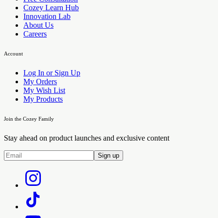
Cozey Learn Hub
Innovation Lab
About Us
Careers
Account
Log In or Sign Up
My Orders
My Wish List
My Products
Join the Cozey Family
Stay ahead on product launches and exclusive content
Sign up