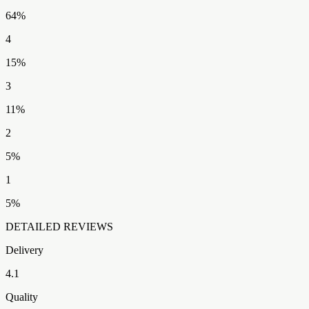
64
%
4
15
%
3
11
%
2
5
%
1
5
%
DETAILED REVIEWS
Delivery
4.1
Quality