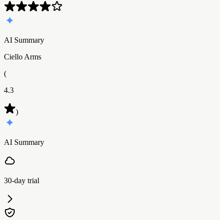
AI Summary
Ciello Arms
(
4.3
)
AI Summary
30-day trial