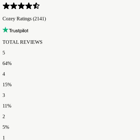
Cozey Ratings​​​​‌ ‍ ​‍​‍‌‍ ‌ ​‍‌‍‍‌‌‍‌ ‌‍‍‌‌‍ ‍​‍​‍​ ‍‍​‍​‍‌ ​ ‌‍​‌‌‍ ‍‌‍‍‌‌ ‌​‌ ‍‌​‍ ‍‌‍‍‌‌‍ ​‍​‍​‍ ​​‍​‍‌‍‍​‌ ​‍‌‍‌‌‌‍‌‍​‍​‍​ ‍‍​‍​‍‌‍‍​‌ ‌​‌ ‌​‌ ​​‌ ​ ​ ‍‍​‍ ​‍ ‌‍ ​‌‍ ‌‍​ ‌‍​‌‌‍ ​‌‍‍​‌‍ ‌ ​ ‌ ‌​​ ‍‍​ ​ ​ ​​​ ​​​ ​​​‍ ‌ ​ ‌ ‌​‌ ‌‌‌‍‌​‌‍‍‌‌‍ ​‍ ‌‍‍‌‌‍ ‍‌ ‌​‌‍‌‌‌‍ ‍‌ ‌​​‍ ‌‍‌‌‌‍‌​‌‍‍‌‌ ‌​​‍ ‌‍ ‌‌‍ ‌‍‌​‌‍‌‌​ ‌‌ ​​‌ ​‍‌‍‌‌‌ ​ ‌‍‌‌‌‍ ‍‌ ‌​‌‍​‌‌ ‌​‌‍‍‌‌‍ ‌‍ ‍​ ‍ ‌‍‍‌‌‍‌​​ ‌​ ​‌​ ​‌‌‍​‌‌‍​ ‌‍‌‍​ ‍​​ ​ ​ ‌​​‍ ‌​ ‌‍‌‍​‍‌‍​‌‌‍​ ​‍ ‌​ ‌​​ ​‌​ ‍​​ ‌ ​‍ ‌​ ‍‌‌‍‌‌​ ​ ‌‍​‌​‍ ‌‌‍‌​​ ‌​​ ‍‌​ ‌‍​ ​‌​ ‌‌‌‍​ ‌‍​ ‌‍‌‌​ ​ ​ ‌ ‌‍‌​​ ‍ ‌ ‌​‌ ‍‌‌ ​​‌‍‌‌​ ‌‌ ​​‌‍‌​‌ ​​​ ‍ ‌ ​​‌‍​‌‌ ‌​‌‍‍​​ ‌‌ ‌‍‌‍​‌‌‍ ​‌ ‌‌‌‍‌‌‌​​‌‌‍‌​‌‍‌​‌‍‌‌‌‍‌​‌‌​ ‌‍‌‌‌‍​ ‌ ‌​‌‍‍‌‌‍ ‌‍ ‍‌ ​ ​‍‌‌​ ‌‌‌​​‍‌‌ ‌‍‍ ‌‍‌‌‌ ‍‌​‍‌‌​ ​ ‌​‌​​‍‌‌​ ​ ‌​‌​​‍‌‌​ ​‍​ ​‍​ ‌ ‌‍​ ​ ‌‍‌‍‌‍‌‍‌‍‌‍​‍​ ​‍​ ​‍​ ​​​ ‍‌‌‍​‍​ ​ ​‍‌‌​ ​‍​ ​‍​‍‌‌​ ‌‌‌​‌​​‍ ‍‌ ​‍‌‍‌‌‌ ‌‍‌‍‍‌‌‍‌‌‌ ‌ ‌‌​ ‌ ‌‌‌‍ ‌‌‍ ‌‌‍​‌‌ ​‍‌ ‍‌‌‌‌​‌‍‌‌‌‍ ‌‌ ​​‌‍ ​‌‍​‌‌ ‌​‌‍‌‌​‍ ‍‌ ​ ‌ ‌‌‌‍ ‌‌‍ ‌‌‍​‌‌ ​‍‌ ‍‌‌​‌​‌‍​‌‌ ‌​‌‍​‌​‍ ‍‌ ‌​‌‍ ‌ ‌​‌‍​‌‌‍ ​‌‌​‍‌‍​‌‌ ‌​‌‍‍‌‌‍ ‍‌‍‌ ‌‌‌​‌‍‌‌‌ ‍​‌ ‌​​ ‌‍​‍‌‍​‌‌ ​ ‌‍‌‌‌‌‌‌‌ ​‍‌‍ ​​ ‌‌‍‍​‌ ‌​‌ ‌​‌ ​​‌ ​ ​‍‌‌​ ​ ‌​​‌​‍‌‌​ ​‍‌​‌‍​‍‌‌​ ​‍‌​‌‍‌‍ ​‌‍ ‌‍​ ‌‍​‌‌‍ ​‌‍‍​‌‍ ‌ ​ ‌ ‌​​‍‌‌​ ​ ‌​​‌​ ​ ​ ​​​ ​​​ ​​​‍‌‌​ ​‍‌​‌‍‌ ​ ‌ ‌​‌ ‌‌‌‍‌​‌‍‍‌‌‍ ​‍‌‍‌‍‍‌‌‍‌​​ ‌​ ​‌​ ​‌‌‍​‌‌‍​ ‌‍‌‍​ ‍​​ ​ ​ ‌​​‍ ‌​ ‌‍‌‍​‍‌‍​‌‌‍​ ​‍ ‌​ ‌​​ ​‌​ ‍​​ ‌ ​‍ ‌​ ‍‌‌‍‌‌​ ​ ‌‍​‌​‍ ‌‌‍‌​​ ‌​​ ‍‌​ ‌‍​ ​‌​ ‌‌‌‍​ ‌‍​ ‌‍‌‌​ ​ ​ ‌ ‌‍‌​​‍‌‍‌ ‌​‌ ‍‌‌ ​​‌‍‌‌​ ‌‌ ​​‌‍‌​‌ ​​​‍‌‍‌ ​​‌‍​‌‌ ‌​‌‍‍​​ ‌‌ ‌‍‌‍​‌‌‍ ​‌ ‌‌‌‍‌‌‌​​‌‌‍‌​‌‍‌​‌‍‌‌‌‍‌​‌‌​ ‌‍‌‌‌‍​ ‌ ‌​‌‍‍‌‌‍ ‌‍ ‍‌ ​ ​‍‌‌​ ‌‌‌​​‍‌‌ ‌‍‍ ‌‍‌‌‌ ‍‌​‍‌‌​ ​ ‌​‌​​‍‌‌​ ​ ‌​‌​​‍‌‌​ ​‍​ ​‍​ ‌ ‌‍​ ​ ‌‍‌‍‌‍‌‍‌‍‌‍​‍​ ​‍​ ​‍​ ​​​ ‍‌‌‍​‍​ ​ ​‍‌‌​ ​‍​ ​‍​‍‌‌​ ‌‌‌​‌​​‍ ‍‌ ​‍‌‍‌‌‌ ‌‍‌‍‍‌‌‍‌‌‌ ‌ ‌‌​ ‌ ‌‌‌‍ ‌‌‍ ‌‌‍​‌‌ ​‍‌ ‍‌‌‌‌​‌‍‌‌‌‍ ‌‌ ​​‌‍ ​‌‍​‌‌ ‌​‌‍‌‌​‍ ‍‌ ​ ‌ ‌‌‌‍ ‌‌‍ ‌‌‍​‌‌ ​‍‌ ‍‌‌​‌​‌‍​‌‌ ‌​‌‍​‌​‍ ‍‌ ‌​‌‍ ‌ ‌​‌‍​‌‌‍ ​‌‌​‍‌‍​‌‌ ‌​‌‍‍‌‌‍ ‍‌‍‌ ‌‌‌​‌‍‌‌‌ ‍​‌ ‌​​‍‌‍‌ ​​‌‍‌‌‌ ​‍‌ ​ ‌ ​​‌‍‌‌‌‍​ ‌ ‌​‌‍‍‌‌ ‌‍‌‍‌‌​ ‌‌ ​​‌ ‌‌‌‍​‍‌‍ ​‌‍‍‌‌ ​ ‌‍‍​‌‍‌‌‌‍‌​​‍​‍‌ ‌ (2141)
TOTAL REVIEWS​​​​‌ ‍ ​‍​‍‌‍ ‌ ​‍‌‍‍‌‌‍‌ ‌‍‍‌‌‍ ‍​‍​‍​ ‍‍​‍​‍‌ ​ ‌‍​‌‌‍ ‍‌‍‍‌‌ ‌​‌ ‍‌​‍ ‍‌‍‍‌‌‍ ​‍​‍​‍ ​​‍​‍‌‍‍​‌ ​‍‌‍‌‌‌‍‌‍​‍​‍​ ‍‍​‍​‍‌‍‍​‌ ‌​‌ ‌​‌ ​​‌ ​ ​ ‍‍​‍ ​‍ ‌‍ ​‌‍ ‌‍​ ‌‍​‌‌‍ ​‌‍‍​‌‍ ‌ ​ ‌ ‌​​ ‍‍​ ​ ​ ​​​ ​​​ ​​​‍ ‌ ​ ‌ ‌​‌ ‌‌‌‍‌​‌‍‍‌‌‍ ​‍ ‌‍‍‌‌‍ ‍‌ ‌​‌‍‌‌‌‍ ‍‌ ‌​​‍ ‌‍‌‌‌‍‌​‌‍‍‌‌ ‌​​‍ ‌‍ ‌‌‍ ‌‍‌​‌‍‌‌​ ‌‌ ​​‌ ​‍‌‍‌‌‌ ​ ‌‍‌‌‌‍ ‍‌ ‌​‌‍​‌‌ ‌​‌‍‍‌‌‍ ‌‍ ‍​ ‍ ‌‍‍‌‌‍‌​​ ‌​ ​‌​ ​‌‌‍​‌‌‍​ ‌‍‌‍​ ‍​​ ​ ​ ‌​​‍ ‌​ ‌‍‌‍​‍‌‍​‌‌‍​ ​‍ ‌​ ‌​​ ​‌​ ‍​​ ‌ ​‍ ‌​ ‍‌‌‍‌‌​ ​ ‌‍​‌​‍ ‌‌‍‌​​ ‌​​ ‍‌​ ‌‍​ ​‌​ ‌‌‌‍​ ‌‍​ ‌‍‌‌​ ​ ​ ‌ ‌‍‌​​ ‍ ‌ ‌​‌ ‍‌‌ ​​‌‍‌‌​ ‌‌ ​​‌‍‌​‌ ​​​ ‍ ‌ ​​‌‍​‌‌ ‌​‌‍‍​​ ‌‌ ‌‍‌‍​‌‌‍ ​‌ ‌‌‌‍‌‌‌​​‌‌‍‌​‌‍‌​‌‍‌‌‌‍‌​‌‌​ ‌‍‌‌‌‍​ ‌ ‌​‌‍‍‌‌‍ ‌‍ ‍‌ ​ ​‍‌‌​ ‌‌‌​​‍‌‌ ‌‍‍ ‌‍‌‌‌ ‍‌​‍‌‌​ ​ ‌​‌​​‍‌‌​ ​ ‌​‌​​‍‌‌​ ​‍​ ​‍​ ‌ ‌‍​ ​ ‌‍‌‍‌‍‌‍‌‍‌‍​‍​ ​‍​ ​‍​ ​​​ ‍‌‌‍​‍​ ​ ​‍‌‌​ ​‍​ ​‍​‍‌‌​ ‌‌‌​‌​​‍ ‍‌ ​‍‌‍‌‌‌ ‌‍‌‍‍‌‌‍‌‌‌ ‌ ‌‌​ ‌ ‌‌‌‍ ‌‌‍ ‌‌‍​‌‌ ​‍‌ ‍‌‌‌‌​‌‍‌‌‌‍ ‌‌ ​​‌‍ ​‌‍​‌‌ ‌​‌‍‌‌​‍ ‍‌‍​‍‌ ​‍‌‍‌‌‌‍​‌‌‍‍ ‌‍‌​‌‍ ‌ ‌ ‌‍ ‍‌​‌​‌‍​‌‌ ‌​‌‍​‌​‍ ‍‌ ‌​‌‍‍‌‌ ‌​‌‍ ​‌‍‌‌​ ‌‍​‍‌‍​‌‌ ​ ‌‍‌‌‌‌‌‌‌ ​‍‌‍ ​​ ‌‌‍‍​‌ ‌​‌ ‌​‌ ​​‌ ​ ​‍‌‌​ ​ ‌​​‌​‍‌‌​ ​‍‌​‌‍​‍‌‌​ ​‍‌​‌‍‌‍ ​‌‍ ‌‍​ ‌‍​‌‌‍ ​‌‍‍​‌‍ ‌ ​ ‌ ‌​​‍‌‌​ ​ ‌​​‌​ ​ ​ ​​​ ​​​ ​​​‍‌‌​ ​‍‌​‌‍‌ ​ ‌ ‌​‌ ‌‌‌‍‌​‌‍‍‌‌‍ ​‍‌‍‌‍‍‌‌‍‌​​ ‌​ ​‌​ ​‌‌‍​‌‌‍​ ‌‍‌‍​ ‍​​ ​ ​ ‌​​‍ ‌​ ‌‍‌‍​‍‌‍​‌‌‍​ ​‍ ‌​ ‌​​ ​‌​ ‍​​ ‌ ​‍ ‌​ ‍‌‌‍‌‌​ ​ ‌‍​‌​‍ ‌‌‍‌​​ ‌​​ ‍‌​ ‌‍​ ​‌​ ‌‌‌‍​ ‌‍​ ‌‍‌‌​ ​ ​ ‌ ‌‍‌​​‍‌‍‌ ‌​‌ ‍‌‌ ​​‌‍‌‌​ ‌‌ ​​‌‍‌​‌ ​​​‍‌‍‌ ​​‌‍​‌‌ ‌​‌‍‍​​ ‌‌ ‌‍‌‍​‌‌‍ ​‌ ‌‌‌‍‌‌‌​​‌‌‍‌​‌‍‌​‌‍‌‌‌‍‌​‌‌​ ‌‍‌‌‌‍​ ‌ ‌​‌‍‍‌‌‍ ‌‍ ‍‌ ​ ​‍‌‌​ ‌‌‌​​‍‌‌ ‌‍‍ ‌‍‌‌‌ ‍‌​‍‌‌​ ​ ‌​‌​​‍‌‌​ ​ ‌​‌​​‍‌‌​ ​‍​ ​‍​ ‌ ‌‍​ ​ ‌‍‌‍‌‍‌‍‌‍‌‍​‍​ ​‍​ ​‍​ ​​​ ‍‌‌‍​‍​ ​ ​‍‌‌​ ​‍​ ​‍​‍‌‌​ ‌‌‌​‌​​‍ ‍‌ ​‍‌‍‌‌‌ ‌‍‌‍‍‌‌‍‌‌‌ ‌ ‌‌​ ‌ ‌‌‌‍ ‌‌‍ ‌‌‍​‌‌ ​‍‌ ‍‌‌‌‌​‌‍‌‌‌‍ ‌‌ ​​‌‍ ​‌‍​‌‌ ‌​‌‍‌‌​‍ ‍‌‍​‍‌ ​‍‌‍‌‌‌‍​‌‌‍‍ ‌‍‌​‌‍ ‌ ‌ ‌‍ ‍‌​‌​‌‍​‌‌ ‌​‌‍​‌​‍ ‍‌ ‌​‌‍‍‌‌ ‌​‌‍ ​‌‍‌‌​‍‌‍‌ ​​‌‍‌‌‌ ​‍‌ ​ ‌ ​​‌‍‌‌‌‍​ ‌ ‌​‌‍‍‌‌ ‌‍‌‍‌‌​ ‌‌ ​​‌ ‌‌‌‍​‍‌‍ ​‌‍‍‌‌ ​ ‌‍‍​‌‍‌‌‌‍‌​​‍​‍‌ ‌
5
64
%
4
15
%
3
11
%
2
5
%
1