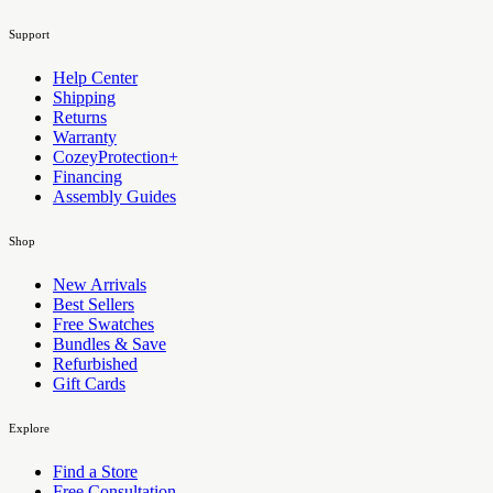
Support
Help Center
Shipping
Returns
Warranty
CozeyProtection+
Financing
Assembly Guides
Shop
New Arrivals
Best Sellers
Free Swatches
Bundles & Save
Refurbished
Gift Cards
Explore
Find a Store
Free Consultation