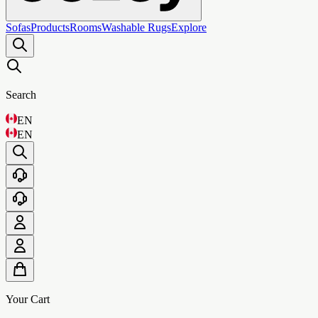
Sofas
Products
Rooms
Washable Rugs
Explore
Search
EN
EN
Your Cart