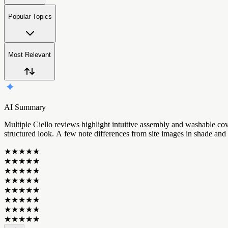
Popular Topics
Most Relevant
AI Summary
M
u
l
t
i
p
l
e
C
i
e
l
l
o
r
e
v
i
e
w
s
h
i
g
h
l
i
g
h
t
i
n
t
u
i
t
i
v
e
a
s
s
e
m
b
l
y
a
n
d
w
a
s
h
a
b
l
e
c
o
s
t
r
u
c
t
u
r
e
d
l
o
o
k
.
A
f
e
w
n
o
t
e
d
i
f
f
e
r
e
n
c
e
s
f
r
o
m
s
i
t
e
i
m
a
g
e
s
i
n
s
h
a
d
e
a
n
d
★
★
★
★
★
★
★
★
★
★
★
★
★
★
★
★
★
★
★
★
★
★
★
★
★
★
★
★
★
★
★
★
★
★
★
★
★
★
★
★