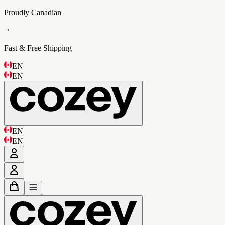
Proudly Canadian
・
Fast & Free Shipping
EN
EN
EN
EN