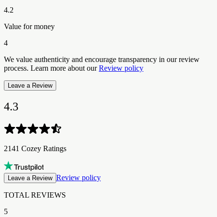
4.2
Value for money
4
We value authenticity and encourage transparency in our review
process. Learn more about our
Review policy
Leave a Review
4.3
2141 Cozey Ratings​​​​‌ ‍ ​‍​‍‌‍ ‌ ​‍‌‍‍‌‌‍‌ ‌‍‍‌‌‍ ‍​‍​‍​ ‍‍​‍​‍‌ ​ ‌‍​‌‌‍ ‍‌‍‍‌‌ ‌​‌ ‍‌​‍ ‍‌‍‍‌‌‍ ​‍​‍​‍ ​​‍​‍‌‍‍​‌ ​‍‌‍‌‌‌‍‌‍​‍​‍​ ‍‍​‍​‍‌‍‍​‌ ‌​‌ ‌​‌ ​​‌ ​ ​ ‍‍​‍ ​‍ ‌‍ ​‌‍ ‌‍​ ‌‍​‌‌‍ ​‌‍‍​‌‍ ‌ ​ ‌ ‌​​ ‍‍​ ​ ​ ​​​ ​​​ ​​​‍ ‌ ​ ‌ ‌​‌ ‌‌‌‍‌​‌‍‍‌‌‍ ​‍ ‌‍‍‌‌‍ ‍‌ ‌​‌‍‌‌‌‍ ‍‌ ‌​​‍ ‌‍‌‌‌‍‌​‌‍‍‌‌ ‌​​‍ ‌‍ ‌‌‍ ‌‍‌​‌‍‌‌​ ‌‌ ​​‌ ​‍‌‍‌‌‌ ​ ‌‍‌‌‌‍ ‍‌ ‌​‌‍​‌‌ ‌​‌‍‍‌‌‍ ‌‍ ‍​ ‍ ‌‍‍‌‌‍‌​​ ‌​ ​‌​ ​‌‌‍​‌‌‍​ ‌‍‌‍​ ‍​​ ​ ​ ‌​​‍ ‌​ ‌‍‌‍​‍‌‍​‌‌‍​ ​‍ ‌​ ‌​​ ​‌​ ‍​​ ‌ ​‍ ‌​ ‍‌‌‍‌‌​ ​ ‌‍​‌​‍ ‌‌‍‌​​ ‌​​ ‍‌​ ‌‍​ ​‌​ ‌‌‌‍​ ‌‍​ ‌‍‌‌​ ​ ​ ‌ ‌‍‌​​ ‍ ‌ ‌​‌ ‍‌‌ ​​‌‍‌‌​ ‌‌ ​​‌‍‌​‌ ​​​ ‍ ‌ ​​‌‍​‌‌ ‌​‌‍‍​​ ‌‌ ‌‍‌‍​‌‌‍ ​‌ ‌‌‌‍‌‌‌​​‌‌‍‌​‌‍‌​‌‍‌‌‌‍‌​‌‌​ ‌‍‌‌‌‍​ ‌ ‌​‌‍‍‌‌‍ ‌‍ ‍‌ ​ ​‍‌‌​ ‌‌‌​​‍‌‌ ‌‍‍ ‌‍‌‌‌ ‍‌​‍‌‌​ ​ ‌​‌​​‍‌‌​ ​ ‌​‌​​‍‌‌​ ​‍​ ​‍​ ‌ ‌‍​ ​ ‌‍‌‍‌‍‌‍‌‍‌‍​‍​ ​‍​ ​‍​ ​​​ ‍‌‌‍​‍​ ​ ​‍‌‌​ ​‍​ ​‍​‍‌‌​ ‌‌‌​‌​​‍ ‍‌ ​‍‌‍‌‌‌ ‌‍‌‍‍‌‌‍‌‌‌ ‌ ‌‌​ ‌ ‌‌‌‍ ‌‌‍ ‌‌‍​‌‌ ​‍‌ ‍‌‌‌‌​‌‍‌‌‌‍ ‌‌ ​​‌‍ ​‌‍​‌‌ ‌​‌‍‌‌​‍ ‍‌ ​ ‌ ‌‌‌‍ ‌‌‍ ‌‌‍​‌‌ ​‍‌ ‍‌‌​‌​‌‍​‌‌ ‌​‌‍​‌​‍ ‍‌ ‌​‌‍ ‌ ‌​‌‍​‌‌‍ ​‌‌​‍‌‍​‌‌ ‌​‌‍‍‌‌‍ ‍‌‍‌ ‌‌‌​‌‍‌‌‌ ‍​‌ ‌​​ ‌‍​‍‌‍​‌‌ ​ ‌‍‌‌‌‌‌‌‌ ​‍‌‍ ​​ ‌‌‍‍​‌ ‌​‌ ‌​‌ ​​‌ ​ ​‍‌‌​ ​ ‌​​‌​‍‌‌​ ​‍‌​‌‍​‍‌‌​ ​‍‌​‌‍‌‍ ​‌‍ ‌‍​ ‌‍​‌‌‍ ​‌‍‍​‌‍ ‌ ​ ‌ ‌​​‍‌‌​ ​ ‌​​‌​ ​ ​ ​​​ ​​​ ​​​‍‌‌​ ​‍‌​‌‍‌ ​ ‌ ‌​‌ ‌‌‌‍‌​‌‍‍‌‌‍ ​‍‌‍‌‍‍‌‌‍‌​​ ‌​ ​‌​ ​‌‌‍​‌‌‍​ ‌‍‌‍​ ‍​​ ​ ​ ‌​​‍ ‌​ ‌‍‌‍​‍‌‍​‌‌‍​ ​‍ ‌​ ‌​​ ​‌​ ‍​​ ‌ ​‍ ‌​ ‍‌‌‍‌‌​ ​ ‌‍​‌​‍ ‌‌‍‌​​ ‌​​ ‍‌​ ‌‍​ ​‌​ ‌‌‌‍​ ‌‍​ ‌‍‌‌​ ​ ​ ‌ ‌‍‌​​‍‌‍‌ ‌​‌ ‍‌‌ ​​‌‍‌‌​ ‌‌ ​​‌‍‌​‌ ​​​‍‌‍‌ ​​‌‍​‌‌ ‌​‌‍‍​​ ‌‌ ‌‍‌‍​‌‌‍ ​‌ ‌‌‌‍‌‌‌​​‌‌‍‌​‌‍‌​‌‍‌‌‌‍‌​‌‌​ ‌‍‌‌‌‍​ ‌ ‌​‌‍‍‌‌‍ ‌‍ ‍‌ ​ ​‍‌‌​ ‌‌‌​​‍‌‌ ‌‍‍ ‌‍‌‌‌ ‍‌​‍‌‌​ ​ ‌​‌​​‍‌‌​ ​ ‌​‌​​‍‌‌​ ​‍​ ​‍​ ‌ ‌‍​ ​ ‌‍‌‍‌‍‌‍‌‍‌‍​‍​ ​‍​ ​‍​ ​​​ ‍‌‌‍​‍​ ​ ​‍‌‌​ ​‍​ ​‍​‍‌‌​ ‌‌‌​‌​​‍ ‍‌ ​‍‌‍‌‌‌ ‌‍‌‍‍‌‌‍‌‌‌ ‌ ‌‌​ ‌ ‌‌‌‍ ‌‌‍ ‌‌‍​‌‌ ​‍‌ ‍‌‌‌‌​‌‍‌‌‌‍ ‌‌ ​​‌‍ ​‌‍​‌‌ ‌​‌‍‌‌​‍ ‍‌ ​ ‌ ‌‌‌‍ ‌‌‍ ‌‌‍​‌‌ ​‍‌ ‍‌‌​‌​‌‍​‌‌ ‌​‌‍​‌​‍ ‍‌ ‌​‌‍ ‌ ‌​‌‍​‌‌‍ ​‌‌​‍‌‍​‌‌ ‌​‌‍‍‌‌‍ ‍‌‍‌ ‌‌‌​‌‍‌‌‌ ‍​‌ ‌​​‍‌‍‌ ​​‌‍‌‌‌ ​‍‌ ​ ‌ ​​‌‍‌‌‌‍​ ‌ ‌​‌‍‍‌‌ ‌‍‌‍‌‌​ ‌‌ ​​‌ ‌‌‌‍​‍‌‍ ​‌‍‍‌‌ ​ ‌‍‍​‌‍‌‌‌‍‌​​‍​‍‌ ‌
Review policy
Leave a Review
TOTAL REVIEWS​​​​‌ ‍ ​‍​‍‌‍ ‌ ​‍‌‍‍‌‌‍‌ ‌‍‍‌‌‍ ‍​‍​‍​ ‍‍​‍​‍‌ ​ ‌‍​‌‌‍ ‍‌‍‍‌‌ ‌​‌ ‍‌​‍ ‍‌‍‍‌‌‍ ​‍​‍​‍ ​​‍​‍‌‍‍​‌ ​‍‌‍‌‌‌‍‌‍​‍​‍​ ‍‍​‍​‍‌‍‍​‌ ‌​‌ ‌​‌ ​​‌ ​ ​ ‍‍​‍ ​‍ ‌‍ ​‌‍ ‌‍​ ‌‍​‌‌‍ ​‌‍‍​‌‍ ‌ ​ ‌ ‌​​ ‍‍​ ​ ​ ​​​ ​​​ ​​​‍ ‌ ​ ‌ ‌​‌ ‌‌‌‍‌​‌‍‍‌‌‍ ​‍ ‌‍‍‌‌‍ ‍‌ ‌​‌‍‌‌‌‍ ‍‌ ‌​​‍ ‌‍‌‌‌‍‌​‌‍‍‌‌ ‌​​‍ ‌‍ ‌‌‍ ‌‍‌​‌‍‌‌​ ‌‌ ​​‌ ​‍‌‍‌‌‌ ​ ‌‍‌‌‌‍ ‍‌ ‌​‌‍​‌‌ ‌​‌‍‍‌‌‍ ‌‍ ‍​ ‍ ‌‍‍‌‌‍‌​​ ‌​ ​‌​ ​‌‌‍​‌‌‍​ ‌‍‌‍​ ‍​​ ​ ​ ‌​​‍ ‌​ ‌‍‌‍​‍‌‍​‌‌‍​ ​‍ ‌​ ‌​​ ​‌​ ‍​​ ‌ ​‍ ‌​ ‍‌‌‍‌‌​ ​ ‌‍​‌​‍ ‌‌‍‌​​ ‌​​ ‍‌​ ‌‍​ ​‌​ ‌‌‌‍​ ‌‍​ ‌‍‌‌​ ​ ​ ‌ ‌‍‌​​ ‍ ‌ ‌​‌ ‍‌‌ ​​‌‍‌‌​ ‌‌ ​​‌‍‌​‌ ​​​ ‍ ‌ ​​‌‍​‌‌ ‌​‌‍‍​​ ‌‌ ‌‍‌‍​‌‌‍ ​‌ ‌‌‌‍‌‌‌​​‌‌‍‌​‌‍‌​‌‍‌‌‌‍‌​‌‌​ ‌‍‌‌‌‍​ ‌ ‌​‌‍‍‌‌‍ ‌‍ ‍‌ ​ ​‍‌‌​ ‌‌‌​​‍‌‌ ‌‍‍ ‌‍‌‌‌ ‍‌​‍‌‌​ ​ ‌​‌​​‍‌‌​ ​ ‌​‌​​‍‌‌​ ​‍​ ​‍​ ‌ ‌‍​ ​ ‌‍‌‍‌‍‌‍‌‍‌‍​‍​ ​‍​ ​‍​ ​​​ ‍‌‌‍​‍​ ​ ​‍‌‌​ ​‍​ ​‍​‍‌‌​ ‌‌‌​‌​​‍ ‍‌ ​‍‌‍‌‌‌ ‌‍‌‍‍‌‌‍‌‌‌ ‌ ‌‌​ ‌ ‌‌‌‍ ‌‌‍ ‌‌‍​‌‌ ​‍‌ ‍‌‌‌‌​‌‍‌‌‌‍ ‌‌ ​​‌‍ ​‌‍​‌‌ ‌​‌‍‌‌​‍ ‍‌‍​‍‌ ​‍‌‍‌‌‌‍​‌‌‍‍ ‌‍‌​‌‍ ‌ ‌ ‌‍ ‍‌​‌​‌‍​‌‌ ‌​‌‍​‌​‍ ‍‌ ‌​‌‍‍‌‌ ‌​‌‍ ​‌‍‌‌​ ‌‍​‍‌‍​‌‌ ​ ‌‍‌‌‌‌‌‌‌ ​‍‌‍ ​​ ‌‌‍‍​‌ ‌​‌ ‌​‌ ​​‌ ​ ​‍‌‌​ ​ ‌​​‌​‍‌‌​ ​‍‌​‌‍​‍‌‌​ ​‍‌​‌‍‌‍ ​‌‍ ‌‍​ ‌‍​‌‌‍ ​‌‍‍​‌‍ ‌ ​ ‌ ‌​​‍‌‌​ ​ ‌​​‌​ ​ ​ ​​​ ​​​ ​​​‍‌‌​ ​‍‌​‌‍‌ ​ ‌ ‌​‌ ‌‌‌‍‌​‌‍‍‌‌‍ ​‍‌‍‌‍‍‌‌‍‌​​ ‌​ ​‌​ ​‌‌‍​‌‌‍​ ‌‍‌‍​ ‍​​ ​ ​ ‌​​‍ ‌​ ‌‍‌‍​‍‌‍​‌‌‍​ ​‍ ‌​ ‌​​ ​‌​ ‍​​ ‌ ​‍ ‌​ ‍‌‌‍‌‌​ ​ ‌‍​‌​‍ ‌‌‍‌​​ ‌​​ ‍‌​ ‌‍​ ​‌​ ‌‌‌‍​ ‌‍​ ‌‍‌‌​ ​ ​ ‌ ‌‍‌​​‍‌‍‌ ‌​‌ ‍‌‌ ​​‌‍‌‌​ ‌‌ ​​‌‍‌​‌ ​​​‍‌‍‌ ​​‌‍​‌‌ ‌​‌‍‍​​ ‌‌ ‌‍‌‍​‌‌‍ ​‌ ‌‌‌‍‌‌‌​​‌‌‍‌​‌‍‌​‌‍‌‌‌‍‌​‌‌​ ‌‍‌‌‌‍​ ‌ ‌​‌‍‍‌‌‍ ‌‍ ‍‌ ​ ​‍‌‌​ ‌‌‌​​‍‌‌ ‌‍‍ ‌‍‌‌‌ ‍‌​‍‌‌​ ​ ‌​‌​​‍‌‌​ ​ ‌​‌​​‍‌‌​ ​‍​ ​‍​ ‌ ‌‍​ ​ ‌‍‌‍‌‍‌‍‌‍‌‍​‍​ ​‍​ ​‍​ ​​​ ‍‌‌‍​‍​ ​ ​‍‌‌​ ​‍​ ​‍​‍‌‌​ ‌‌‌​‌​​‍ ‍‌ ​‍‌‍‌‌‌ ‌‍‌‍‍‌‌‍‌‌‌ ‌ ‌‌​ ‌ ‌‌‌‍ ‌‌‍ ‌‌‍​‌‌ ​‍‌ ‍‌‌‌‌​‌‍‌‌‌‍ ‌‌ ​​‌‍ ​‌‍​‌‌ ‌​‌‍‌‌​‍ ‍‌‍​‍‌ ​‍‌‍‌‌‌‍​‌‌‍‍ ‌‍‌​‌‍ ‌ ‌ ‌‍ ‍‌​‌​‌‍​‌‌ ‌​‌‍​‌​‍ ‍‌ ‌​‌‍‍‌‌ ‌​‌‍ ​‌‍‌‌​‍‌‍‌ ​​‌‍‌‌‌ ​‍‌ ​ ‌ ​​‌‍‌‌‌‍​ ‌ ‌​‌‍‍‌‌ ‌‍‌‍‌‌​ ‌‌ ​​‌ ‌‌‌‍​‍‌‍ ​‌‍‍‌‌ ​ ‌‍‍​‌‍‌‌‌‍‌​​‍​‍‌ ‌
5