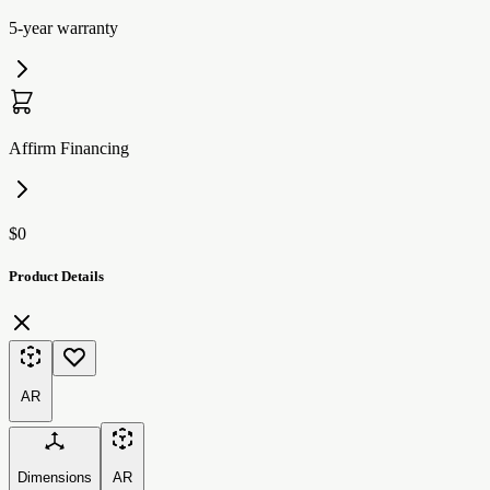
5-year warranty
Affirm Financing
$0
Product Details
AR
Dimensions
AR