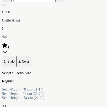
Close
Ciello Arms
(
4.3
)
1. Style
2. Color
Select a Ciello Size
Regular
Seat Width – 79 cm (31.1”)
Seat Depth – 55 cm (21.7”)
Seat Height – 54 cm (21.3”)
XL