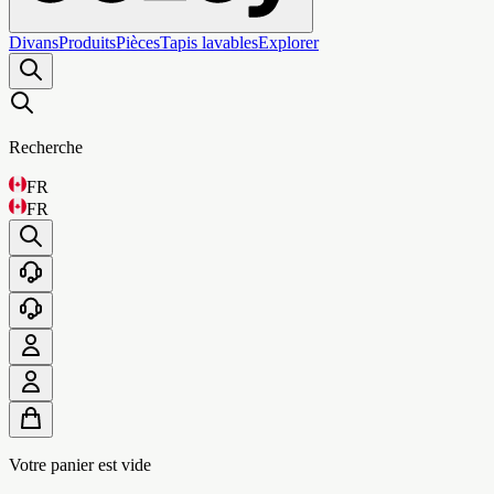
Divans
Produits
Pièces
Tapis lavables
Explorer
Recherche
FR
FR
Votre panier est vide