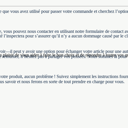
ue vous avez utilisé pour passer votre commande et cherchez l’option 
ée, vous pouvez nous contacter en utilisant notre formulaire de contac
é l’inspectera pour s’assurer qu’il n’y a aucun dommage causé par le cli
avoir—il peut y avoir une option pour échanger votre article pour une au
laisir de vous aider à faire le bon choix et de répondre à toutes vos q
z retourner, n’hésitez pas à partager vos pensées. Nous sommes là pour 
votre produit, aucun problème ! Suivez simplement les instructions fourn
ous savoir et nous ferons en sorte de tout prendre en charge pour vous.