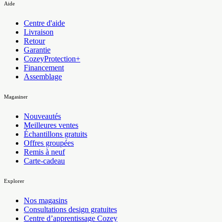
Aide
Centre d'aide
Livraison
Retour
Garantie
CozeyProtection+
Financement
Assemblage
Magasiner
Nouveautés
Meilleures ventes
Échantillons gratuits
Offres groupées
Remis à neuf
Carte-cadeau
Explorer
Nos magasins
Consultations design gratuites
Centre d’apprentissage Cozey