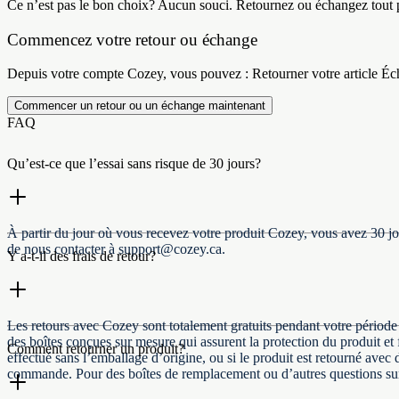
Ce n’est pas le bon choix? Aucun souci. Retournez ou échangez tout p
Commencez votre retour ou échange
Depuis votre compte Cozey, vous pouvez : Retourner votre article Éch
Commencer un retour ou un échange maintenant
FAQ
Qu’est-ce que l’essai sans risque de 30 jours?
À partir du jour où vous recevez votre produit Cozey, vous avez 30 jour
de nous contacter à support@cozey.ca.
Y a-t-il des frais de retour?
Les retours avec Cozey sont totalement gratuits pendant votre période 
des boîtes conçues sur mesure qui assurent la protection du produit et fa
Comment retourner un produit?
effectué sans l’emballage d’origine, ou si le produit est retourné avec 
commande. Pour des boîtes de remplacement ou d’autres questions sur le