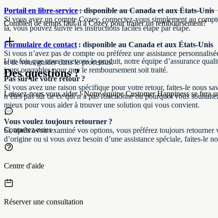
Portail en libre‑service
: disponible au Canada et aux États‑Unis
Si vous avez un compte Cozey, connectez‑vous simplement au compte q
Combien de temps faut-il à Cozey pour traiter un remboursement?
là, vous pouvez suivre les instructions faciles étape par étape.
Formulaire de contact
: disponible au Canada et aux États‑Unis
Si vous n’avez pas de compte ou préférez une assistance personnalis
Une fois que nous recevons le produit, notre équipe d’assurance qualit
et de vous guider dans le processus.
jours ouvrables pour que le remboursement soit traité.
Des questions ?
Pas sûr de votre retour ?
Si vous avez une raison spécifique pour votre retour, faites‑le nous s
Laissez-nous vous aider ! Notre équipe Customer Happiness se fera un p
n’êtes pas sûr de ce qui n’a pas fonctionné ou pourquoi vous souhaite
mieux pour vous aider à trouver une solution qui vous convient.
Vous voulez toujours retourner ?
Contactez-nous
Si, après avoir examiné vos options, vous préférez toujours retourner 
d’origine ou si vous avez besoin d’une assistance spéciale, faites‑le n
Centre d'aide
Réserver une consultation