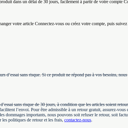
roduit dans un délai de 30 jours, facilement à partir de votre compte 
anger votre article Connectez-vous ou créez votre compte, puis suivez l
s d’essai sans risque. Si ce produit ne répond pas à vos besoins, nous le
d’essai sans risque de 30 jours, à condition que les articles soient ret
cilitent l’envoi. Pour être admissible à un retour gratuit, assurez‑vous de
des dommages importants, nous pouvons soit refuser le retour, soit factur
s politiques de retour et les frais,
contactez‑nous
.