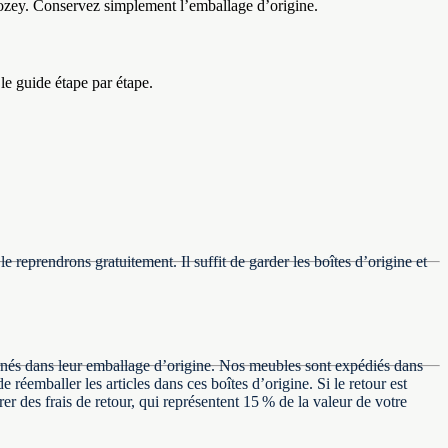
Cozey. Conservez simplement l’emballage d’origine.
e guide étape par étape.
 reprendrons gratuitement. Il suffit de garder les boîtes d’origine et
ournés dans leur emballage d’origine. Nos meubles sont expédiés dans
 réemballer les articles dans ces boîtes d’origine. Si le retour est
er des frais de retour, qui représentent 15 % de la valeur de votre