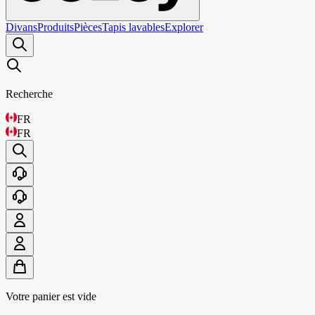
Divans
Produits
Pièces
Tapis lavables
Explorer
Recherche
FR
FR
Votre panier est vide