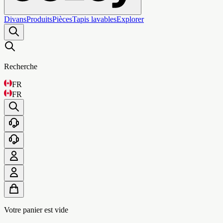
Divans
Produits
Pièces
Tapis lavables
Explorer
Recherche
FR
FR
Votre panier est vide