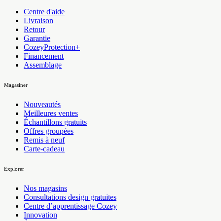
Centre d'aide
Livraison
Retour
Garantie
CozeyProtection+
Financement
Assemblage
Magasiner
Nouveautés
Meilleures ventes
Échantillons gratuits
Offres groupées
Remis à neuf
Carte-cadeau
Explorer
Nos magasins
Consultations design gratuites
Centre d’apprentissage Cozey
Innovation