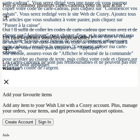
carte-cadeau". Vous serez dirigé vers une page où vous pourrez
Puis-je combiner plusieurs cartes-cadeaux pour un seul achat ?
copier votre code de carte-cadeau, puis cliquez sur "Commencer vos
achats". Vous serez redirigé vers le site Web de Cozey. Ajoutez tous
les articles que vous souhaitez à votre panier, puis cliquez sur
"Passer à la caisse".
Oui ! Il suffit de coller les codes de carte-cadeau que vous avez et de
cliquer sur "Appliquer" pour chacun d'eux, et le nouveau total sera
Sur un ordinateur, collez le code de la carte-cadeau dans le champ
Les cartes-cadeaux sont-elles remboursables ?
mis à jour. Si vous avez besoin de savoir comment utiliser votre
de texte "Code de carte-cadeau ou code de réduction" en haut à
carte-cadeau, consultez la question "Comment utiliser ma carte-
droite de votre écran, puis cliquez sur "Appliquer".
cadeau ?".
Sur mobile, assurez-vous de "Afficher le résumé de la commande"
pour accéder au champ de texte, puis collez votre code et cliquez sur
Les cartes-cadeaux ne sont pas remboursables et ne peuvent pas être
la flèche pour appliquer.
échangées contre de l'argent.
Wish List
Add your favourite items
Add any item to your Wish List with a Cozey account. Plus, manage
your orders, your items, and get personalized support options.
Create Account
Sign In
Aide