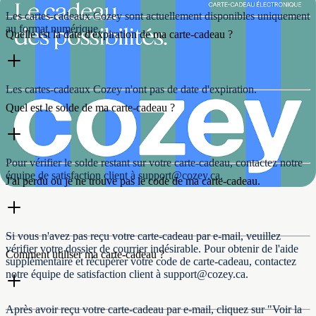
Les cartes-cadeaux Cozey sont actuellement disponibles uniquement
au format numérique.
Quelle est la date d'expiration de ma carte-cadeau ?
Les cartes-cadeaux Cozey n'ont pas de date d'expiration.
Quel est le solde de ma carte-cadeau ?
Pour vérifier le solde restant sur votre carte-cadeau, contactez notre
équipe de satisfaction client à support@cozey.ca.
J'ai perdu ou je ne trouve pas le code de ma carte-cadeau.
Si vous n'avez pas reçu votre carte-cadeau par e-mail, veuillez
vérifier votre dossier de courrier indésirable. Pour obtenir de l'aide
Comment utiliser ma carte-cadeau ?
supplémentaire et récupérer votre code de carte-cadeau, contactez
notre équipe de satisfaction client à support@cozey.ca.
Après avoir reçu votre carte-cadeau par e-mail, cliquez sur "Voir la