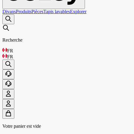
Divans
Produits
Pièces
Tapis lavables
Explorer
Recherche
FR
FR
Votre panier est vide