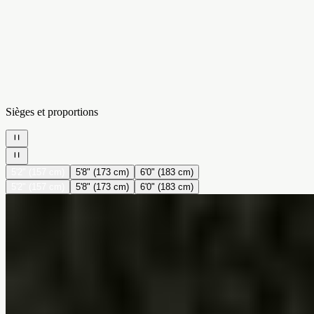
Sièges et proportions
5'2" (157 cm)
5'8" (173 cm)
6'0" (183 cm)
5'2" (157 cm)
5'8" (173 cm)
6'0" (183 cm)
Collection Orian
0 $