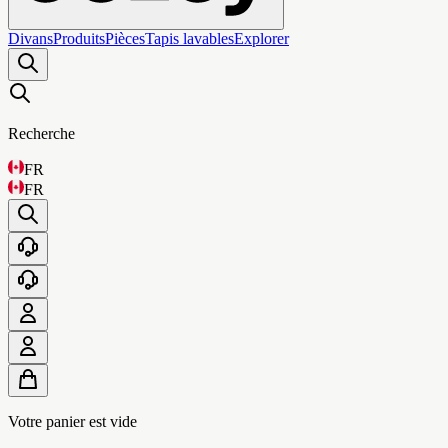
Divans
Produits
Pièces
Tapis lavables
Explorer
Recherche
FR
FR
Votre panier est vide