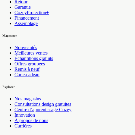
Retour
Garantie
CozeyProtection+
Financement
Assemblage
Magasiner
Nouveautés
Meilleures ventes
Échantillons gratuits
Offres groupées
Remis à neuf
Carte-cadeau
Explorer
Nos magasins
Consultations design gratuites
Centre d’apprentissage Cozey
Innovation
À propos de nous
Carrières