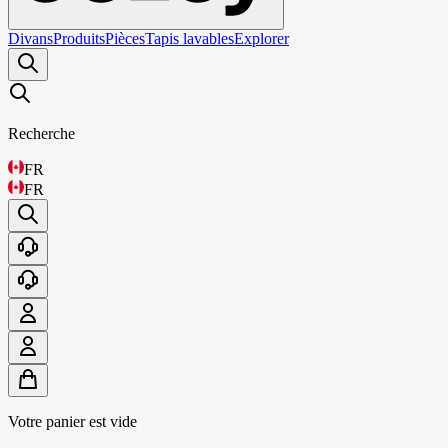
Divans
Produits
Pièces
Tapis lavables
Explorer
Recherche
FR
FR
Votre panier est vide