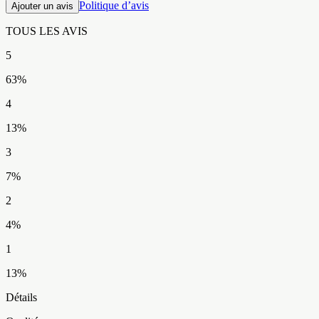
Politique d’avis
Ajouter un avis
TOUS LES AVIS​​​​‌ ‍ ​‍​‍‌‍ ‌ ​‍‌‍‍‌‌‍‌ ‌‍‍‌‌‍ ‍​‍​‍​ ‍‍​‍​‍‌ ​ ‌‍​‌‌‍ ‍‌‍‍‌‌ ‌​‌ ‍‌​‍ ‍‌‍‍‌‌‍ ​‍​‍​‍ ​​‍​‍‌‍‍​‌ ​‍‌‍‌‌‌‍‌‍​‍​‍​ ‍‍​‍​‍‌‍‍​‌ ‌​‌ ‌​‌ ​​‌ ​ ​ ‍‍​‍ ​‍ ‌‍ ​‌‍ ‌‍​ ‌‍​‌‌‍ ​‌‍‍​‌‍ ‌ ​ ‌ ‌​​ ‍‍​ ​ ​ ​​​ ​​​ ​​​‍ ‌ ​ ‌ ‌​‌ ‌‌‌‍‌​‌‍‍‌‌‍ ​‍ ‌‍‍‌‌‍ ‍‌ ‌​‌‍‌‌‌‍ ‍‌ ‌​​‍ ‌‍‌‌‌‍‌​‌‍‍‌‌ ‌​​‍ ‌‍ ‌‌‍ ‌‍‌​‌‍‌‌​ ‌‌ ​​‌ ​‍‌‍‌‌‌ ​ ‌‍‌‌‌‍ ‍‌ ‌​‌‍​‌‌ ‌​‌‍‍‌‌‍ ‌‍ ‍​ ‍ ‌‍‍‌‌‍‌​​ ‌‌‍​‌​ ‌ ​ ‌ ​ ​‌‌‍​ ‌‍‌‍‌‍​‍‌‍‌​​‍ ‌​ ​‌‌‍​ ​ ‌‌​ ​ ​‍ ‌​ ‌​​ ​ ‌‍‌‍​ ‌ ​‍ ‌​ ‍‌​ ‌‌​ ‌ ​ ​ ​‍ ‌‌‍‌​‌‍​ ‌‍‌‌​ ​​‌‍​‍​ ‌​​ ‍​‌‍‌‍​ ‍​​ ‍​‌‍‌‍​ ​‍​ ‍ ‌ ‌​‌ ‍‌‌ ​​‌‍‌‌​ ‌‌ ​​‌‍‌​‌ ​​​ ‍ ‌ ​​‌‍​‌‌ ‌​‌‍‍​​ ‌‌ ‌‍‌‍​‌‌‍ ​‌ ‌‌‌‍‌‌‌​​‌‌‍‌​‌‍‌​‌‍‌‌‌‍‌​‌‌​ ‌‍‌‌‌‍​ ‌ ‌​‌‍‍‌‌‍ ‌‍ ‍‌ ​ ​‍‌‌​ ‌‌‌​​‍‌‌ ‌‍‍ ‌‍‌‌‌ ‍‌​‍‌‌​ ​ ‌​‌​​‍‌‌​ ​ ‌​‌​​‍‌‌​ ​‍​ ​‍‌‍​‌​ ‌‌​ ​ ​ ​​‌‍​‍‌‍​‍​ ​‍​ ‌ ​ ‌‌​ ‌‌​ ‍‌​ ​​​‍‌‌​ ​‍​ ​‍​‍‌‌​ ‌‌‌​‌​​‍ ‍‌ ​‍‌‍‌‌‌ ‌‍‌‍‍‌‌‍‌‌‌ ‌ ‌‌​ ‌ ‌‌‌‍ ‌‌‍ ‌‌‍​‌‌ ​‍‌ ‍‌‌‌‌​‌‍‌‌‌‍ ‌‌ ​​‌‍ ​‌‍​‌‌ ‌​‌‍‌‌​‍ ‍‌‍​‍‌ ​‍‌‍‌‌‌‍​‌‌‍‍ ‌‍‌​‌‍ ‌ ‌ ‌‍ ‍‌​‌​‌‍​‌‌ ‌​‌‍​‌​‍ ‍‌ ‌​‌‍‍‌‌ ‌​‌‍ ​‌‍‌‌​ ‌‍​‍‌‍​‌‌ ​ ‌‍‌‌‌‌‌‌‌ ​‍‌‍ ​​ ‌‌‍‍​‌ ‌​‌ ‌​‌ ​​‌ ​ ​‍‌‌​ ​ ‌​​‌​‍‌‌​ ​‍‌​‌‍​‍‌‌​ ​‍‌​‌‍‌‍ ​‌‍ ‌‍​ ‌‍​‌‌‍ ​‌‍‍​‌‍ ‌ ​ ‌ ‌​​‍‌‌​ ​ ‌​​‌​ ​ ​ ​​​ ​​​ ​​​‍‌‌​ ​‍‌​‌‍‌ ​ ‌ ‌​‌ ‌‌‌‍‌​‌‍‍‌‌‍ ​‍‌‍‌‍‍‌‌‍‌​​ ‌‌‍​‌​ ‌ ​ ‌ ​ ​‌‌‍​ ‌‍‌‍‌‍​‍‌‍‌​​‍ ‌​ ​‌‌‍​ ​ ‌‌​ ​ ​‍ ‌​ ‌​​ ​ ‌‍‌‍​ ‌ ​‍ ‌​ ‍‌​ ‌‌​ ‌ ​ ​ ​‍ ‌‌‍‌​‌‍​ ‌‍‌‌​ ​​‌‍​‍​ ‌​​ ‍​‌‍‌‍​ ‍​​ ‍​‌‍‌‍​ ​‍​‍‌‍‌ ‌​‌ ‍‌‌ ​​‌‍‌‌​ ‌‌ ​​‌‍‌​‌ ​​​‍‌‍‌ ​​‌‍​‌‌ ‌​‌‍‍​​ ‌‌ ‌‍‌‍​‌‌‍ ​‌ ‌‌‌‍‌‌‌​​‌‌‍‌​‌‍‌​‌‍‌‌‌‍‌​‌‌​ ‌‍‌‌‌‍​ ‌ ‌​‌‍‍‌‌‍ ‌‍ ‍‌ ​ ​‍‌‌​ ‌‌‌​​‍‌‌ ‌‍‍ ‌‍‌‌‌ ‍‌​‍‌‌​ ​ ‌​‌​​‍‌‌​ ​ ‌​‌​​‍‌‌​ ​‍​ ​‍‌‍​‌​ ‌‌​ ​ ​ ​​‌‍​‍‌‍​‍​ ​‍​ ‌ ​ ‌‌​ ‌‌​ ‍‌​ ​​​‍‌‌​ ​‍​ ​‍​‍‌‌​ ‌‌‌​‌​​‍ ‍‌ ​‍‌‍‌‌‌ ‌‍‌‍‍‌‌‍‌‌‌ ‌ ‌‌​ ‌ ‌‌‌‍ ‌‌‍ ‌‌‍​‌‌ ​‍‌ ‍‌‌‌‌​‌‍‌‌‌‍ ‌‌ ​​‌‍ ​‌‍​‌‌ ‌​‌‍‌‌​‍ ‍‌‍​‍‌ ​‍‌‍‌‌‌‍​‌‌‍‍ ‌‍‌​‌‍ ‌ ‌ ‌‍ ‍‌​‌​‌‍​‌‌ ‌​‌‍​‌​‍ ‍‌ ‌​‌‍‍‌‌ ‌​‌‍ ​‌‍‌‌​‍‌‍‌ ​​‌‍‌‌‌ ​‍‌ ​ ‌ ​​‌‍‌‌‌‍​ ‌ ‌​‌‍‍‌‌ ‌‍‌‍‌‌​ ‌‌ ​​‌ ‌‌‌‍​‍‌‍ ​‌‍‍‌‌ ​ ‌‍‍​‌‍‌‌‌‍‌​​‍​‍‌ ‌
5
63
%
4
13
%
3
7
%
2
4
%
1
13
%
Détails