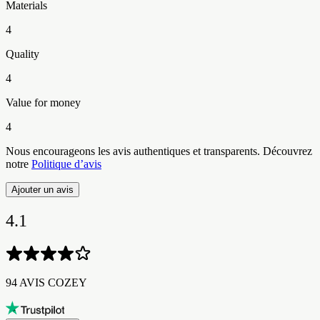
Materials
4
Quality
4
Value for money
4
Nous encourageons les avis authentiques et transparents. Découvrez
notre
Politique d’avis
Ajouter un avis
4.1
94 AVIS COZEY​​​​‌ ‍ ​‍​‍‌‍ ‌ ​‍‌‍‍‌‌‍‌ ‌‍‍‌‌‍ ‍​‍​‍​ ‍‍​‍​‍‌ ​ ‌‍​‌‌‍ ‍‌‍‍‌‌ ‌​‌ ‍‌​‍ ‍‌‍‍‌‌‍ ​‍​‍​‍ ​​‍​‍‌‍‍​‌ ​‍‌‍‌‌‌‍‌‍​‍​‍​ ‍‍​‍​‍‌‍‍​‌ ‌​‌ ‌​‌ ​​‌ ​ ​ ‍‍​‍ ​‍ ‌‍ ​‌‍ ‌‍​ ‌‍​‌‌‍ ​‌‍‍​‌‍ ‌ ​ ‌ ‌​​ ‍‍​ ​ ​ ​​​ ​​​ ​​​‍ ‌ ​ ‌ ‌​‌ ‌‌‌‍‌​‌‍‍‌‌‍ ​‍ ‌‍‍‌‌‍ ‍‌ ‌​‌‍‌‌‌‍ ‍‌ ‌​​‍ ‌‍‌‌‌‍‌​‌‍‍‌‌ ‌​​‍ ‌‍ ‌‌‍ ‌‍‌​‌‍‌‌​ ‌‌ ​​‌ ​‍‌‍‌‌‌ ​ ‌‍‌‌‌‍ ‍‌ ‌​‌‍​‌‌ ‌​‌‍‍‌‌‍ ‌‍ ‍​ ‍ ‌‍‍‌‌‍‌​​ ‌‌‍​‌​ ‌ ​ ‌ ​ ​‌‌‍​ ‌‍‌‍‌‍​‍‌‍‌​​‍ ‌​ ​‌‌‍​ ​ ‌‌​ ​ ​‍ ‌​ ‌​​ ​ ‌‍‌‍​ ‌ ​‍ ‌​ ‍‌​ ‌‌​ ‌ ​ ​ ​‍ ‌‌‍‌​‌‍​ ‌‍‌‌​ ​​‌‍​‍​ ‌​​ ‍​‌‍‌‍​ ‍​​ ‍​‌‍‌‍​ ​‍​ ‍ ‌ ‌​‌ ‍‌‌ ​​‌‍‌‌​ ‌‌ ​​‌‍‌​‌ ​​​ ‍ ‌ ​​‌‍​‌‌ ‌​‌‍‍​​ ‌‌ ‌‍‌‍​‌‌‍ ​‌ ‌‌‌‍‌‌‌​​‌‌‍‌​‌‍‌​‌‍‌‌‌‍‌​‌‌​ ‌‍‌‌‌‍​ ‌ ‌​‌‍‍‌‌‍ ‌‍ ‍‌ ​ ​‍‌‌​ ‌‌‌​​‍‌‌ ‌‍‍ ‌‍‌‌‌ ‍‌​‍‌‌​ ​ ‌​‌​​‍‌‌​ ​ ‌​‌​​‍‌‌​ ​‍​ ​‍‌‍​‌​ ‌‌​ ​ ​ ​​‌‍​‍‌‍​‍​ ​‍​ ‌ ​ ‌‌​ ‌‌​ ‍‌​ ​​​‍‌‌​ ​‍​ ​‍​‍‌‌​ ‌‌‌​‌​​‍ ‍‌ ​‍‌‍‌‌‌ ‌‍‌‍‍‌‌‍‌‌‌ ‌ ‌‌​ ‌ ‌‌‌‍ ‌‌‍ ‌‌‍​‌‌ ​‍‌ ‍‌‌‌‌​‌‍‌‌‌‍ ‌‌ ​​‌‍ ​‌‍​‌‌ ‌​‌‍‌‌​‍ ‍‌ ​ ‌ ‌‌‌‍ ‌‌‍ ‌‌‍​‌‌ ​‍‌ ‍‌‌​‌​‌‍​‌‌ ‌​‌‍​‌​‍ ‍‌ ‌​‌‍ ‌ ‌​‌‍​‌‌‍ ​‌‌​‍‌‍​‌‌ ‌​‌‍‍‌‌‍ ‍‌‍‌ ‌‌‌​‌‍‌‌‌ ‍​‌ ‌​​ ‌‍​‍‌‍​‌‌ ​ ‌‍‌‌‌‌‌‌‌ ​‍‌‍ ​​ ‌‌‍‍​‌ ‌​‌ ‌​‌ ​​‌ ​ ​‍‌‌​ ​ ‌​​‌​‍‌‌​ ​‍‌​‌‍​‍‌‌​ ​‍‌​‌‍‌‍ ​‌‍ ‌‍​ ‌‍​‌‌‍ ​‌‍‍​‌‍ ‌ ​ ‌ ‌​​‍‌‌​ ​ ‌​​‌​ ​ ​ ​​​ ​​​ ​​​‍‌‌​ ​‍‌​‌‍‌ ​ ‌ ‌​‌ ‌‌‌‍‌​‌‍‍‌‌‍ ​‍‌‍‌‍‍‌‌‍‌​​ ‌‌‍​‌​ ‌ ​ ‌ ​ ​‌‌‍​ ‌‍‌‍‌‍​‍‌‍‌​​‍ ‌​ ​‌‌‍​ ​ ‌‌​ ​ ​‍ ‌​ ‌​​ ​ ‌‍‌‍​ ‌ ​‍ ‌​ ‍‌​ ‌‌​ ‌ ​ ​ ​‍ ‌‌‍‌​‌‍​ ‌‍‌‌​ ​​‌‍​‍​ ‌​​ ‍​‌‍‌‍​ ‍​​ ‍​‌‍‌‍​ ​‍​‍‌‍‌ ‌​‌ ‍‌‌ ​​‌‍‌‌​ ‌‌ ​​‌‍‌​‌ ​​​‍‌‍‌ ​​‌‍​‌‌ ‌​‌‍‍​​ ‌‌ ‌‍‌‍​‌‌‍ ​‌ ‌‌‌‍‌‌‌​​‌‌‍‌​‌‍‌​‌‍‌‌‌‍‌​‌‌​ ‌‍‌‌‌‍​ ‌ ‌​‌‍‍‌‌‍ ‌‍ ‍‌ ​ ​‍‌‌​ ‌‌‌​​‍‌‌ ‌‍‍ ‌‍‌‌‌ ‍‌​‍‌‌​ ​ ‌​‌​​‍‌‌​ ​ ‌​‌​​‍‌‌​ ​‍​ ​‍‌‍​‌​ ‌‌​ ​ ​ ​​‌‍​‍‌‍​‍​ ​‍​ ‌ ​ ‌‌​ ‌‌​ ‍‌​ ​​​‍‌‌​ ​‍​ ​‍​‍‌‌​ ‌‌‌​‌​​‍ ‍‌ ​‍‌‍‌‌‌ ‌‍‌‍‍‌‌‍‌‌‌ ‌ ‌‌​ ‌ ‌‌‌‍ ‌‌‍ ‌‌‍​‌‌ ​‍‌ ‍‌‌‌‌​‌‍‌‌‌‍ ‌‌ ​​‌‍ ​‌‍​‌‌ ‌​‌‍‌‌​‍ ‍‌ ​ ‌ ‌‌‌‍ ‌‌‍ ‌‌‍​‌‌ ​‍‌ ‍‌‌​‌​‌‍​‌‌ ‌​‌‍​‌​‍ ‍‌ ‌​‌‍ ‌ ‌​‌‍​‌‌‍ ​‌‌​‍‌‍​‌‌ ‌​‌‍‍‌‌‍ ‍‌‍‌ ‌‌‌​‌‍‌‌‌ ‍​‌ ‌​​‍‌‍‌ ​​‌‍‌‌‌ ​‍‌ ​ ‌ ​​‌‍‌‌‌‍​ ‌ ‌​‌‍‍‌‌ ‌‍‌‍‌‌​ ‌‌ ​​‌ ‌‌‌‍​‍‌‍ ​‌‍‍‌‌ ​ ‌‍‍​‌‍‌‌‌‍‌​​‍​‍‌ ‌