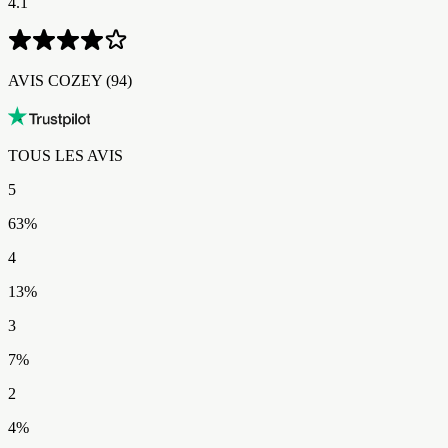
4.1
AVIS COZEY​​​​‌ ‍ ​‍​‍‌‍ ‌ ​‍‌‍‍‌‌‍‌ ‌‍‍‌‌‍ ‍​‍​‍​ ‍‍​‍​‍‌ ​ ‌‍​‌‌‍ ‍‌‍‍‌‌ ‌​‌ ‍‌​‍ ‍‌‍‍‌‌‍ ​‍​‍​‍ ​​‍​‍‌‍‍​‌ ​‍‌‍‌‌‌‍‌‍​‍​‍​ ‍‍​‍​‍‌‍‍​‌ ‌​‌ ‌​‌ ​​‌ ​ ​ ‍‍​‍ ​‍ ‌‍ ​‌‍ ‌‍​ ‌‍​‌‌‍ ​‌‍‍​‌‍ ‌ ​ ‌ ‌​​ ‍‍​ ​ ​ ​​​ ​​​ ​​​‍ ‌ ​ ‌ ‌​‌ ‌‌‌‍‌​‌‍‍‌‌‍ ​‍ ‌‍‍‌‌‍ ‍‌ ‌​‌‍‌‌‌‍ ‍‌ ‌​​‍ ‌‍‌‌‌‍‌​‌‍‍‌‌ ‌​​‍ ‌‍ ‌‌‍ ‌‍‌​‌‍‌‌​ ‌‌ ​​‌ ​‍‌‍‌‌‌ ​ ‌‍‌‌‌‍ ‍‌ ‌​‌‍​‌‌ ‌​‌‍‍‌‌‍ ‌‍ ‍​ ‍ ‌‍‍‌‌‍‌​​ ‌‌‍​‌​ ‌ ​ ‌ ​ ​‌‌‍​ ‌‍‌‍‌‍​‍‌‍‌​​‍ ‌​ ​‌‌‍​ ​ ‌‌​ ​ ​‍ ‌​ ‌​​ ​ ‌‍‌‍​ ‌ ​‍ ‌​ ‍‌​ ‌‌​ ‌ ​ ​ ​‍ ‌‌‍‌​‌‍​ ‌‍‌‌​ ​​‌‍​‍​ ‌​​ ‍​‌‍‌‍​ ‍​​ ‍​‌‍‌‍​ ​‍​ ‍ ‌ ‌​‌ ‍‌‌ ​​‌‍‌‌​ ‌‌ ​​‌‍‌​‌ ​​​ ‍ ‌ ​​‌‍​‌‌ ‌​‌‍‍​​ ‌‌ ‌‍‌‍​‌‌‍ ​‌ ‌‌‌‍‌‌‌​​‌‌‍‌​‌‍‌​‌‍‌‌‌‍‌​‌‌​ ‌‍‌‌‌‍​ ‌ ‌​‌‍‍‌‌‍ ‌‍ ‍‌ ​ ​‍‌‌​ ‌‌‌​​‍‌‌ ‌‍‍ ‌‍‌‌‌ ‍‌​‍‌‌​ ​ ‌​‌​​‍‌‌​ ​ ‌​‌​​‍‌‌​ ​‍​ ​‍‌‍​‌​ ‌‌​ ​ ​ ​​‌‍​‍‌‍​‍​ ​‍​ ‌ ​ ‌‌​ ‌‌​ ‍‌​ ​​​‍‌‌​ ​‍​ ​‍​‍‌‌​ ‌‌‌​‌​​‍ ‍‌ ​‍‌‍‌‌‌ ‌‍‌‍‍‌‌‍‌‌‌ ‌ ‌‌​ ‌ ‌‌‌‍ ‌‌‍ ‌‌‍​‌‌ ​‍‌ ‍‌‌‌‌​‌‍‌‌‌‍ ‌‌ ​​‌‍ ​‌‍​‌‌ ‌​‌‍‌‌​‍ ‍‌ ​ ‌ ‌‌‌‍ ‌‌‍ ‌‌‍​‌‌ ​‍‌ ‍‌‌​‌​‌‍​‌‌ ‌​‌‍​‌​‍ ‍‌ ‌​‌‍ ‌ ‌​‌‍​‌‌‍ ​‌‌​‍‌‍​‌‌ ‌​‌‍‍‌‌‍ ‍‌‍‌ ‌‌‌​‌‍‌‌‌ ‍​‌ ‌​​ ‌‍​‍‌‍​‌‌ ​ ‌‍‌‌‌‌‌‌‌ ​‍‌‍ ​​ ‌‌‍‍​‌ ‌​‌ ‌​‌ ​​‌ ​ ​‍‌‌​ ​ ‌​​‌​‍‌‌​ ​‍‌​‌‍​‍‌‌​ ​‍‌​‌‍‌‍ ​‌‍ ‌‍​ ‌‍​‌‌‍ ​‌‍‍​‌‍ ‌ ​ ‌ ‌​​‍‌‌​ ​ ‌​​‌​ ​ ​ ​​​ ​​​ ​​​‍‌‌​ ​‍‌​‌‍‌ ​ ‌ ‌​‌ ‌‌‌‍‌​‌‍‍‌‌‍ ​‍‌‍‌‍‍‌‌‍‌​​ ‌‌‍​‌​ ‌ ​ ‌ ​ ​‌‌‍​ ‌‍‌‍‌‍​‍‌‍‌​​‍ ‌​ ​‌‌‍​ ​ ‌‌​ ​ ​‍ ‌​ ‌​​ ​ ‌‍‌‍​ ‌ ​‍ ‌​ ‍‌​ ‌‌​ ‌ ​ ​ ​‍ ‌‌‍‌​‌‍​ ‌‍‌‌​ ​​‌‍​‍​ ‌​​ ‍​‌‍‌‍​ ‍​​ ‍​‌‍‌‍​ ​‍​‍‌‍‌ ‌​‌ ‍‌‌ ​​‌‍‌‌​ ‌‌ ​​‌‍‌​‌ ​​​‍‌‍‌ ​​‌‍​‌‌ ‌​‌‍‍​​ ‌‌ ‌‍‌‍​‌‌‍ ​‌ ‌‌‌‍‌‌‌​​‌‌‍‌​‌‍‌​‌‍‌‌‌‍‌​‌‌​ ‌‍‌‌‌‍​ ‌ ‌​‌‍‍‌‌‍ ‌‍ ‍‌ ​ ​‍‌‌​ ‌‌‌​​‍‌‌ ‌‍‍ ‌‍‌‌‌ ‍‌​‍‌‌​ ​ ‌​‌​​‍‌‌​ ​ ‌​‌​​‍‌‌​ ​‍​ ​‍‌‍​‌​ ‌‌​ ​ ​ ​​‌‍​‍‌‍​‍​ ​‍​ ‌ ​ ‌‌​ ‌‌​ ‍‌​ ​​​‍‌‌​ ​‍​ ​‍​‍‌‌​ ‌‌‌​‌​​‍ ‍‌ ​‍‌‍‌‌‌ ‌‍‌‍‍‌‌‍‌‌‌ ‌ ‌‌​ ‌ ‌‌‌‍ ‌‌‍ ‌‌‍​‌‌ ​‍‌ ‍‌‌‌‌​‌‍‌‌‌‍ ‌‌ ​​‌‍ ​‌‍​‌‌ ‌​‌‍‌‌​‍ ‍‌ ​ ‌ ‌‌‌‍ ‌‌‍ ‌‌‍​‌‌ ​‍‌ ‍‌‌​‌​‌‍​‌‌ ‌​‌‍​‌​‍ ‍‌ ‌​‌‍ ‌ ‌​‌‍​‌‌‍ ​‌‌​‍‌‍​‌‌ ‌​‌‍‍‌‌‍ ‍‌‍‌ ‌‌‌​‌‍‌‌‌ ‍​‌ ‌​​‍‌‍‌ ​​‌‍‌‌‌ ​‍‌ ​ ‌ ​​‌‍‌‌‌‍​ ‌ ‌​‌‍‍‌‌ ‌‍‌‍‌‌​ ‌‌ ​​‌ ‌‌‌‍​‍‌‍ ​‌‍‍‌‌ ​ ‌‍‍​‌‍‌‌‌‍‌​​‍​‍‌ ‌ (94)
TOUS LES AVIS​​​​‌ ‍ ​‍​‍‌‍ ‌ ​‍‌‍‍‌‌‍‌ ‌‍‍‌‌‍ ‍​‍​‍​ ‍‍​‍​‍‌ ​ ‌‍​‌‌‍ ‍‌‍‍‌‌ ‌​‌ ‍‌​‍ ‍‌‍‍‌‌‍ ​‍​‍​‍ ​​‍​‍‌‍‍​‌ ​‍‌‍‌‌‌‍‌‍​‍​‍​ ‍‍​‍​‍‌‍‍​‌ ‌​‌ ‌​‌ ​​‌ ​ ​ ‍‍​‍ ​‍ ‌‍ ​‌‍ ‌‍​ ‌‍​‌‌‍ ​‌‍‍​‌‍ ‌ ​ ‌ ‌​​ ‍‍​ ​ ​ ​​​ ​​​ ​​​‍ ‌ ​ ‌ ‌​‌ ‌‌‌‍‌​‌‍‍‌‌‍ ​‍ ‌‍‍‌‌‍ ‍‌ ‌​‌‍‌‌‌‍ ‍‌ ‌​​‍ ‌‍‌‌‌‍‌​‌‍‍‌‌ ‌​​‍ ‌‍ ‌‌‍ ‌‍‌​‌‍‌‌​ ‌‌ ​​‌ ​‍‌‍‌‌‌ ​ ‌‍‌‌‌‍ ‍‌ ‌​‌‍​‌‌ ‌​‌‍‍‌‌‍ ‌‍ ‍​ ‍ ‌‍‍‌‌‍‌​​ ‌‌‍​‌​ ‌ ​ ‌ ​ ​‌‌‍​ ‌‍‌‍‌‍​‍‌‍‌​​‍ ‌​ ​‌‌‍​ ​ ‌‌​ ​ ​‍ ‌​ ‌​​ ​ ‌‍‌‍​ ‌ ​‍ ‌​ ‍‌​ ‌‌​ ‌ ​ ​ ​‍ ‌‌‍‌​‌‍​ ‌‍‌‌​ ​​‌‍​‍​ ‌​​ ‍​‌‍‌‍​ ‍​​ ‍​‌‍‌‍​ ​‍​ ‍ ‌ ‌​‌ ‍‌‌ ​​‌‍‌‌​ ‌‌ ​​‌‍‌​‌ ​​​ ‍ ‌ ​​‌‍​‌‌ ‌​‌‍‍​​ ‌‌ ‌‍‌‍​‌‌‍ ​‌ ‌‌‌‍‌‌‌​​‌‌‍‌​‌‍‌​‌‍‌‌‌‍‌​‌‌​ ‌‍‌‌‌‍​ ‌ ‌​‌‍‍‌‌‍ ‌‍ ‍‌ ​ ​‍‌‌​ ‌‌‌​​‍‌‌ ‌‍‍ ‌‍‌‌‌ ‍‌​‍‌‌​ ​ ‌​‌​​‍‌‌​ ​ ‌​‌​​‍‌‌​ ​‍​ ​‍‌‍​‌​ ‌‌​ ​ ​ ​​‌‍​‍‌‍​‍​ ​‍​ ‌ ​ ‌‌​ ‌‌​ ‍‌​ ​​​‍‌‌​ ​‍​ ​‍​‍‌‌​ ‌‌‌​‌​​‍ ‍‌ ​‍‌‍‌‌‌ ‌‍‌‍‍‌‌‍‌‌‌ ‌ ‌‌​ ‌ ‌‌‌‍ ‌‌‍ ‌‌‍​‌‌ ​‍‌ ‍‌‌‌‌​‌‍‌‌‌‍ ‌‌ ​​‌‍ ​‌‍​‌‌ ‌​‌‍‌‌​‍ ‍‌‍​‍‌ ​‍‌‍‌‌‌‍​‌‌‍‍ ‌‍‌​‌‍ ‌ ‌ ‌‍ ‍‌​‌​‌‍​‌‌ ‌​‌‍​‌​‍ ‍‌ ‌​‌‍‍‌‌ ‌​‌‍ ​‌‍‌‌​ ‌‍​‍‌‍​‌‌ ​ ‌‍‌‌‌‌‌‌‌ ​‍‌‍ ​​ ‌‌‍‍​‌ ‌​‌ ‌​‌ ​​‌ ​ ​‍‌‌​ ​ ‌​​‌​‍‌‌​ ​‍‌​‌‍​‍‌‌​ ​‍‌​‌‍‌‍ ​‌‍ ‌‍​ ‌‍​‌‌‍ ​‌‍‍​‌‍ ‌ ​ ‌ ‌​​‍‌‌​ ​ ‌​​‌​ ​ ​ ​​​ ​​​ ​​​‍‌‌​ ​‍‌​‌‍‌ ​ ‌ ‌​‌ ‌‌‌‍‌​‌‍‍‌‌‍ ​‍‌‍‌‍‍‌‌‍‌​​ ‌‌‍​‌​ ‌ ​ ‌ ​ ​‌‌‍​ ‌‍‌‍‌‍​‍‌‍‌​​‍ ‌​ ​‌‌‍​ ​ ‌‌​ ​ ​‍ ‌​ ‌​​ ​ ‌‍‌‍​ ‌ ​‍ ‌​ ‍‌​ ‌‌​ ‌ ​ ​ ​‍ ‌‌‍‌​‌‍​ ‌‍‌‌​ ​​‌‍​‍​ ‌​​ ‍​‌‍‌‍​ ‍​​ ‍​‌‍‌‍​ ​‍​‍‌‍‌ ‌​‌ ‍‌‌ ​​‌‍‌‌​ ‌‌ ​​‌‍‌​‌ ​​​‍‌‍‌ ​​‌‍​‌‌ ‌​‌‍‍​​ ‌‌ ‌‍‌‍​‌‌‍ ​‌ ‌‌‌‍‌‌‌​​‌‌‍‌​‌‍‌​‌‍‌‌‌‍‌​‌‌​ ‌‍‌‌‌‍​ ‌ ‌​‌‍‍‌‌‍ ‌‍ ‍‌ ​ ​‍‌‌​ ‌‌‌​​‍‌‌ ‌‍‍ ‌‍‌‌‌ ‍‌​‍‌‌​ ​ ‌​‌​​‍‌‌​ ​ ‌​‌​​‍‌‌​ ​‍​ ​‍‌‍​‌​ ‌‌​ ​ ​ ​​‌‍​‍‌‍​‍​ ​‍​ ‌ ​ ‌‌​ ‌‌​ ‍‌​ ​​​‍‌‌​ ​‍​ ​‍​‍‌‌​ ‌‌‌​‌​​‍ ‍‌ ​‍‌‍‌‌‌ ‌‍‌‍‍‌‌‍‌‌‌ ‌ ‌‌​ ‌ ‌‌‌‍ ‌‌‍ ‌‌‍​‌‌ ​‍‌ ‍‌‌‌‌​‌‍‌‌‌‍ ‌‌ ​​‌‍ ​‌‍​‌‌ ‌​‌‍‌‌​‍ ‍‌‍​‍‌ ​‍‌‍‌‌‌‍​‌‌‍‍ ‌‍‌​‌‍ ‌ ‌ ‌‍ ‍‌​‌​‌‍​‌‌ ‌​‌‍​‌​‍ ‍‌ ‌​‌‍‍‌‌ ‌​‌‍ ​‌‍‌‌​‍‌‍‌ ​​‌‍‌‌‌ ​‍‌ ​ ‌ ​​‌‍‌‌‌‍​ ‌ ‌​‌‍‍‌‌ ‌‍‌‍‌‌​ ‌‌ ​​‌ ‌‌‌‍​‍‌‍ ​‌‍‍‌‌ ​ ‌‍‍​‌‍‌‌‌‍‌​​‍​‍‌ ‌
5
63
%
4
13
%
3
7
%
2
4
%