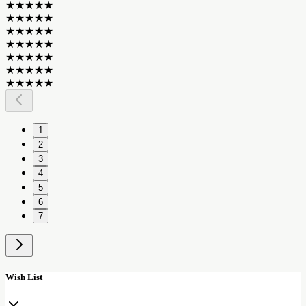
★
★
★
★
★
★
★
★
★
★
★
★
★
★
★
★
★
★
★
★
★
★
★
★
★
★
★
★
★
★
★
★
★
★
★
1
2
3
4
5
6
7
Wish List