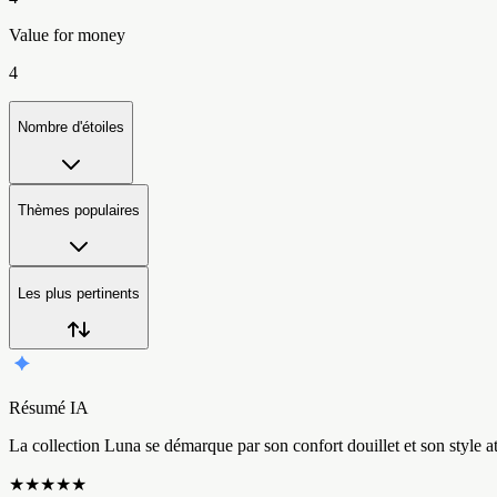
Value for money
4
Nombre d'étoiles
Thèmes populaires
Les plus pertinents
Résumé IA
L
a
c
o
l
l
e
c
t
i
o
n
L
u
n
a
s
e
d
é
m
a
r
q
u
e
p
a
r
s
o
n
c
o
n
f
o
r
t
d
o
u
i
l
l
e
t
e
t
s
o
n
s
t
y
l
e
a
★
★
★
★
★