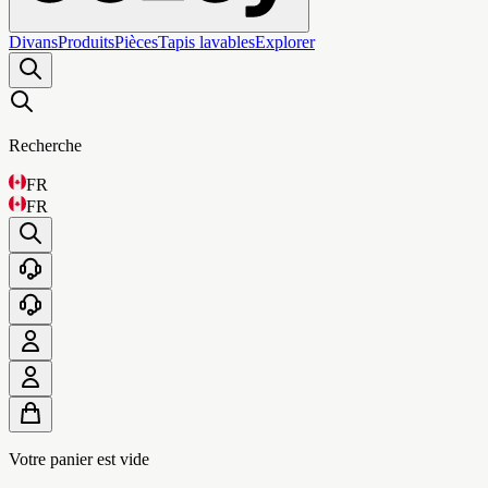
Divans
Produits
Pièces
Tapis lavables
Explorer
Recherche
FR
FR
Votre panier est vide