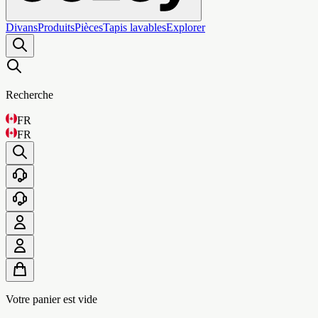
Divans
Produits
Pièces
Tapis lavables
Explorer
Recherche
FR
FR
Votre panier est vide