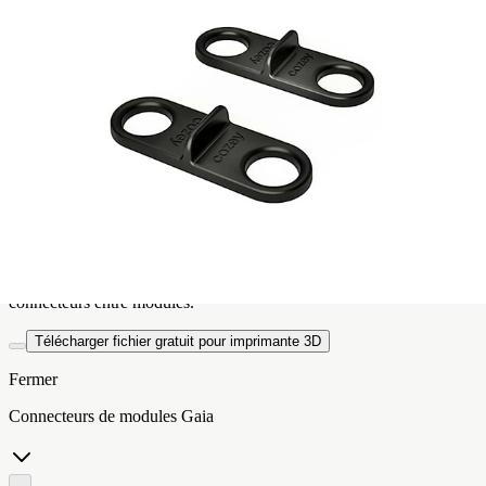
Combien de connecteurs?
2
4
6
8
10
12
Vous pouvez utiliser un connecteur entre deux modules. Pour une
connection encore plus sécurisée, vous pouvez utiliser jusqu’à deux
connecteurs entre modules.
Télécharger fichier gratuit pour imprimante 3D
Fermer
Connecteurs de modules Gaia