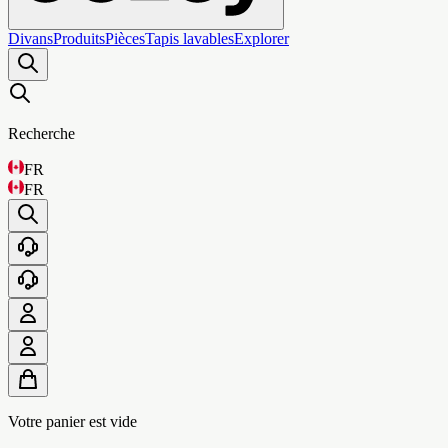
Divans
Produits
Pièces
Tapis lavables
Explorer
Recherche
FR
FR
Votre panier est vide