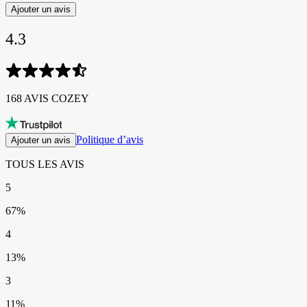
Ajouter un avis
4.3
168 AVIS COZEY​​​​‌ ‍ ​‍​‍‌‍ ‌ ​‍‌‍‍‌‌‍‌ ‌‍‍‌‌‍ ‍​‍​‍​ ‍‍​‍​‍‌ ​ ‌‍​‌‌‍ ‍‌‍‍‌‌ ‌​‌ ‍‌​‍ ‍‌‍‍‌‌‍ ​‍​‍​‍ ​​‍​‍‌‍‍​‌ ​‍‌‍‌‌‌‍‌‍​‍​‍​ ‍‍​‍​‍‌‍‍​‌ ‌​‌ ‌​‌ ​​‌ ​ ​ ‍‍​‍ ​‍ ‌‍ ​‌‍ ‌‍​ ‌‍​‌‌‍ ​‌‍‍​‌‍ ‌ ​ ‌ ‌​​ ‍‍​ ​ ​ ​​​ ​​​ ​​​‍ ‌ ​ ‌ ‌​‌ ‌‌‌‍‌​‌‍‍‌‌‍ ​‍ ‌‍‍‌‌‍ ‍‌ ‌​‌‍‌‌‌‍ ‍‌ ‌​​‍ ‌‍‌‌‌‍‌​‌‍‍‌‌ ‌​​‍ ‌‍ ‌‌‍ ‌‍‌​‌‍‌‌​ ‌‌ ​​‌ ​‍‌‍‌‌‌ ​ ‌‍‌‌‌‍ ‍‌ ‌​‌‍​‌‌ ‌​‌‍‍‌‌‍ ‌‍ ‍​ ‍ ‌‍‍‌‌‍‌​​ ‌‌‍​‌​ ​ ​ ‍‌​ ‌ ​ ​​‌‍‌‍​ ​​​ ​​​‍ ‌​ ​‌​ ‌‍​ ​‍‌‍​ ​‍ ‌​ ‌​​ ​‍​ ‌‍​ ‌​​‍ ‌​ ‍​​ ‌ ​ ‍‌‌‍​ ​‍ ‌​ ‌‍‌‍‌‌‌‍​‌‌‍​‌​ ‌ ​ ​‌​ ​​​ ‍​‌‍​‌‌‍‌‍‌‍‌‍​ ‍‌​ ‍ ‌ ‌​‌ ‍‌‌ ​​‌‍‌‌​ ‌‌ ​​‌‍‌​‌ ​​​ ‍ ‌ ​​‌‍​‌‌ ‌​‌‍‍​​ ‌‌ ‌‍‌‍​‌‌‍ ​‌ ‌‌‌‍‌‌‌​​‌‌‍‌​‌‍‌​‌‍‌‌‌‍‌​‌‌​ ‌‍‌‌‌‍​ ‌ ‌​‌‍‍‌‌‍ ‌‍ ‍‌ ​ ​‍‌‌​ ‌‌‌​​‍‌‌ ‌‍‍ ‌‍‌‌‌ ‍‌​‍‌‌​ ​ ‌​‌​​‍‌‌​ ​ ‌​‌​​‍‌‌​ ​‍​ ​‍‌‍​‌​ ‍​​ ‌‍​ ​​‌‍​‍‌‍‌​‌‍‌‌​ ‌ ​ ​‍​ ‌ ‌‍​ ​ ​​​‍‌‌​ ​‍​ ​‍​‍‌‌​ ‌‌‌​‌​​‍ ‍‌ ​‍‌‍‌‌‌ ‌‍‌‍‍‌‌‍‌‌‌ ‌ ‌‌​ ‌ ‌‌‌‍ ‌‌‍ ‌‌‍​‌‌ ​‍‌ ‍‌‌‌‌​‌‍‌‌‌‍ ‌‌ ​​‌‍ ​‌‍​‌‌ ‌​‌‍‌‌​‍ ‍‌ ​ ‌ ‌‌‌‍ ‌‌‍ ‌‌‍​‌‌ ​‍‌ ‍‌‌​‌​‌‍​‌‌ ‌​‌‍​‌​‍ ‍‌ ‌​‌‍ ‌ ‌​‌‍​‌‌‍ ​‌‌​‍‌‍​‌‌ ‌​‌‍‍‌‌‍ ‍‌‍‌ ‌‌‌​‌‍‌‌‌ ‍​‌ ‌​​ ‌‍​‍‌‍​‌‌ ​ ‌‍‌‌‌‌‌‌‌ ​‍‌‍ ​​ ‌‌‍‍​‌ ‌​‌ ‌​‌ ​​‌ ​ ​‍‌‌​ ​ ‌​​‌​‍‌‌​ ​‍‌​‌‍​‍‌‌​ ​‍‌​‌‍‌‍ ​‌‍ ‌‍​ ‌‍​‌‌‍ ​‌‍‍​‌‍ ‌ ​ ‌ ‌​​‍‌‌​ ​ ‌​​‌​ ​ ​ ​​​ ​​​ ​​​‍‌‌​ ​‍‌​‌‍‌ ​ ‌ ‌​‌ ‌‌‌‍‌​‌‍‍‌‌‍ ​‍‌‍‌‍‍‌‌‍‌​​ ‌‌‍​‌​ ​ ​ ‍‌​ ‌ ​ ​​‌‍‌‍​ ​​​ ​​​‍ ‌​ ​‌​ ‌‍​ ​‍‌‍​ ​‍ ‌​ ‌​​ ​‍​ ‌‍​ ‌​​‍ ‌​ ‍​​ ‌ ​ ‍‌‌‍​ ​‍ ‌​ ‌‍‌‍‌‌‌‍​‌‌‍​‌​ ‌ ​ ​‌​ ​​​ ‍​‌‍​‌‌‍‌‍‌‍‌‍​ ‍‌​‍‌‍‌ ‌​‌ ‍‌‌ ​​‌‍‌‌​ ‌‌ ​​‌‍‌​‌ ​​​‍‌‍‌ ​​‌‍​‌‌ ‌​‌‍‍​​ ‌‌ ‌‍‌‍​‌‌‍ ​‌ ‌‌‌‍‌‌‌​​‌‌‍‌​‌‍‌​‌‍‌‌‌‍‌​‌‌​ ‌‍‌‌‌‍​ ‌ ‌​‌‍‍‌‌‍ ‌‍ ‍‌ ​ ​‍‌‌​ ‌‌‌​​‍‌‌ ‌‍‍ ‌‍‌‌‌ ‍‌​‍‌‌​ ​ ‌​‌​​‍‌‌​ ​ ‌​‌​​‍‌‌​ ​‍​ ​‍‌‍​‌​ ‍​​ ‌‍​ ​​‌‍​‍‌‍‌​‌‍‌‌​ ‌ ​ ​‍​ ‌ ‌‍​ ​ ​​​‍‌‌​ ​‍​ ​‍​‍‌‌​ ‌‌‌​‌​​‍ ‍‌ ​‍‌‍‌‌‌ ‌‍‌‍‍‌‌‍‌‌‌ ‌ ‌‌​ ‌ ‌‌‌‍ ‌‌‍ ‌‌‍​‌‌ ​‍‌ ‍‌‌‌‌​‌‍‌‌‌‍ ‌‌ ​​‌‍ ​‌‍​‌‌ ‌​‌‍‌‌​‍ ‍‌ ​ ‌ ‌‌‌‍ ‌‌‍ ‌‌‍​‌‌ ​‍‌ ‍‌‌​‌​‌‍​‌‌ ‌​‌‍​‌​‍ ‍‌ ‌​‌‍ ‌ ‌​‌‍​‌‌‍ ​‌‌​‍‌‍​‌‌ ‌​‌‍‍‌‌‍ ‍‌‍‌ ‌‌‌​‌‍‌‌‌ ‍​‌ ‌​​‍‌‍‌ ​​‌‍‌‌‌ ​‍‌ ​ ‌ ​​‌‍‌‌‌‍​ ‌ ‌​‌‍‍‌‌ ‌‍‌‍‌‌​ ‌‌ ​​‌ ‌‌‌‍​‍‌‍ ​‌‍‍‌‌ ​ ‌‍‍​‌‍‌‌‌‍‌​​‍​‍‌ ‌
Politique d’avis
Ajouter un avis
TOUS LES AVIS​​​​‌ ‍ ​‍​‍‌‍ ‌ ​‍‌‍‍‌‌‍‌ ‌‍‍‌‌‍ ‍​‍​‍​ ‍‍​‍​‍‌ ​ ‌‍​‌‌‍ ‍‌‍‍‌‌ ‌​‌ ‍‌​‍ ‍‌‍‍‌‌‍ ​‍​‍​‍ ​​‍​‍‌‍‍​‌ ​‍‌‍‌‌‌‍‌‍​‍​‍​ ‍‍​‍​‍‌‍‍​‌ ‌​‌ ‌​‌ ​​‌ ​ ​ ‍‍​‍ ​‍ ‌‍ ​‌‍ ‌‍​ ‌‍​‌‌‍ ​‌‍‍​‌‍ ‌ ​ ‌ ‌​​ ‍‍​ ​ ​ ​​​ ​​​ ​​​‍ ‌ ​ ‌ ‌​‌ ‌‌‌‍‌​‌‍‍‌‌‍ ​‍ ‌‍‍‌‌‍ ‍‌ ‌​‌‍‌‌‌‍ ‍‌ ‌​​‍ ‌‍‌‌‌‍‌​‌‍‍‌‌ ‌​​‍ ‌‍ ‌‌‍ ‌‍‌​‌‍‌‌​ ‌‌ ​​‌ ​‍‌‍‌‌‌ ​ ‌‍‌‌‌‍ ‍‌ ‌​‌‍​‌‌ ‌​‌‍‍‌‌‍ ‌‍ ‍​ ‍ ‌‍‍‌‌‍‌​​ ‌‌‍​‌​ ​ ​ ‍‌​ ‌ ​ ​​‌‍‌‍​ ​​​ ​​​‍ ‌​ ​‌​ ‌‍​ ​‍‌‍​ ​‍ ‌​ ‌​​ ​‍​ ‌‍​ ‌​​‍ ‌​ ‍​​ ‌ ​ ‍‌‌‍​ ​‍ ‌​ ‌‍‌‍‌‌‌‍​‌‌‍​‌​ ‌ ​ ​‌​ ​​​ ‍​‌‍​‌‌‍‌‍‌‍‌‍​ ‍‌​ ‍ ‌ ‌​‌ ‍‌‌ ​​‌‍‌‌​ ‌‌ ​​‌‍‌​‌ ​​​ ‍ ‌ ​​‌‍​‌‌ ‌​‌‍‍​​ ‌‌ ‌‍‌‍​‌‌‍ ​‌ ‌‌‌‍‌‌‌​​‌‌‍‌​‌‍‌​‌‍‌‌‌‍‌​‌‌​ ‌‍‌‌‌‍​ ‌ ‌​‌‍‍‌‌‍ ‌‍ ‍‌ ​ ​‍‌‌​ ‌‌‌​​‍‌‌ ‌‍‍ ‌‍‌‌‌ ‍‌​‍‌‌​ ​ ‌​‌​​‍‌‌​ ​ ‌​‌​​‍‌‌​ ​‍​ ​‍‌‍​‌​ ‍​​ ‌‍​ ​​‌‍​‍‌‍‌​‌‍‌‌​ ‌ ​ ​‍​ ‌ ‌‍​ ​ ​​​‍‌‌​ ​‍​ ​‍​‍‌‌​ ‌‌‌​‌​​‍ ‍‌ ​‍‌‍‌‌‌ ‌‍‌‍‍‌‌‍‌‌‌ ‌ ‌‌​ ‌ ‌‌‌‍ ‌‌‍ ‌‌‍​‌‌ ​‍‌ ‍‌‌‌‌​‌‍‌‌‌‍ ‌‌ ​​‌‍ ​‌‍​‌‌ ‌​‌‍‌‌​‍ ‍‌‍​‍‌ ​‍‌‍‌‌‌‍​‌‌‍‍ ‌‍‌​‌‍ ‌ ‌ ‌‍ ‍‌​‌​‌‍​‌‌ ‌​‌‍​‌​‍ ‍‌ ‌​‌‍‍‌‌ ‌​‌‍ ​‌‍‌‌​ ‌‍​‍‌‍​‌‌ ​ ‌‍‌‌‌‌‌‌‌ ​‍‌‍ ​​ ‌‌‍‍​‌ ‌​‌ ‌​‌ ​​‌ ​ ​‍‌‌​ ​ ‌​​‌​‍‌‌​ ​‍‌​‌‍​‍‌‌​ ​‍‌​‌‍‌‍ ​‌‍ ‌‍​ ‌‍​‌‌‍ ​‌‍‍​‌‍ ‌ ​ ‌ ‌​​‍‌‌​ ​ ‌​​‌​ ​ ​ ​​​ ​​​ ​​​‍‌‌​ ​‍‌​‌‍‌ ​ ‌ ‌​‌ ‌‌‌‍‌​‌‍‍‌‌‍ ​‍‌‍‌‍‍‌‌‍‌​​ ‌‌‍​‌​ ​ ​ ‍‌​ ‌ ​ ​​‌‍‌‍​ ​​​ ​​​‍ ‌​ ​‌​ ‌‍​ ​‍‌‍​ ​‍ ‌​ ‌​​ ​‍​ ‌‍​ ‌​​‍ ‌​ ‍​​ ‌ ​ ‍‌‌‍​ ​‍ ‌​ ‌‍‌‍‌‌‌‍​‌‌‍​‌​ ‌ ​ ​‌​ ​​​ ‍​‌‍​‌‌‍‌‍‌‍‌‍​ ‍‌​‍‌‍‌ ‌​‌ ‍‌‌ ​​‌‍‌‌​ ‌‌ ​​‌‍‌​‌ ​​​‍‌‍‌ ​​‌‍​‌‌ ‌​‌‍‍​​ ‌‌ ‌‍‌‍​‌‌‍ ​‌ ‌‌‌‍‌‌‌​​‌‌‍‌​‌‍‌​‌‍‌‌‌‍‌​‌‌​ ‌‍‌‌‌‍​ ‌ ‌​‌‍‍‌‌‍ ‌‍ ‍‌ ​ ​‍‌‌​ ‌‌‌​​‍‌‌ ‌‍‍ ‌‍‌‌‌ ‍‌​‍‌‌​ ​ ‌​‌​​‍‌‌​ ​ ‌​‌​​‍‌‌​ ​‍​ ​‍‌‍​‌​ ‍​​ ‌‍​ ​​‌‍​‍‌‍‌​‌‍‌‌​ ‌ ​ ​‍​ ‌ ‌‍​ ​ ​​​‍‌‌​ ​‍​ ​‍​‍‌‌​ ‌‌‌​‌​​‍ ‍‌ ​‍‌‍‌‌‌ ‌‍‌‍‍‌‌‍‌‌‌ ‌ ‌‌​ ‌ ‌‌‌‍ ‌‌‍ ‌‌‍​‌‌ ​‍‌ ‍‌‌‌‌​‌‍‌‌‌‍ ‌‌ ​​‌‍ ​‌‍​‌‌ ‌​‌‍‌‌​‍ ‍‌‍​‍‌ ​‍‌‍‌‌‌‍​‌‌‍‍ ‌‍‌​‌‍ ‌ ‌ ‌‍ ‍‌​‌​‌‍​‌‌ ‌​‌‍​‌​‍ ‍‌ ‌​‌‍‍‌‌ ‌​‌‍ ​‌‍‌‌​‍‌‍‌ ​​‌‍‌‌‌ ​‍‌ ​ ‌ ​​‌‍‌‌‌‍​ ‌ ‌​‌‍‍‌‌ ‌‍‌‍‌‌​ ‌‌ ​​‌ ‌‌‌‍​‍‌‍ ​‌‍‍‌‌ ​ ‌‍‍​‌‍‌‌‌‍‌​​‍​‍‌ ‌
5
67
%
4
13
%
3
11
%