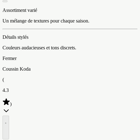
Assortiment varié
Un mélange de textures pour chaque saison.
Détails stylés
Couleurs audacieuses et tons discrets.
Fermer
Coussin Koda
(
4.3
)
•