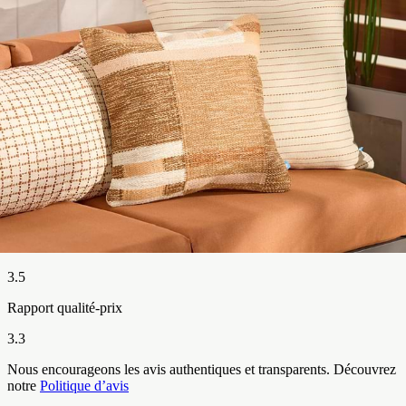
3
11
%
2
1
%
1
8
%
Détails
Qualité
3.5
Rapport qualité-prix
3.3
Nous encourageons les avis authentiques et transparents. Découvrez
notre
Politique d’avis