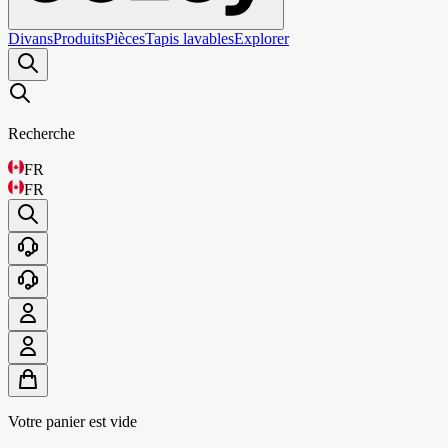
Divans
Produits
Pièces
Tapis lavables
Explorer
Recherche
FR
FR
Votre panier est vide