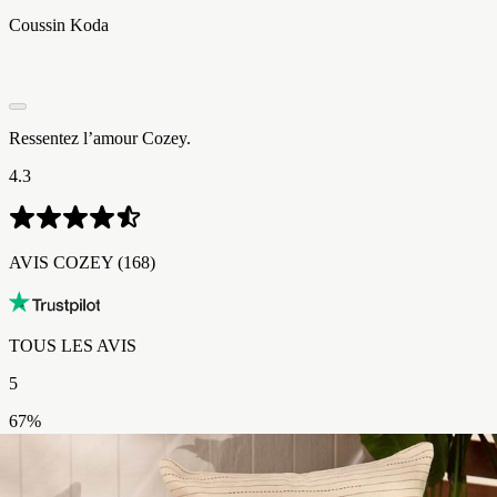
Coussin Koda
Ressentez l’amour Cozey.
4.3
AVIS COZEY​​​​‌ ‍ ​‍​‍‌‍ ‌ ​‍‌‍‍‌‌‍‌ ‌‍‍‌‌‍ ‍​‍​‍​ ‍‍​‍​‍‌ ​ ‌‍​‌‌‍ ‍‌‍‍‌‌ ‌​‌ ‍‌​‍ ‍‌‍‍‌‌‍ ​‍​‍​‍ ​​‍​‍‌‍‍​‌ ​‍‌‍‌‌‌‍‌‍​‍​‍​ ‍‍​‍​‍‌‍‍​‌ ‌​‌ ‌​‌ ​​‌ ​ ​ ‍‍​‍ ​‍ ‌‍ ​‌‍ ‌‍​ ‌‍​‌‌‍ ​‌‍‍​‌‍ ‌ ​ ‌ ‌​​ ‍‍​ ​ ​ ​​​ ​​​ ​​​‍ ‌ ​ ‌ ‌​‌ ‌‌‌‍‌​‌‍‍‌‌‍ ​‍ ‌‍‍‌‌‍ ‍‌ ‌​‌‍‌‌‌‍ ‍‌ ‌​​‍ ‌‍‌‌‌‍‌​‌‍‍‌‌ ‌​​‍ ‌‍ ‌‌‍ ‌‍‌​‌‍‌‌​ ‌‌ ​​‌ ​‍‌‍‌‌‌ ​ ‌‍‌‌‌‍ ‍‌ ‌​‌‍​‌‌ ‌​‌‍‍‌‌‍ ‌‍ ‍​ ‍ ‌‍‍‌‌‍‌​​ ‌‌‍​‌​ ​ ​ ‍‌​ ‌ ​ ​​‌‍‌‍​ ​​​ ​​​‍ ‌​ ​‌​ ‌‍​ ​‍‌‍​ ​‍ ‌​ ‌​​ ​‍​ ‌‍​ ‌​​‍ ‌​ ‍​​ ‌ ​ ‍‌‌‍​ ​‍ ‌​ ‌‍‌‍‌‌‌‍​‌‌‍​‌​ ‌ ​ ​‌​ ​​​ ‍​‌‍​‌‌‍‌‍‌‍‌‍​ ‍‌​ ‍ ‌ ‌​‌ ‍‌‌ ​​‌‍‌‌​ ‌‌ ​​‌‍‌​‌ ​​​ ‍ ‌ ​​‌‍​‌‌ ‌​‌‍‍​​ ‌‌ ‌‍‌‍​‌‌‍ ​‌ ‌‌‌‍‌‌‌​​‌‌‍‌​‌‍‌​‌‍‌‌‌‍‌​‌‌​ ‌‍‌‌‌‍​ ‌ ‌​‌‍‍‌‌‍ ‌‍ ‍‌ ​ ​‍‌‌​ ‌‌‌​​‍‌‌ ‌‍‍ ‌‍‌‌‌ ‍‌​‍‌‌​ ​ ‌​‌​​‍‌‌​ ​ ‌​‌​​‍‌‌​ ​‍​ ​‍‌‍​‌​ ‍​​ ‌‍​ ​​‌‍​‍‌‍‌​‌‍‌‌​ ‌ ​ ​‍​ ‌ ‌‍​ ​ ​​​‍‌‌​ ​‍​ ​‍​‍‌‌​ ‌‌‌​‌​​‍ ‍‌ ​‍‌‍‌‌‌ ‌‍‌‍‍‌‌‍‌‌‌ ‌ ‌‌​ ‌ ‌‌‌‍ ‌‌‍ ‌‌‍​‌‌ ​‍‌ ‍‌‌‌‌​‌‍‌‌‌‍ ‌‌ ​​‌‍ ​‌‍​‌‌ ‌​‌‍‌‌​‍ ‍‌ ​ ‌ ‌‌‌‍ ‌‌‍ ‌‌‍​‌‌ ​‍‌ ‍‌‌​‌​‌‍​‌‌ ‌​‌‍​‌​‍ ‍‌ ‌​‌‍ ‌ ‌​‌‍​‌‌‍ ​‌‌​‍‌‍​‌‌ ‌​‌‍‍‌‌‍ ‍‌‍‌ ‌‌‌​‌‍‌‌‌ ‍​‌ ‌​​ ‌‍​‍‌‍​‌‌ ​ ‌‍‌‌‌‌‌‌‌ ​‍‌‍ ​​ ‌‌‍‍​‌ ‌​‌ ‌​‌ ​​‌ ​ ​‍‌‌​ ​ ‌​​‌​‍‌‌​ ​‍‌​‌‍​‍‌‌​ ​‍‌​‌‍‌‍ ​‌‍ ‌‍​ ‌‍​‌‌‍ ​‌‍‍​‌‍ ‌ ​ ‌ ‌​​‍‌‌​ ​ ‌​​‌​ ​ ​ ​​​ ​​​ ​​​‍‌‌​ ​‍‌​‌‍‌ ​ ‌ ‌​‌ ‌‌‌‍‌​‌‍‍‌‌‍ ​‍‌‍‌‍‍‌‌‍‌​​ ‌‌‍​‌​ ​ ​ ‍‌​ ‌ ​ ​​‌‍‌‍​ ​​​ ​​​‍ ‌​ ​‌​ ‌‍​ ​‍‌‍​ ​‍ ‌​ ‌​​ ​‍​ ‌‍​ ‌​​‍ ‌​ ‍​​ ‌ ​ ‍‌‌‍​ ​‍ ‌​ ‌‍‌‍‌‌‌‍​‌‌‍​‌​ ‌ ​ ​‌​ ​​​ ‍​‌‍​‌‌‍‌‍‌‍‌‍​ ‍‌​‍‌‍‌ ‌​‌ ‍‌‌ ​​‌‍‌‌​ ‌‌ ​​‌‍‌​‌ ​​​‍‌‍‌ ​​‌‍​‌‌ ‌​‌‍‍​​ ‌‌ ‌‍‌‍​‌‌‍ ​‌ ‌‌‌‍‌‌‌​​‌‌‍‌​‌‍‌​‌‍‌‌‌‍‌​‌‌​ ‌‍‌‌‌‍​ ‌ ‌​‌‍‍‌‌‍ ‌‍ ‍‌ ​ ​‍‌‌​ ‌‌‌​​‍‌‌ ‌‍‍ ‌‍‌‌‌ ‍‌​‍‌‌​ ​ ‌​‌​​‍‌‌​ ​ ‌​‌​​‍‌‌​ ​‍​ ​‍‌‍​‌​ ‍​​ ‌‍​ ​​‌‍​‍‌‍‌​‌‍‌‌​ ‌ ​ ​‍​ ‌ ‌‍​ ​ ​​​‍‌‌​ ​‍​ ​‍​‍‌‌​ ‌‌‌​‌​​‍ ‍‌ ​‍‌‍‌‌‌ ‌‍‌‍‍‌‌‍‌‌‌ ‌ ‌‌​ ‌ ‌‌‌‍ ‌‌‍ ‌‌‍​‌‌ ​‍‌ ‍‌‌‌‌​‌‍‌‌‌‍ ‌‌ ​​‌‍ ​‌‍​‌‌ ‌​‌‍‌‌​‍ ‍‌ ​ ‌ ‌‌‌‍ ‌‌‍ ‌‌‍​‌‌ ​‍‌ ‍‌‌​‌​‌‍​‌‌ ‌​‌‍​‌​‍ ‍‌ ‌​‌‍ ‌ ‌​‌‍​‌‌‍ ​‌‌​‍‌‍​‌‌ ‌​‌‍‍‌‌‍ ‍‌‍‌ ‌‌‌​‌‍‌‌‌ ‍​‌ ‌​​‍‌‍‌ ​​‌‍‌‌‌ ​‍‌ ​ ‌ ​​‌‍‌‌‌‍​ ‌ ‌​‌‍‍‌‌ ‌‍‌‍‌‌​ ‌‌ ​​‌ ‌‌‌‍​‍‌‍ ​‌‍‍‌‌ ​ ‌‍‍​‌‍‌‌‌‍‌​​‍​‍‌ ‌ (168)
TOUS LES AVIS​​​​‌ ‍ ​‍​‍‌‍ ‌ ​‍‌‍‍‌‌‍‌ ‌‍‍‌‌‍ ‍​‍​‍​ ‍‍​‍​‍‌ ​ ‌‍​‌‌‍ ‍‌‍‍‌‌ ‌​‌ ‍‌​‍ ‍‌‍‍‌‌‍ ​‍​‍​‍ ​​‍​‍‌‍‍​‌ ​‍‌‍‌‌‌‍‌‍​‍​‍​ ‍‍​‍​‍‌‍‍​‌ ‌​‌ ‌​‌ ​​‌ ​ ​ ‍‍​‍ ​‍ ‌‍ ​‌‍ ‌‍​ ‌‍​‌‌‍ ​‌‍‍​‌‍ ‌ ​ ‌ ‌​​ ‍‍​ ​ ​ ​​​ ​​​ ​​​‍ ‌ ​ ‌ ‌​‌ ‌‌‌‍‌​‌‍‍‌‌‍ ​‍ ‌‍‍‌‌‍ ‍‌ ‌​‌‍‌‌‌‍ ‍‌ ‌​​‍ ‌‍‌‌‌‍‌​‌‍‍‌‌ ‌​​‍ ‌‍ ‌‌‍ ‌‍‌​‌‍‌‌​ ‌‌ ​​‌ ​‍‌‍‌‌‌ ​ ‌‍‌‌‌‍ ‍‌ ‌​‌‍​‌‌ ‌​‌‍‍‌‌‍ ‌‍ ‍​ ‍ ‌‍‍‌‌‍‌​​ ‌‌‍​‌​ ​ ​ ‍‌​ ‌ ​ ​​‌‍‌‍​ ​​​ ​​​‍ ‌​ ​‌​ ‌‍​ ​‍‌‍​ ​‍ ‌​ ‌​​ ​‍​ ‌‍​ ‌​​‍ ‌​ ‍​​ ‌ ​ ‍‌‌‍​ ​‍ ‌​ ‌‍‌‍‌‌‌‍​‌‌‍​‌​ ‌ ​ ​‌​ ​​​ ‍​‌‍​‌‌‍‌‍‌‍‌‍​ ‍‌​ ‍ ‌ ‌​‌ ‍‌‌ ​​‌‍‌‌​ ‌‌ ​​‌‍‌​‌ ​​​ ‍ ‌ ​​‌‍​‌‌ ‌​‌‍‍​​ ‌‌ ‌‍‌‍​‌‌‍ ​‌ ‌‌‌‍‌‌‌​​‌‌‍‌​‌‍‌​‌‍‌‌‌‍‌​‌‌​ ‌‍‌‌‌‍​ ‌ ‌​‌‍‍‌‌‍ ‌‍ ‍‌ ​ ​‍‌‌​ ‌‌‌​​‍‌‌ ‌‍‍ ‌‍‌‌‌ ‍‌​‍‌‌​ ​ ‌​‌​​‍‌‌​ ​ ‌​‌​​‍‌‌​ ​‍​ ​‍‌‍​‌​ ‍​​ ‌‍​ ​​‌‍​‍‌‍‌​‌‍‌‌​ ‌ ​ ​‍​ ‌ ‌‍​ ​ ​​​‍‌‌​ ​‍​ ​‍​‍‌‌​ ‌‌‌​‌​​‍ ‍‌ ​‍‌‍‌‌‌ ‌‍‌‍‍‌‌‍‌‌‌ ‌ ‌‌​ ‌ ‌‌‌‍ ‌‌‍ ‌‌‍​‌‌ ​‍‌ ‍‌‌‌‌​‌‍‌‌‌‍ ‌‌ ​​‌‍ ​‌‍​‌‌ ‌​‌‍‌‌​‍ ‍‌‍​‍‌ ​‍‌‍‌‌‌‍​‌‌‍‍ ‌‍‌​‌‍ ‌ ‌ ‌‍ ‍‌​‌​‌‍​‌‌ ‌​‌‍​‌​‍ ‍‌ ‌​‌‍‍‌‌ ‌​‌‍ ​‌‍‌‌​ ‌‍​‍‌‍​‌‌ ​ ‌‍‌‌‌‌‌‌‌ ​‍‌‍ ​​ ‌‌‍‍​‌ ‌​‌ ‌​‌ ​​‌ ​ ​‍‌‌​ ​ ‌​​‌​‍‌‌​ ​‍‌​‌‍​‍‌‌​ ​‍‌​‌‍‌‍ ​‌‍ ‌‍​ ‌‍​‌‌‍ ​‌‍‍​‌‍ ‌ ​ ‌ ‌​​‍‌‌​ ​ ‌​​‌​ ​ ​ ​​​ ​​​ ​​​‍‌‌​ ​‍‌​‌‍‌ ​ ‌ ‌​‌ ‌‌‌‍‌​‌‍‍‌‌‍ ​‍‌‍‌‍‍‌‌‍‌​​ ‌‌‍​‌​ ​ ​ ‍‌​ ‌ ​ ​​‌‍‌‍​ ​​​ ​​​‍ ‌​ ​‌​ ‌‍​ ​‍‌‍​ ​‍ ‌​ ‌​​ ​‍​ ‌‍​ ‌​​‍ ‌​ ‍​​ ‌ ​ ‍‌‌‍​ ​‍ ‌​ ‌‍‌‍‌‌‌‍​‌‌‍​‌​ ‌ ​ ​‌​ ​​​ ‍​‌‍​‌‌‍‌‍‌‍‌‍​ ‍‌​‍‌‍‌ ‌​‌ ‍‌‌ ​​‌‍‌‌​ ‌‌ ​​‌‍‌​‌ ​​​‍‌‍‌ ​​‌‍​‌‌ ‌​‌‍‍​​ ‌‌ ‌‍‌‍​‌‌‍ ​‌ ‌‌‌‍‌‌‌​​‌‌‍‌​‌‍‌​‌‍‌‌‌‍‌​‌‌​ ‌‍‌‌‌‍​ ‌ ‌​‌‍‍‌‌‍ ‌‍ ‍‌ ​ ​‍‌‌​ ‌‌‌​​‍‌‌ ‌‍‍ ‌‍‌‌‌ ‍‌​‍‌‌​ ​ ‌​‌​​‍‌‌​ ​ ‌​‌​​‍‌‌​ ​‍​ ​‍‌‍​‌​ ‍​​ ‌‍​ ​​‌‍​‍‌‍‌​‌‍‌‌​ ‌ ​ ​‍​ ‌ ‌‍​ ​ ​​​‍‌‌​ ​‍​ ​‍​‍‌‌​ ‌‌‌​‌​​‍ ‍‌ ​‍‌‍‌‌‌ ‌‍‌‍‍‌‌‍‌‌‌ ‌ ‌‌​ ‌ ‌‌‌‍ ‌‌‍ ‌‌‍​‌‌ ​‍‌ ‍‌‌‌‌​‌‍‌‌‌‍ ‌‌ ​​‌‍ ​‌‍​‌‌ ‌​‌‍‌‌​‍ ‍‌‍​‍‌ ​‍‌‍‌‌‌‍​‌‌‍‍ ‌‍‌​‌‍ ‌ ‌ ‌‍ ‍‌​‌​‌‍​‌‌ ‌​‌‍​‌​‍ ‍‌ ‌​‌‍‍‌‌ ‌​‌‍ ​‌‍‌‌​‍‌‍‌ ​​‌‍‌‌‌ ​‍‌ ​ ‌ ​​‌‍‌‌‌‍​ ‌ ‌​‌‍‍‌‌ ‌‍‌‍‌‌​ ‌‌ ​​‌ ‌‌‌‍​‍‌‍ ​‌‍‍‌‌ ​ ‌‍‍​‌‍‌‌‌‍‌​​‍​‍‌ ‌
5
67
%
4
13
%