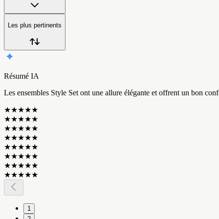
Les plus pertinents
Résumé IA
L
e
s
e
n
s
e
m
b
l
e
s
S
t
y
l
e
S
e
t
o
n
t
u
n
e
a
l
l
u
r
e
é
l
é
g
a
n
t
e
e
t
o
f
f
r
e
n
t
u
n
b
o
n
c
o
n
f
★
★
★
★
★
★
★
★
★
★
★
★
★
★
★
★
★
★
★
★
★
★
★
★
★
★
★
★
★
★
★
★
★
★
★
★
★
★
★
★
1
2