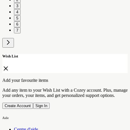
3
4
5
6
7
Wish List
Add your favourite items
Add any item to your Wish List with a Cozey account. Plus, manage
your orders, your items, and get personalized support options.
Create Account
Sign In
Aide
Centre d'aide