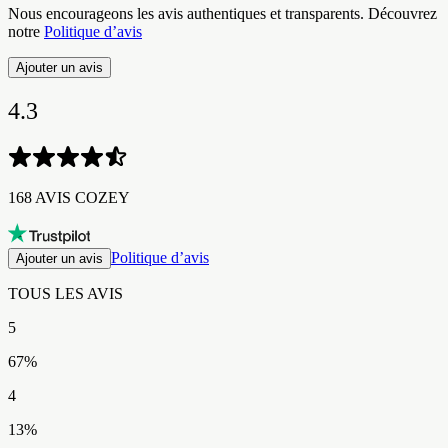
Nous encourageons les avis authentiques et transparents. Découvrez
notre
Politique d’avis
Ajouter un avis
4.3
168 AVIS COZEY​​​​‌ ‍ ​‍​‍‌‍ ‌ ​‍‌‍‍‌‌‍‌ ‌‍‍‌‌‍ ‍​‍​‍​ ‍‍​‍​‍‌ ​ ‌‍​‌‌‍ ‍‌‍‍‌‌ ‌​‌ ‍‌​‍ ‍‌‍‍‌‌‍ ​‍​‍​‍ ​​‍​‍‌‍‍​‌ ​‍‌‍‌‌‌‍‌‍​‍​‍​ ‍‍​‍​‍‌‍‍​‌ ‌​‌ ‌​‌ ​​‌ ​ ​ ‍‍​‍ ​‍ ‌‍ ​‌‍ ‌‍​ ‌‍​‌‌‍ ​‌‍‍​‌‍ ‌ ​ ‌ ‌​​ ‍‍​ ​ ​ ​​​ ​​​ ​​​‍ ‌ ​ ‌ ‌​‌ ‌‌‌‍‌​‌‍‍‌‌‍ ​‍ ‌‍‍‌‌‍ ‍‌ ‌​‌‍‌‌‌‍ ‍‌ ‌​​‍ ‌‍‌‌‌‍‌​‌‍‍‌‌ ‌​​‍ ‌‍ ‌‌‍ ‌‍‌​‌‍‌‌​ ‌‌ ​​‌ ​‍‌‍‌‌‌ ​ ‌‍‌‌‌‍ ‍‌ ‌​‌‍​‌‌ ‌​‌‍‍‌‌‍ ‌‍ ‍​ ‍ ‌‍‍‌‌‍‌​​ ‌​ ‍​​ ‌ ‌‍​‌​ ‌‌​ ‌‍​ ‌‌‌‍​‌​ ‌‌​‍ ‌​ ‌ ‌‍‌‌‌‍​‍​ ‌‍​‍ ‌​ ‌​‌‍​‌​ ‌ ​ ‌‍​‍ ‌‌‍​‍​ ‌‍‌‍​‍‌‍‌​​‍ ‌‌‍‌‌‌‍‌‌​ ‌​​ ​‌‌‍‌‍​ ‌ ​ ​ ‌‍​ ​ ​‍‌‍‌​​ ‌​​ ​‍​ ‍ ‌ ‌​‌ ‍‌‌ ​​‌‍‌‌​ ‌‌ ​​‌‍‌​‌ ​​​ ‍ ‌ ​​‌‍​‌‌ ‌​‌‍‍​​ ‌‌ ‌‍‌‍​‌‌‍ ​‌ ‌‌‌‍‌‌‌​​‌‌‍‌​‌‍‌​‌‍‌‌‌‍‌​‌‌​ ‌‍‌‌‌‍​ ‌ ‌​‌‍‍‌‌‍ ‌‍ ‍‌ ​ ​‍‌‌​ ‌‌‌​​‍‌‌ ‌‍‍ ‌‍‌‌‌ ‍‌​‍‌‌​ ​ ‌​‌​​‍‌‌​ ​ ‌​‌​​‍‌‌​ ​‍​ ​‍‌‍​‍​ ‍‌‌‍​ ​ ​‌​ ‍‌​ ​ ​ ​ ​ ‍‌​ ​ ​ ​​​ ‌​‌‍​‌​‍‌‌​ ​‍​ ​‍​‍‌‌​ ‌‌‌​‌​​‍ ‍‌ ​‍‌‍‌‌‌ ‌‍‌‍‍‌‌‍‌‌‌ ‌ ‌‌​ ‌ ‌‌‌‍ ‌‌‍ ‌‌‍​‌‌ ​‍‌ ‍‌‌‌‌​‌‍‌‌‌‍ ‌‌ ​​‌‍ ​‌‍​‌‌ ‌​‌‍‌‌​‍ ‍‌ ​ ‌ ‌‌‌‍ ‌‌‍ ‌‌‍​‌‌ ​‍‌ ‍‌‌​‌​‌‍​‌‌ ‌​‌‍​‌​‍ ‍‌ ‌​‌‍ ‌ ‌​‌‍​‌‌‍ ​‌‌​‍‌‍​‌‌ ‌​‌‍‍‌‌‍ ‍‌‍‌ ‌‌‌​‌‍‌‌‌ ‍​‌ ‌​​ ‌‍​‍‌‍​‌‌ ​ ‌‍‌‌‌‌‌‌‌ ​‍‌‍ ​​ ‌‌‍‍​‌ ‌​‌ ‌​‌ ​​‌ ​ ​‍‌‌​ ​ ‌​​‌​‍‌‌​ ​‍‌​‌‍​‍‌‌​ ​‍‌​‌‍‌‍ ​‌‍ ‌‍​ ‌‍​‌‌‍ ​‌‍‍​‌‍ ‌ ​ ‌ ‌​​‍‌‌​ ​ ‌​​‌​ ​ ​ ​​​ ​​​ ​​​‍‌‌​ ​‍‌​‌‍‌ ​ ‌ ‌​‌ ‌‌‌‍‌​‌‍‍‌‌‍ ​‍‌‍‌‍‍‌‌‍‌​​ ‌​ ‍​​ ‌ ‌‍​‌​ ‌‌​ ‌‍​ ‌‌‌‍​‌​ ‌‌​‍ ‌​ ‌ ‌‍‌‌‌‍​‍​ ‌‍​‍ ‌​ ‌​‌‍​‌​ ‌ ​ ‌‍​‍ ‌‌‍​‍​ ‌‍‌‍​‍‌‍‌​​‍ ‌‌‍‌‌‌‍‌‌​ ‌​​ ​‌‌‍‌‍​ ‌ ​ ​ ‌‍​ ​ ​‍‌‍‌​​ ‌​​ ​‍​‍‌‍‌ ‌​‌ ‍‌‌ ​​‌‍‌‌​ ‌‌ ​​‌‍‌​‌ ​​​‍‌‍‌ ​​‌‍​‌‌ ‌​‌‍‍​​ ‌‌ ‌‍‌‍​‌‌‍ ​‌ ‌‌‌‍‌‌‌​​‌‌‍‌​‌‍‌​‌‍‌‌‌‍‌​‌‌​ ‌‍‌‌‌‍​ ‌ ‌​‌‍‍‌‌‍ ‌‍ ‍‌ ​ ​‍‌‌​ ‌‌‌​​‍‌‌ ‌‍‍ ‌‍‌‌‌ ‍‌​‍‌‌​ ​ ‌​‌​​‍‌‌​ ​ ‌​‌​​‍‌‌​ ​‍​ ​‍‌‍​‍​ ‍‌‌‍​ ​ ​‌​ ‍‌​ ​ ​ ​ ​ ‍‌​ ​ ​ ​​​ ‌​‌‍​‌​‍‌‌​ ​‍​ ​‍​‍‌‌​ ‌‌‌​‌​​‍ ‍‌ ​‍‌‍‌‌‌ ‌‍‌‍‍‌‌‍‌‌‌ ‌ ‌‌​ ‌ ‌‌‌‍ ‌‌‍ ‌‌‍​‌‌ ​‍‌ ‍‌‌‌‌​‌‍‌‌‌‍ ‌‌ ​​‌‍ ​‌‍​‌‌ ‌​‌‍‌‌​‍ ‍‌ ​ ‌ ‌‌‌‍ ‌‌‍ ‌‌‍​‌‌ ​‍‌ ‍‌‌​‌​‌‍​‌‌ ‌​‌‍​‌​‍ ‍‌ ‌​‌‍ ‌ ‌​‌‍​‌‌‍ ​‌‌​‍‌‍​‌‌ ‌​‌‍‍‌‌‍ ‍‌‍‌ ‌‌‌​‌‍‌‌‌ ‍​‌ ‌​​‍‌‍‌ ​​‌‍‌‌‌ ​‍‌ ​ ‌ ​​‌‍‌‌‌‍​ ‌ ‌​‌‍‍‌‌ ‌‍‌‍‌‌​ ‌‌ ​​‌ ‌‌‌‍​‍‌‍ ​‌‍‍‌‌ ​ ‌‍‍​‌‍‌‌‌‍‌​​‍​‍‌ ‌
Politique d’avis
Ajouter un avis
TOUS LES AVIS​​​​‌ ‍ ​‍​‍‌‍ ‌ ​‍‌‍‍‌‌‍‌ ‌‍‍‌‌‍ ‍​‍​‍​ ‍‍​‍​‍‌ ​ ‌‍​‌‌‍ ‍‌‍‍‌‌ ‌​‌ ‍‌​‍ ‍‌‍‍‌‌‍ ​‍​‍​‍ ​​‍​‍‌‍‍​‌ ​‍‌‍‌‌‌‍‌‍​‍​‍​ ‍‍​‍​‍‌‍‍​‌ ‌​‌ ‌​‌ ​​‌ ​ ​ ‍‍​‍ ​‍ ‌‍ ​‌‍ ‌‍​ ‌‍​‌‌‍ ​‌‍‍​‌‍ ‌ ​ ‌ ‌​​ ‍‍​ ​ ​ ​​​ ​​​ ​​​‍ ‌ ​ ‌ ‌​‌ ‌‌‌‍‌​‌‍‍‌‌‍ ​‍ ‌‍‍‌‌‍ ‍‌ ‌​‌‍‌‌‌‍ ‍‌ ‌​​‍ ‌‍‌‌‌‍‌​‌‍‍‌‌ ‌​​‍ ‌‍ ‌‌‍ ‌‍‌​‌‍‌‌​ ‌‌ ​​‌ ​‍‌‍‌‌‌ ​ ‌‍‌‌‌‍ ‍‌ ‌​‌‍​‌‌ ‌​‌‍‍‌‌‍ ‌‍ ‍​ ‍ ‌‍‍‌‌‍‌​​ ‌​ ‍​​ ‌ ‌‍​‌​ ‌‌​ ‌‍​ ‌‌‌‍​‌​ ‌‌​‍ ‌​ ‌ ‌‍‌‌‌‍​‍​ ‌‍​‍ ‌​ ‌​‌‍​‌​ ‌ ​ ‌‍​‍ ‌‌‍​‍​ ‌‍‌‍​‍‌‍‌​​‍ ‌‌‍‌‌‌‍‌‌​ ‌​​ ​‌‌‍‌‍​ ‌ ​ ​ ‌‍​ ​ ​‍‌‍‌​​ ‌​​ ​‍​ ‍ ‌ ‌​‌ ‍‌‌ ​​‌‍‌‌​ ‌‌ ​​‌‍‌​‌ ​​​ ‍ ‌ ​​‌‍​‌‌ ‌​‌‍‍​​ ‌‌ ‌‍‌‍​‌‌‍ ​‌ ‌‌‌‍‌‌‌​​‌‌‍‌​‌‍‌​‌‍‌‌‌‍‌​‌‌​ ‌‍‌‌‌‍​ ‌ ‌​‌‍‍‌‌‍ ‌‍ ‍‌ ​ ​‍‌‌​ ‌‌‌​​‍‌‌ ‌‍‍ ‌‍‌‌‌ ‍‌​‍‌‌​ ​ ‌​‌​​‍‌‌​ ​ ‌​‌​​‍‌‌​ ​‍​ ​‍‌‍​‍​ ‍‌‌‍​ ​ ​‌​ ‍‌​ ​ ​ ​ ​ ‍‌​ ​ ​ ​​​ ‌​‌‍​‌​‍‌‌​ ​‍​ ​‍​‍‌‌​ ‌‌‌​‌​​‍ ‍‌ ​‍‌‍‌‌‌ ‌‍‌‍‍‌‌‍‌‌‌ ‌ ‌‌​ ‌ ‌‌‌‍ ‌‌‍ ‌‌‍​‌‌ ​‍‌ ‍‌‌‌‌​‌‍‌‌‌‍ ‌‌ ​​‌‍ ​‌‍​‌‌ ‌​‌‍‌‌​‍ ‍‌‍​‍‌ ​‍‌‍‌‌‌‍​‌‌‍‍ ‌‍‌​‌‍ ‌ ‌ ‌‍ ‍‌​‌​‌‍​‌‌ ‌​‌‍​‌​‍ ‍‌ ‌​‌‍‍‌‌ ‌​‌‍ ​‌‍‌‌​ ‌‍​‍‌‍​‌‌ ​ ‌‍‌‌‌‌‌‌‌ ​‍‌‍ ​​ ‌‌‍‍​‌ ‌​‌ ‌​‌ ​​‌ ​ ​‍‌‌​ ​ ‌​​‌​‍‌‌​ ​‍‌​‌‍​‍‌‌​ ​‍‌​‌‍‌‍ ​‌‍ ‌‍​ ‌‍​‌‌‍ ​‌‍‍​‌‍ ‌ ​ ‌ ‌​​‍‌‌​ ​ ‌​​‌​ ​ ​ ​​​ ​​​ ​​​‍‌‌​ ​‍‌​‌‍‌ ​ ‌ ‌​‌ ‌‌‌‍‌​‌‍‍‌‌‍ ​‍‌‍‌‍‍‌‌‍‌​​ ‌​ ‍​​ ‌ ‌‍​‌​ ‌‌​ ‌‍​ ‌‌‌‍​‌​ ‌‌​‍ ‌​ ‌ ‌‍‌‌‌‍​‍​ ‌‍​‍ ‌​ ‌​‌‍​‌​ ‌ ​ ‌‍​‍ ‌‌‍​‍​ ‌‍‌‍​‍‌‍‌​​‍ ‌‌‍‌‌‌‍‌‌​ ‌​​ ​‌‌‍‌‍​ ‌ ​ ​ ‌‍​ ​ ​‍‌‍‌​​ ‌​​ ​‍​‍‌‍‌ ‌​‌ ‍‌‌ ​​‌‍‌‌​ ‌‌ ​​‌‍‌​‌ ​​​‍‌‍‌ ​​‌‍​‌‌ ‌​‌‍‍​​ ‌‌ ‌‍‌‍​‌‌‍ ​‌ ‌‌‌‍‌‌‌​​‌‌‍‌​‌‍‌​‌‍‌‌‌‍‌​‌‌​ ‌‍‌‌‌‍​ ‌ ‌​‌‍‍‌‌‍ ‌‍ ‍‌ ​ ​‍‌‌​ ‌‌‌​​‍‌‌ ‌‍‍ ‌‍‌‌‌ ‍‌​‍‌‌​ ​ ‌​‌​​‍‌‌​ ​ ‌​‌​​‍‌‌​ ​‍​ ​‍‌‍​‍​ ‍‌‌‍​ ​ ​‌​ ‍‌​ ​ ​ ​ ​ ‍‌​ ​ ​ ​​​ ‌​‌‍​‌​‍‌‌​ ​‍​ ​‍​‍‌‌​ ‌‌‌​‌​​‍ ‍‌ ​‍‌‍‌‌‌ ‌‍‌‍‍‌‌‍‌‌‌ ‌ ‌‌​ ‌ ‌‌‌‍ ‌‌‍ ‌‌‍​‌‌ ​‍‌ ‍‌‌‌‌​‌‍‌‌‌‍ ‌‌ ​​‌‍ ​‌‍​‌‌ ‌​‌‍‌‌​‍ ‍‌‍​‍‌ ​‍‌‍‌‌‌‍​‌‌‍‍ ‌‍‌​‌‍ ‌ ‌ ‌‍ ‍‌​‌​‌‍​‌‌ ‌​‌‍​‌​‍ ‍‌ ‌​‌‍‍‌‌ ‌​‌‍ ​‌‍‌‌​‍‌‍‌ ​​‌‍‌‌‌ ​‍‌ ​ ‌ ​​‌‍‌‌‌‍​ ‌ ‌​‌‍‍‌‌ ‌‍‌‍‌‌​ ‌‌ ​​‌ ‌‌‌‍​‍‌‍ ​‌‍‍‌‌ ​ ‌‍‍​‌‍‌‌‌‍‌​​‍​‍‌ ‌
5
67
%
4
13
%