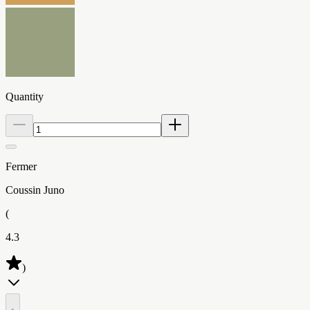
Quantity
Fermer
Coussin Juno
(
4.3
)
•