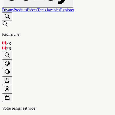
Divans
Produits
Pièces
Tapis lavables
Explorer
Recherche
FR
FR
Votre panier est vide