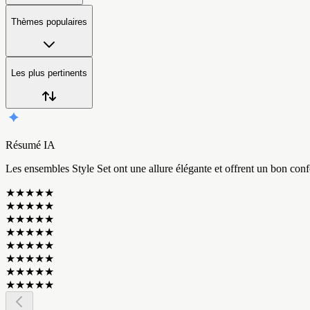
Thèmes populaires
Les plus pertinents
Résumé IA
L
e
s
e
n
s
e
m
b
l
e
s
S
t
y
l
e
S
e
t
o
n
t
u
n
e
a
l
l
u
r
e
é
l
é
g
a
n
t
e
e
t
o
f
f
r
e
n
t
u
n
b
o
n
c
o
n
f
★
★
★
★
★
★
★
★
★
★
★
★
★
★
★
★
★
★
★
★
★
★
★
★
★
★
★
★
★
★
★
★
★
★
★
★
★
★
★
★