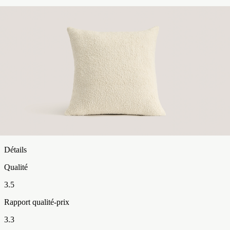
4
13
%
3
11
%
2
1
%
1
8
%
Détails
Qualité
3.5
Rapport qualité-prix
3.3