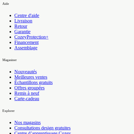
Aide
Centre d'aide
Livraison
Retour
Garantie
CozeyProtection+
Financement
Assemblage
Magasiner
Nouveautés
Meilleures ventes
Échantillons gratuits
Offres groupées
Remis à neuf
Carte-cadeau
Explorer
Nos magasins
Consultations design gratuites
Centre d’apprentissage Cozey