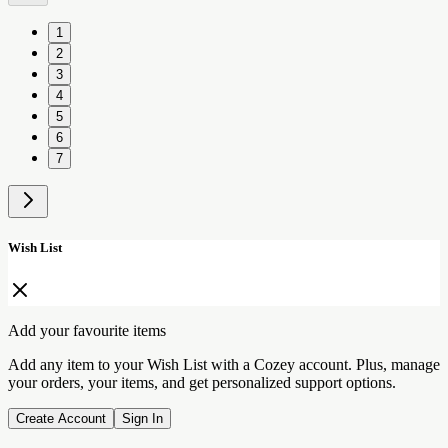
1
2
3
4
5
6
7
Wish List
Add your favourite items
Add any item to your Wish List with a Cozey account. Plus, manage
your orders, your items, and get personalized support options.
Create Account
Sign In