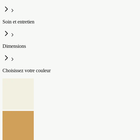
Soin et entretien
Dimensions
Choisissez votre couleur​​​​‌ ‍ ​‍​‍‌‍ ‌ ​‍‌‍‍‌‌‍‌ ‌‍‍‌‌‍ ‍​‍​‍​ ‍‍​‍​‍‌ ​ ‌‍​‌‌‍ ‍‌‍‍‌‌ ‌​‌ ‍‌​‍ ‍‌‍‍‌‌‍ ​‍​‍​‍ ​​‍​‍‌‍‍​‌ ​‍‌‍‌‌‌‍‌‍​‍​‍​ ‍‍​‍​‍‌‍‍​‌ ‌​‌ ‌​‌ ​​‌ ​ ​ ‍‍​‍ ​‍ ‌‍ ​‌‍ ‌‍​ ‌‍​‌‌‍ ​‌‍‍​‌‍ ‌ ​ ‌ ‌​​ ‍‍​ ​ ​ ​​​ ​​​ ​​​‍ ‌ ​ ‌ ‌​‌ ‌‌‌‍‌​‌‍‍‌‌‍ ​‍ ‌‍‍‌‌‍ ‍‌ ‌​‌‍‌‌‌‍ ‍‌ ‌​​‍ ‌‍‌‌‌‍‌​‌‍‍‌‌ ‌​​‍ ‌‍ ‌‌‍ ‌‍‌​‌‍‌‌​ ‌‌ ​​‌ ​‍‌‍‌‌‌ ​ ‌‍‌‌‌‍ ‍‌ ‌​‌‍​‌‌ ‌​‌‍‍‌‌‍ ‌‍ ‍​ ‍ ‌‍‍‌‌‍‌​​ ‌​ ‌‍‌‍‌‌​ ​‌‌‍​‌​ ​‍​ ‌‍‌‍​‌‌‍​‌​‍ ‌​ ‍‌‌‍​‍‌‍​‍​ ​​​‍ ‌​ ‌​‌‍​‌‌‍​ ‌‍‌‌​‍ ‌‌‍​‍‌‍‌​‌‍‌​​ ‍‌​‍ ‌​ ​‍​ ‌ ​ ‌‌‌‍​‍‌‍‌‍‌‍‌​‌‍‌‍​ ​‍​ ​‌‌‍​‍‌‍​‌​ ​ ​ ‍ ‌ ‌​‌ ‍‌‌ ​​‌‍‌‌​ ‌‌ ‌​‌ ​‍‌‍​‌‌ ‍‌‌​‌ ‌ ​‍‌‍ ‌ ‌‌‌ ​​​ ‍ ‌ ​​‌‍​‌‌ ‌​‌‍‍​​ ‌‌ ‌​‌ ​‍‌‍​‌‌ ‍‌‌ ​ ​‍‌‌​ ‌‌‌​​‍‌‌ ‌‍‍ ‌‍‌‌‌ ‍‌​‍‌‌​ ​ ‌​‌​​‍‌‌​ ​ ‌​‌​​‍‌‌​ ​‍​ ​‍‌‍‌‌​ ​​​ ​‍​ ‍​‌‍​ ‌‍​ ‌‍​‌‌‍​‌​ ​​​ ​​‌‍‌‍‌‍‌​​‍‌‌​ ​‍​ ​‍​‍‌‌​ ‌‌‌​‌​​‍ ‍‌ ​​‌‍‌​‌ ​​‌‌‌​‌‍‍‌‌ ‌​‌‍ ​‌‍‌‌​ ‌‍​‍‌‍​‌‌ ​ ‌‍‌‌‌‌‌‌‌ ​‍‌‍ ​​ ‌‌‍‍​‌ ‌​‌ ‌​‌ ​​‌ ​ ​‍‌‌​ ​ ‌​​‌​‍‌‌​ ​‍‌​‌‍​‍‌‌​ ​‍‌​‌‍‌‍ ​‌‍ ‌‍​ ‌‍​‌‌‍ ​‌‍‍​‌‍ ‌ ​ ‌ ‌​​‍‌‌​ ​ ‌​​‌​ ​ ​ ​​​ ​​​ ​​​‍‌‌​ ​‍‌​‌‍‌ ​ ‌ ‌​‌ ‌‌‌‍‌​‌‍‍‌‌‍ ​‍‌‍‌‍‍‌‌‍‌​​ ‌​ ‌‍‌‍‌‌​ ​‌‌‍​‌​ ​‍​ ‌‍‌‍​‌‌‍​‌​‍ ‌​ ‍‌‌‍​‍‌‍​‍​ ​​​‍ ‌​ ‌​‌‍​‌‌‍​ ‌‍‌‌​‍ ‌‌‍​‍‌‍‌​‌‍‌​​ ‍‌​‍ ‌​ ​‍​ ‌ ​ ‌‌‌‍​‍‌‍‌‍‌‍‌​‌‍‌‍​ ​‍​ ​‌‌‍​‍‌‍​‌​ ​ ​‍‌‍‌ ‌​‌ ‍‌‌ ​​‌‍‌‌​ ‌‌ ‌​‌ ​‍‌‍​‌‌ ‍‌‌​‌ ‌ ​‍‌‍ ‌ ‌‌‌ ​​​‍‌‍‌ ​​‌‍​‌‌ ‌​‌‍‍​​ ‌‌ ‌​‌ ​‍‌‍​‌‌ ‍‌‌ ​ ​‍‌‌​ ‌‌‌​​‍‌‌ ‌‍‍ ‌‍‌‌‌ ‍‌​‍‌‌​ ​ ‌​‌​​‍‌‌​ ​ ‌​‌​​‍‌‌​ ​‍​ ​‍‌‍‌‌​ ​​​ ​‍​ ‍​‌‍​ ‌‍​ ‌‍​‌‌‍​‌​ ​​​ ​​‌‍‌‍‌‍‌​​‍‌‌​ ​‍​ ​‍​‍‌‌​ ‌‌‌​‌​​‍ ‍‌ ​​‌‍‌​‌ ​​‌‌‌​‌‍‍‌‌ ‌​‌‍ ​‌‍‌‌​‍‌‍‌ ​​‌‍‌‌‌ ​‍‌ ​ ‌ ​​‌‍‌‌‌‍​ ‌ ‌​‌‍‍‌‌ ‌‍‌‍‌‌​ ‌‌ ​​‌ ‌‌‌‍​‍‌‍ ​‌‍‍‌‌ ​ ‌‍‍​‌‍‌‌‌‍‌​​‍​‍‌ ‌