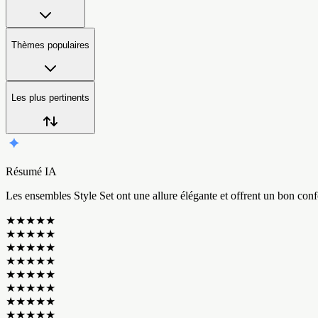
Thèmes populaires
Les plus pertinents
Résumé IA
L
e
s
e
n
s
e
m
b
l
e
s
S
t
y
l
e
S
e
t
o
n
t
u
n
e
a
l
l
u
r
e
é
l
é
g
a
n
t
e
e
t
o
f
f
r
e
n
t
u
n
b
o
n
c
o
n
f
★
★
★
★
★
★
★
★
★
★
★
★
★
★
★
★
★
★
★
★
★
★
★
★
★
★
★
★
★
★
★
★
★
★
★
★
★
★
★
★