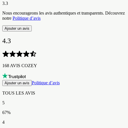
3.3
Nous encourageons les avis authentiques et transparents. Découvrez
notre
Politique d’avis
Ajouter un avis
4.3
168 AVIS COZEY​​​​‌ ‍ ​‍​‍‌‍ ‌ ​‍‌‍‍‌‌‍‌ ‌‍‍‌‌‍ ‍​‍​‍​ ‍‍​‍​‍‌ ​ ‌‍​‌‌‍ ‍‌‍‍‌‌ ‌​‌ ‍‌​‍ ‍‌‍‍‌‌‍ ​‍​‍​‍ ​​‍​‍‌‍‍​‌ ​‍‌‍‌‌‌‍‌‍​‍​‍​ ‍‍​‍​‍‌‍‍​‌ ‌​‌ ‌​‌ ​​‌ ​ ​ ‍‍​‍ ​‍ ‌‍ ​‌‍ ‌‍​ ‌‍​‌‌‍ ​‌‍‍​‌‍ ‌ ​ ‌ ‌​​ ‍‍​ ​ ​ ​​​ ​​​ ​​​‍ ‌ ​ ‌ ‌​‌ ‌‌‌‍‌​‌‍‍‌‌‍ ​‍ ‌‍‍‌‌‍ ‍‌ ‌​‌‍‌‌‌‍ ‍‌ ‌​​‍ ‌‍‌‌‌‍‌​‌‍‍‌‌ ‌​​‍ ‌‍ ‌‌‍ ‌‍‌​‌‍‌‌​ ‌‌ ​​‌ ​‍‌‍‌‌‌ ​ ‌‍‌‌‌‍ ‍‌ ‌​‌‍​‌‌ ‌​‌‍‍‌‌‍ ‌‍ ‍​ ‍ ‌‍‍‌‌‍‌​​ ‌​ ‌‍​ ‍‌‌‍‌‌​ ​‍​ ‌‍​ ‍‌‌‍​‌​ ‌‍​‍ ‌‌‍​‍​ ​‌​ ​​​ ‌​​‍ ‌​ ‌​‌‍​ ‌‍‌​‌‍‌‍​‍ ‌​ ‍‌​ ​‌‌‍‌‌​ ‍‌​‍ ‌​ ‍‌​ ‌‍‌‍​‌‌‍‌​‌‍‌‍‌‍​‌‌‍​ ​ ‌​​ ​ ‌‍​‍‌‍​‍​ ‍​​ ‍ ‌ ‌​‌ ‍‌‌ ​​‌‍‌‌​ ‌‌ ​​‌‍‌​‌ ​​​ ‍ ‌ ​​‌‍​‌‌ ‌​‌‍‍​​ ‌‌ ‌‍‌‍​‌‌‍ ​‌ ‌‌‌‍‌‌‌​​‌‌‍‌​‌‍‌​‌‍‌‌‌‍‌​‌‌​ ‌‍‌‌‌‍​ ‌ ‌​‌‍‍‌‌‍ ‌‍ ‍‌ ​ ​‍‌‌​ ‌‌‌​​‍‌‌ ‌‍‍ ‌‍‌‌‌ ‍‌​‍‌‌​ ​ ‌​‌​​‍‌‌​ ​ ‌​‌​​‍‌‌​ ​‍​ ​‍​ ​​​ ‌​‌‍​‍​ ‍‌​ ‍​​ ‌​​ ‍‌​ ‌‍​ ‌‍‌‍​‌‌‍‌‍​ ‌ ​‍‌‌​ ​‍​ ​‍​‍‌‌​ ‌‌‌​‌​​‍ ‍‌ ​‍‌‍‌‌‌ ‌‍‌‍‍‌‌‍‌‌‌ ‌ ‌‌​ ‌ ‌‌‌‍ ‌‌‍ ‌‌‍​‌‌ ​‍‌ ‍‌‌‌‌​‌‍‌‌‌‍ ‌‌ ​​‌‍ ​‌‍​‌‌ ‌​‌‍‌‌​‍ ‍‌ ​ ‌ ‌‌‌‍ ‌‌‍ ‌‌‍​‌‌ ​‍‌ ‍‌‌​‌​‌‍​‌‌ ‌​‌‍​‌​‍ ‍‌ ‌​‌‍ ‌ ‌​‌‍​‌‌‍ ​‌‌​‍‌‍​‌‌ ‌​‌‍‍‌‌‍ ‍‌‍‌ ‌‌‌​‌‍‌‌‌ ‍​‌ ‌​​ ‌‍​‍‌‍​‌‌ ​ ‌‍‌‌‌‌‌‌‌ ​‍‌‍ ​​ ‌‌‍‍​‌ ‌​‌ ‌​‌ ​​‌ ​ ​‍‌‌​ ​ ‌​​‌​‍‌‌​ ​‍‌​‌‍​‍‌‌​ ​‍‌​‌‍‌‍ ​‌‍ ‌‍​ ‌‍​‌‌‍ ​‌‍‍​‌‍ ‌ ​ ‌ ‌​​‍‌‌​ ​ ‌​​‌​ ​ ​ ​​​ ​​​ ​​​‍‌‌​ ​‍‌​‌‍‌ ​ ‌ ‌​‌ ‌‌‌‍‌​‌‍‍‌‌‍ ​‍‌‍‌‍‍‌‌‍‌​​ ‌​ ‌‍​ ‍‌‌‍‌‌​ ​‍​ ‌‍​ ‍‌‌‍​‌​ ‌‍​‍ ‌‌‍​‍​ ​‌​ ​​​ ‌​​‍ ‌​ ‌​‌‍​ ‌‍‌​‌‍‌‍​‍ ‌​ ‍‌​ ​‌‌‍‌‌​ ‍‌​‍ ‌​ ‍‌​ ‌‍‌‍​‌‌‍‌​‌‍‌‍‌‍​‌‌‍​ ​ ‌​​ ​ ‌‍​‍‌‍​‍​ ‍​​‍‌‍‌ ‌​‌ ‍‌‌ ​​‌‍‌‌​ ‌‌ ​​‌‍‌​‌ ​​​‍‌‍‌ ​​‌‍​‌‌ ‌​‌‍‍​​ ‌‌ ‌‍‌‍​‌‌‍ ​‌ ‌‌‌‍‌‌‌​​‌‌‍‌​‌‍‌​‌‍‌‌‌‍‌​‌‌​ ‌‍‌‌‌‍​ ‌ ‌​‌‍‍‌‌‍ ‌‍ ‍‌ ​ ​‍‌‌​ ‌‌‌​​‍‌‌ ‌‍‍ ‌‍‌‌‌ ‍‌​‍‌‌​ ​ ‌​‌​​‍‌‌​ ​ ‌​‌​​‍‌‌​ ​‍​ ​‍​ ​​​ ‌​‌‍​‍​ ‍‌​ ‍​​ ‌​​ ‍‌​ ‌‍​ ‌‍‌‍​‌‌‍‌‍​ ‌ ​‍‌‌​ ​‍​ ​‍​‍‌‌​ ‌‌‌​‌​​‍ ‍‌ ​‍‌‍‌‌‌ ‌‍‌‍‍‌‌‍‌‌‌ ‌ ‌‌​ ‌ ‌‌‌‍ ‌‌‍ ‌‌‍​‌‌ ​‍‌ ‍‌‌‌‌​‌‍‌‌‌‍ ‌‌ ​​‌‍ ​‌‍​‌‌ ‌​‌‍‌‌​‍ ‍‌ ​ ‌ ‌‌‌‍ ‌‌‍ ‌‌‍​‌‌ ​‍‌ ‍‌‌​‌​‌‍​‌‌ ‌​‌‍​‌​‍ ‍‌ ‌​‌‍ ‌ ‌​‌‍​‌‌‍ ​‌‌​‍‌‍​‌‌ ‌​‌‍‍‌‌‍ ‍‌‍‌ ‌‌‌​‌‍‌‌‌ ‍​‌ ‌​​‍‌‍‌ ​​‌‍‌‌‌ ​‍‌ ​ ‌ ​​‌‍‌‌‌‍​ ‌ ‌​‌‍‍‌‌ ‌‍‌‍‌‌​ ‌‌ ​​‌ ‌‌‌‍​‍‌‍ ​‌‍‍‌‌ ​ ‌‍‍​‌‍‌‌‌‍‌​​‍​‍‌ ‌
Politique d’avis
Ajouter un avis
TOUS LES AVIS​​​​‌ ‍ ​‍​‍‌‍ ‌ ​‍‌‍‍‌‌‍‌ ‌‍‍‌‌‍ ‍​‍​‍​ ‍‍​‍​‍‌ ​ ‌‍​‌‌‍ ‍‌‍‍‌‌ ‌​‌ ‍‌​‍ ‍‌‍‍‌‌‍ ​‍​‍​‍ ​​‍​‍‌‍‍​‌ ​‍‌‍‌‌‌‍‌‍​‍​‍​ ‍‍​‍​‍‌‍‍​‌ ‌​‌ ‌​‌ ​​‌ ​ ​ ‍‍​‍ ​‍ ‌‍ ​‌‍ ‌‍​ ‌‍​‌‌‍ ​‌‍‍​‌‍ ‌ ​ ‌ ‌​​ ‍‍​ ​ ​ ​​​ ​​​ ​​​‍ ‌ ​ ‌ ‌​‌ ‌‌‌‍‌​‌‍‍‌‌‍ ​‍ ‌‍‍‌‌‍ ‍‌ ‌​‌‍‌‌‌‍ ‍‌ ‌​​‍ ‌‍‌‌‌‍‌​‌‍‍‌‌ ‌​​‍ ‌‍ ‌‌‍ ‌‍‌​‌‍‌‌​ ‌‌ ​​‌ ​‍‌‍‌‌‌ ​ ‌‍‌‌‌‍ ‍‌ ‌​‌‍​‌‌ ‌​‌‍‍‌‌‍ ‌‍ ‍​ ‍ ‌‍‍‌‌‍‌​​ ‌​ ‌‍​ ‍‌‌‍‌‌​ ​‍​ ‌‍​ ‍‌‌‍​‌​ ‌‍​‍ ‌‌‍​‍​ ​‌​ ​​​ ‌​​‍ ‌​ ‌​‌‍​ ‌‍‌​‌‍‌‍​‍ ‌​ ‍‌​ ​‌‌‍‌‌​ ‍‌​‍ ‌​ ‍‌​ ‌‍‌‍​‌‌‍‌​‌‍‌‍‌‍​‌‌‍​ ​ ‌​​ ​ ‌‍​‍‌‍​‍​ ‍​​ ‍ ‌ ‌​‌ ‍‌‌ ​​‌‍‌‌​ ‌‌ ​​‌‍‌​‌ ​​​ ‍ ‌ ​​‌‍​‌‌ ‌​‌‍‍​​ ‌‌ ‌‍‌‍​‌‌‍ ​‌ ‌‌‌‍‌‌‌​​‌‌‍‌​‌‍‌​‌‍‌‌‌‍‌​‌‌​ ‌‍‌‌‌‍​ ‌ ‌​‌‍‍‌‌‍ ‌‍ ‍‌ ​ ​‍‌‌​ ‌‌‌​​‍‌‌ ‌‍‍ ‌‍‌‌‌ ‍‌​‍‌‌​ ​ ‌​‌​​‍‌‌​ ​ ‌​‌​​‍‌‌​ ​‍​ ​‍​ ​​​ ‌​‌‍​‍​ ‍‌​ ‍​​ ‌​​ ‍‌​ ‌‍​ ‌‍‌‍​‌‌‍‌‍​ ‌ ​‍‌‌​ ​‍​ ​‍​‍‌‌​ ‌‌‌​‌​​‍ ‍‌ ​‍‌‍‌‌‌ ‌‍‌‍‍‌‌‍‌‌‌ ‌ ‌‌​ ‌ ‌‌‌‍ ‌‌‍ ‌‌‍​‌‌ ​‍‌ ‍‌‌‌‌​‌‍‌‌‌‍ ‌‌ ​​‌‍ ​‌‍​‌‌ ‌​‌‍‌‌​‍ ‍‌‍​‍‌ ​‍‌‍‌‌‌‍​‌‌‍‍ ‌‍‌​‌‍ ‌ ‌ ‌‍ ‍‌​‌​‌‍​‌‌ ‌​‌‍​‌​‍ ‍‌ ‌​‌‍‍‌‌ ‌​‌‍ ​‌‍‌‌​ ‌‍​‍‌‍​‌‌ ​ ‌‍‌‌‌‌‌‌‌ ​‍‌‍ ​​ ‌‌‍‍​‌ ‌​‌ ‌​‌ ​​‌ ​ ​‍‌‌​ ​ ‌​​‌​‍‌‌​ ​‍‌​‌‍​‍‌‌​ ​‍‌​‌‍‌‍ ​‌‍ ‌‍​ ‌‍​‌‌‍ ​‌‍‍​‌‍ ‌ ​ ‌ ‌​​‍‌‌​ ​ ‌​​‌​ ​ ​ ​​​ ​​​ ​​​‍‌‌​ ​‍‌​‌‍‌ ​ ‌ ‌​‌ ‌‌‌‍‌​‌‍‍‌‌‍ ​‍‌‍‌‍‍‌‌‍‌​​ ‌​ ‌‍​ ‍‌‌‍‌‌​ ​‍​ ‌‍​ ‍‌‌‍​‌​ ‌‍​‍ ‌‌‍​‍​ ​‌​ ​​​ ‌​​‍ ‌​ ‌​‌‍​ ‌‍‌​‌‍‌‍​‍ ‌​ ‍‌​ ​‌‌‍‌‌​ ‍‌​‍ ‌​ ‍‌​ ‌‍‌‍​‌‌‍‌​‌‍‌‍‌‍​‌‌‍​ ​ ‌​​ ​ ‌‍​‍‌‍​‍​ ‍​​‍‌‍‌ ‌​‌ ‍‌‌ ​​‌‍‌‌​ ‌‌ ​​‌‍‌​‌ ​​​‍‌‍‌ ​​‌‍​‌‌ ‌​‌‍‍​​ ‌‌ ‌‍‌‍​‌‌‍ ​‌ ‌‌‌‍‌‌‌​​‌‌‍‌​‌‍‌​‌‍‌‌‌‍‌​‌‌​ ‌‍‌‌‌‍​ ‌ ‌​‌‍‍‌‌‍ ‌‍ ‍‌ ​ ​‍‌‌​ ‌‌‌​​‍‌‌ ‌‍‍ ‌‍‌‌‌ ‍‌​‍‌‌​ ​ ‌​‌​​‍‌‌​ ​ ‌​‌​​‍‌‌​ ​‍​ ​‍​ ​​​ ‌​‌‍​‍​ ‍‌​ ‍​​ ‌​​ ‍‌​ ‌‍​ ‌‍‌‍​‌‌‍‌‍​ ‌ ​‍‌‌​ ​‍​ ​‍​‍‌‌​ ‌‌‌​‌​​‍ ‍‌ ​‍‌‍‌‌‌ ‌‍‌‍‍‌‌‍‌‌‌ ‌ ‌‌​ ‌ ‌‌‌‍ ‌‌‍ ‌‌‍​‌‌ ​‍‌ ‍‌‌‌‌​‌‍‌‌‌‍ ‌‌ ​​‌‍ ​‌‍​‌‌ ‌​‌‍‌‌​‍ ‍‌‍​‍‌ ​‍‌‍‌‌‌‍​‌‌‍‍ ‌‍‌​‌‍ ‌ ‌ ‌‍ ‍‌​‌​‌‍​‌‌ ‌​‌‍​‌​‍ ‍‌ ‌​‌‍‍‌‌ ‌​‌‍ ​‌‍‌‌​‍‌‍‌ ​​‌‍‌‌‌ ​‍‌ ​ ‌ ​​‌‍‌‌‌‍​ ‌ ‌​‌‍‍‌‌ ‌‍‌‍‌‌​ ‌‌ ​​‌ ‌‌‌‍​‍‌‍ ​‌‍‍‌‌ ​ ‌‍‍​‌‍‌‌‌‍‌​​‍​‍‌ ‌
5
67
%
4