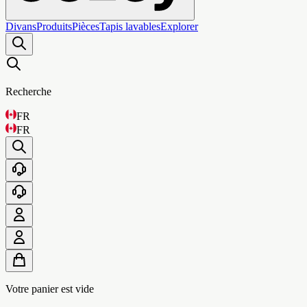
Divans
Produits
Pièces
Tapis lavables
Explorer
Recherche
FR
FR
Votre panier est vide