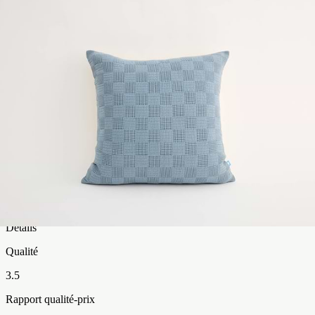
67
%
4
13
%
3
11
%
2
1
%
1
8
%
Détails
Qualité
3.5
Rapport qualité-prix