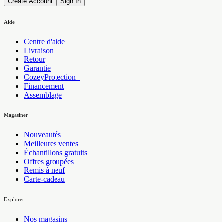
Create Account
Sign In
Aide
Centre d'aide
Livraison
Retour
Garantie
CozeyProtection+
Financement
Assemblage
Magasiner
Nouveautés
Meilleures ventes
Échantillons gratuits
Offres groupées
Remis à neuf
Carte-cadeau
Explorer
Nos magasins