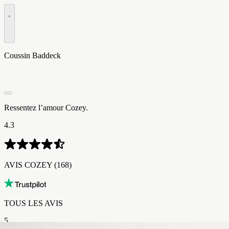
•
Coussin Baddeck
Ressentez l’amour Cozey.
4.3
AVIS COZEY​​​​‌ ‍ ​‍​‍‌‍ ‌ ​‍‌‍‍‌‌‍‌ ‌‍‍‌‌‍ ‍​‍​‍​ ‍‍​‍​‍‌ ​ ‌‍​‌‌‍ ‍‌‍‍‌‌ ‌​‌ ‍‌​‍ ‍‌‍‍‌‌‍ ​‍​‍​‍ ​​‍​‍‌‍‍​‌ ​‍‌‍‌‌‌‍‌‍​‍​‍​ ‍‍​‍​‍‌‍‍​‌ ‌​‌ ‌​‌ ​​‌ ​ ​ ‍‍​‍ ​‍ ‌‍ ​‌‍ ‌‍​ ‌‍​‌‌‍ ​‌‍‍​‌‍ ‌ ​ ‌ ‌​​ ‍‍​ ​ ​ ​​​ ​​​ ​​​‍ ‌ ​ ‌ ‌​‌ ‌‌‌‍‌​‌‍‍‌‌‍ ​‍ ‌‍‍‌‌‍ ‍‌ ‌​‌‍‌‌‌‍ ‍‌ ‌​​‍ ‌‍‌‌‌‍‌​‌‍‍‌‌ ‌​​‍ ‌‍ ‌‌‍ ‌‍‌​‌‍‌‌​ ‌‌ ​​‌ ​‍‌‍‌‌‌ ​ ‌‍‌‌‌‍ ‍‌ ‌​‌‍​‌‌ ‌​‌‍‍‌‌‍ ‌‍ ‍​ ‍ ‌‍‍‌‌‍‌​​ ‌​ ‌‍​ ‍‌‌‍‌‌​ ​‍​ ‌‍​ ‍‌‌‍​‌​ ‌‍​‍ ‌‌‍​‍​ ​‌​ ​​​ ‌​​‍ ‌​ ‌​‌‍​ ‌‍‌​‌‍‌‍​‍ ‌​ ‍‌​ ​‌‌‍‌‌​ ‍‌​‍ ‌​ ‍‌​ ‌‍‌‍​‌‌‍‌​‌‍‌‍‌‍​‌‌‍​ ​ ‌​​ ​ ‌‍​‍‌‍​‍​ ‍​​ ‍ ‌ ‌​‌ ‍‌‌ ​​‌‍‌‌​ ‌‌ ​​‌‍‌​‌ ​​​ ‍ ‌ ​​‌‍​‌‌ ‌​‌‍‍​​ ‌‌ ‌‍‌‍​‌‌‍ ​‌ ‌‌‌‍‌‌‌​​‌‌‍‌​‌‍‌​‌‍‌‌‌‍‌​‌‌​ ‌‍‌‌‌‍​ ‌ ‌​‌‍‍‌‌‍ ‌‍ ‍‌ ​ ​‍‌‌​ ‌‌‌​​‍‌‌ ‌‍‍ ‌‍‌‌‌ ‍‌​‍‌‌​ ​ ‌​‌​​‍‌‌​ ​ ‌​‌​​‍‌‌​ ​‍​ ​‍​ ​​​ ‌​‌‍​‍​ ‍‌​ ‍​​ ‌​​ ‍‌​ ‌‍​ ‌‍‌‍​‌‌‍‌‍​ ‌ ​‍‌‌​ ​‍​ ​‍​‍‌‌​ ‌‌‌​‌​​‍ ‍‌ ​‍‌‍‌‌‌ ‌‍‌‍‍‌‌‍‌‌‌ ‌ ‌‌​ ‌ ‌‌‌‍ ‌‌‍ ‌‌‍​‌‌ ​‍‌ ‍‌‌‌‌​‌‍‌‌‌‍ ‌‌ ​​‌‍ ​‌‍​‌‌ ‌​‌‍‌‌​‍ ‍‌ ​ ‌ ‌‌‌‍ ‌‌‍ ‌‌‍​‌‌ ​‍‌ ‍‌‌​‌​‌‍​‌‌ ‌​‌‍​‌​‍ ‍‌ ‌​‌‍ ‌ ‌​‌‍​‌‌‍ ​‌‌​‍‌‍​‌‌ ‌​‌‍‍‌‌‍ ‍‌‍‌ ‌‌‌​‌‍‌‌‌ ‍​‌ ‌​​ ‌‍​‍‌‍​‌‌ ​ ‌‍‌‌‌‌‌‌‌ ​‍‌‍ ​​ ‌‌‍‍​‌ ‌​‌ ‌​‌ ​​‌ ​ ​‍‌‌​ ​ ‌​​‌​‍‌‌​ ​‍‌​‌‍​‍‌‌​ ​‍‌​‌‍‌‍ ​‌‍ ‌‍​ ‌‍​‌‌‍ ​‌‍‍​‌‍ ‌ ​ ‌ ‌​​‍‌‌​ ​ ‌​​‌​ ​ ​ ​​​ ​​​ ​​​‍‌‌​ ​‍‌​‌‍‌ ​ ‌ ‌​‌ ‌‌‌‍‌​‌‍‍‌‌‍ ​‍‌‍‌‍‍‌‌‍‌​​ ‌​ ‌‍​ ‍‌‌‍‌‌​ ​‍​ ‌‍​ ‍‌‌‍​‌​ ‌‍​‍ ‌‌‍​‍​ ​‌​ ​​​ ‌​​‍ ‌​ ‌​‌‍​ ‌‍‌​‌‍‌‍​‍ ‌​ ‍‌​ ​‌‌‍‌‌​ ‍‌​‍ ‌​ ‍‌​ ‌‍‌‍​‌‌‍‌​‌‍‌‍‌‍​‌‌‍​ ​ ‌​​ ​ ‌‍​‍‌‍​‍​ ‍​​‍‌‍‌ ‌​‌ ‍‌‌ ​​‌‍‌‌​ ‌‌ ​​‌‍‌​‌ ​​​‍‌‍‌ ​​‌‍​‌‌ ‌​‌‍‍​​ ‌‌ ‌‍‌‍​‌‌‍ ​‌ ‌‌‌‍‌‌‌​​‌‌‍‌​‌‍‌​‌‍‌‌‌‍‌​‌‌​ ‌‍‌‌‌‍​ ‌ ‌​‌‍‍‌‌‍ ‌‍ ‍‌ ​ ​‍‌‌​ ‌‌‌​​‍‌‌ ‌‍‍ ‌‍‌‌‌ ‍‌​‍‌‌​ ​ ‌​‌​​‍‌‌​ ​ ‌​‌​​‍‌‌​ ​‍​ ​‍​ ​​​ ‌​‌‍​‍​ ‍‌​ ‍​​ ‌​​ ‍‌​ ‌‍​ ‌‍‌‍​‌‌‍‌‍​ ‌ ​‍‌‌​ ​‍​ ​‍​‍‌‌​ ‌‌‌​‌​​‍ ‍‌ ​‍‌‍‌‌‌ ‌‍‌‍‍‌‌‍‌‌‌ ‌ ‌‌​ ‌ ‌‌‌‍ ‌‌‍ ‌‌‍​‌‌ ​‍‌ ‍‌‌‌‌​‌‍‌‌‌‍ ‌‌ ​​‌‍ ​‌‍​‌‌ ‌​‌‍‌‌​‍ ‍‌ ​ ‌ ‌‌‌‍ ‌‌‍ ‌‌‍​‌‌ ​‍‌ ‍‌‌​‌​‌‍​‌‌ ‌​‌‍​‌​‍ ‍‌ ‌​‌‍ ‌ ‌​‌‍​‌‌‍ ​‌‌​‍‌‍​‌‌ ‌​‌‍‍‌‌‍ ‍‌‍‌ ‌‌‌​‌‍‌‌‌ ‍​‌ ‌​​‍‌‍‌ ​​‌‍‌‌‌ ​‍‌ ​ ‌ ​​‌‍‌‌‌‍​ ‌ ‌​‌‍‍‌‌ ‌‍‌‍‌‌​ ‌‌ ​​‌ ‌‌‌‍​‍‌‍ ​‌‍‍‌‌ ​ ‌‍‍​‌‍‌‌‌‍‌​​‍​‍‌ ‌ (168)
TOUS LES AVIS​​​​‌ ‍ ​‍​‍‌‍ ‌ ​‍‌‍‍‌‌‍‌ ‌‍‍‌‌‍ ‍​‍​‍​ ‍‍​‍​‍‌ ​ ‌‍​‌‌‍ ‍‌‍‍‌‌ ‌​‌ ‍‌​‍ ‍‌‍‍‌‌‍ ​‍​‍​‍ ​​‍​‍‌‍‍​‌ ​‍‌‍‌‌‌‍‌‍​‍​‍​ ‍‍​‍​‍‌‍‍​‌ ‌​‌ ‌​‌ ​​‌ ​ ​ ‍‍​‍ ​‍ ‌‍ ​‌‍ ‌‍​ ‌‍​‌‌‍ ​‌‍‍​‌‍ ‌ ​ ‌ ‌​​ ‍‍​ ​ ​ ​​​ ​​​ ​​​‍ ‌ ​ ‌ ‌​‌ ‌‌‌‍‌​‌‍‍‌‌‍ ​‍ ‌‍‍‌‌‍ ‍‌ ‌​‌‍‌‌‌‍ ‍‌ ‌​​‍ ‌‍‌‌‌‍‌​‌‍‍‌‌ ‌​​‍ ‌‍ ‌‌‍ ‌‍‌​‌‍‌‌​ ‌‌ ​​‌ ​‍‌‍‌‌‌ ​ ‌‍‌‌‌‍ ‍‌ ‌​‌‍​‌‌ ‌​‌‍‍‌‌‍ ‌‍ ‍​ ‍ ‌‍‍‌‌‍‌​​ ‌​ ‌‍​ ‍‌‌‍‌‌​ ​‍​ ‌‍​ ‍‌‌‍​‌​ ‌‍​‍ ‌‌‍​‍​ ​‌​ ​​​ ‌​​‍ ‌​ ‌​‌‍​ ‌‍‌​‌‍‌‍​‍ ‌​ ‍‌​ ​‌‌‍‌‌​ ‍‌​‍ ‌​ ‍‌​ ‌‍‌‍​‌‌‍‌​‌‍‌‍‌‍​‌‌‍​ ​ ‌​​ ​ ‌‍​‍‌‍​‍​ ‍​​ ‍ ‌ ‌​‌ ‍‌‌ ​​‌‍‌‌​ ‌‌ ​​‌‍‌​‌ ​​​ ‍ ‌ ​​‌‍​‌‌ ‌​‌‍‍​​ ‌‌ ‌‍‌‍​‌‌‍ ​‌ ‌‌‌‍‌‌‌​​‌‌‍‌​‌‍‌​‌‍‌‌‌‍‌​‌‌​ ‌‍‌‌‌‍​ ‌ ‌​‌‍‍‌‌‍ ‌‍ ‍‌ ​ ​‍‌‌​ ‌‌‌​​‍‌‌ ‌‍‍ ‌‍‌‌‌ ‍‌​‍‌‌​ ​ ‌​‌​​‍‌‌​ ​ ‌​‌​​‍‌‌​ ​‍​ ​‍​ ​​​ ‌​‌‍​‍​ ‍‌​ ‍​​ ‌​​ ‍‌​ ‌‍​ ‌‍‌‍​‌‌‍‌‍​ ‌ ​‍‌‌​ ​‍​ ​‍​‍‌‌​ ‌‌‌​‌​​‍ ‍‌ ​‍‌‍‌‌‌ ‌‍‌‍‍‌‌‍‌‌‌ ‌ ‌‌​ ‌ ‌‌‌‍ ‌‌‍ ‌‌‍​‌‌ ​‍‌ ‍‌‌‌‌​‌‍‌‌‌‍ ‌‌ ​​‌‍ ​‌‍​‌‌ ‌​‌‍‌‌​‍ ‍‌‍​‍‌ ​‍‌‍‌‌‌‍​‌‌‍‍ ‌‍‌​‌‍ ‌ ‌ ‌‍ ‍‌​‌​‌‍​‌‌ ‌​‌‍​‌​‍ ‍‌ ‌​‌‍‍‌‌ ‌​‌‍ ​‌‍‌‌​ ‌‍​‍‌‍​‌‌ ​ ‌‍‌‌‌‌‌‌‌ ​‍‌‍ ​​ ‌‌‍‍​‌ ‌​‌ ‌​‌ ​​‌ ​ ​‍‌‌​ ​ ‌​​‌​‍‌‌​ ​‍‌​‌‍​‍‌‌​ ​‍‌​‌‍‌‍ ​‌‍ ‌‍​ ‌‍​‌‌‍ ​‌‍‍​‌‍ ‌ ​ ‌ ‌​​‍‌‌​ ​ ‌​​‌​ ​ ​ ​​​ ​​​ ​​​‍‌‌​ ​‍‌​‌‍‌ ​ ‌ ‌​‌ ‌‌‌‍‌​‌‍‍‌‌‍ ​‍‌‍‌‍‍‌‌‍‌​​ ‌​ ‌‍​ ‍‌‌‍‌‌​ ​‍​ ‌‍​ ‍‌‌‍​‌​ ‌‍​‍ ‌‌‍​‍​ ​‌​ ​​​ ‌​​‍ ‌​ ‌​‌‍​ ‌‍‌​‌‍‌‍​‍ ‌​ ‍‌​ ​‌‌‍‌‌​ ‍‌​‍ ‌​ ‍‌​ ‌‍‌‍​‌‌‍‌​‌‍‌‍‌‍​‌‌‍​ ​ ‌​​ ​ ‌‍​‍‌‍​‍​ ‍​​‍‌‍‌ ‌​‌ ‍‌‌ ​​‌‍‌‌​ ‌‌ ​​‌‍‌​‌ ​​​‍‌‍‌ ​​‌‍​‌‌ ‌​‌‍‍​​ ‌‌ ‌‍‌‍​‌‌‍ ​‌ ‌‌‌‍‌‌‌​​‌‌‍‌​‌‍‌​‌‍‌‌‌‍‌​‌‌​ ‌‍‌‌‌‍​ ‌ ‌​‌‍‍‌‌‍ ‌‍ ‍‌ ​ ​‍‌‌​ ‌‌‌​​‍‌‌ ‌‍‍ ‌‍‌‌‌ ‍‌​‍‌‌​ ​ ‌​‌​​‍‌‌​ ​ ‌​‌​​‍‌‌​ ​‍​ ​‍​ ​​​ ‌​‌‍​‍​ ‍‌​ ‍​​ ‌​​ ‍‌​ ‌‍​ ‌‍‌‍​‌‌‍‌‍​ ‌ ​‍‌‌​ ​‍​ ​‍​‍‌‌​ ‌‌‌​‌​​‍ ‍‌ ​‍‌‍‌‌‌ ‌‍‌‍‍‌‌‍‌‌‌ ‌ ‌‌​ ‌ ‌‌‌‍ ‌‌‍ ‌‌‍​‌‌ ​‍‌ ‍‌‌‌‌​‌‍‌‌‌‍ ‌‌ ​​‌‍ ​‌‍​‌‌ ‌​‌‍‌‌​‍ ‍‌‍​‍‌ ​‍‌‍‌‌‌‍​‌‌‍‍ ‌‍‌​‌‍ ‌ ‌ ‌‍ ‍‌​‌​‌‍​‌‌ ‌​‌‍​‌​‍ ‍‌ ‌​‌‍‍‌‌ ‌​‌‍ ​‌‍‌‌​‍‌‍‌ ​​‌‍‌‌‌ ​‍‌ ​ ‌ ​​‌‍‌‌‌‍​ ‌ ‌​‌‍‍‌‌ ‌‍‌‍‌‌​ ‌‌ ​​‌ ‌‌‌‍​‍‌‍ ​‌‍‍‌‌ ​ ‌‍‍​‌‍‌‌‌‍‌​​‍​‍‌ ‌
5