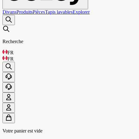
Divans
Produits
Pièces
Tapis lavables
Explorer
Recherche
FR
FR
Votre panier est vide