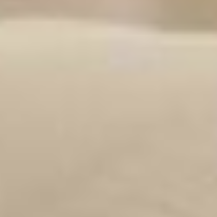
136 configurations de lit
Découvrez le système de lit le plus « vous » qui soit. Son design
modulaire est facile à déplacer, assembler et entretenir. Avec 136
possibilités de personnalisation, vous êtes libre de créer le lit de vos
rêves.
Literie luxueuse incluse