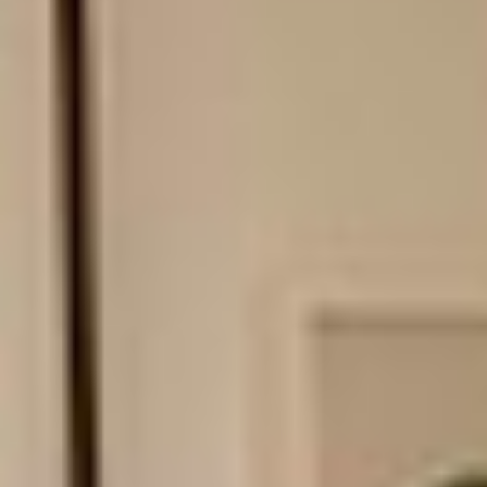
Divans
Produits
Pièces
Tapis lavables
Explorer
Recherche
FR
FR
Votre panier est vide