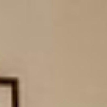
Fièrement Canadien
・
Livraison rapide et gratuite
FR
FR
FR
FR