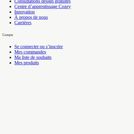
Consultations design gratuites
Centre d’apprentissage Cozey
Innovation
À propos de nous
Carrières
Compte
Se connecter ou s’inscrire
Mes commandes
Ma liste de souhaits
Mes produits
Rejoignez la famille Cozey
Restez à l’avant-garde des lancements de produits et du contenu
exclusif
S’inscrire