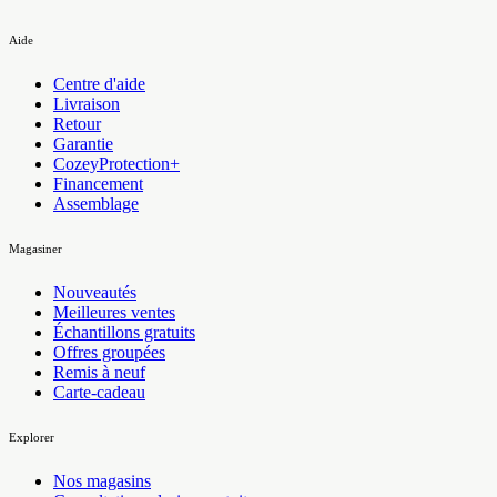
Aide
Centre d'aide
Livraison
Retour
Garantie
CozeyProtection+
Financement
Assemblage
Magasiner
Nouveautés
Meilleures ventes
Échantillons gratuits
Offres groupées
Remis à neuf
Carte-cadeau
Explorer
Nos magasins