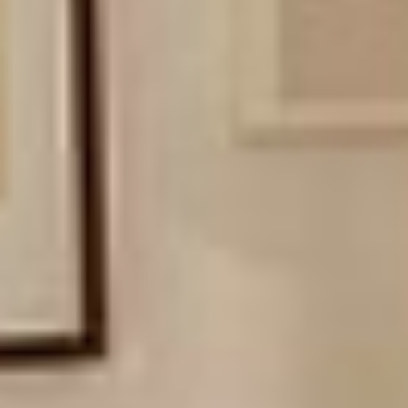
facile, un entretien sans souci et des possibilités infinies.
Magasiner la chambre à coucher
Des lits personnalisables et tables de nuit aux matelas et à la literie
haut de gamme, offrez-vous la chambre de vos rêves.