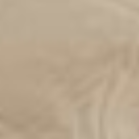
Draps et housse de couette offerts à l’achat d’un lit et d’un matelas.
Matelas en mousse haut de gamme
Un matelas en mousse moyen-ferme polyvalent offrant un soutien
équilibré et un soulagement des points de pression. Fabriqué au