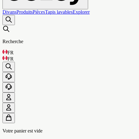
Divans
Produits
Pièces
Tapis lavables
Explorer
Recherche
FR
FR
Votre panier est vide