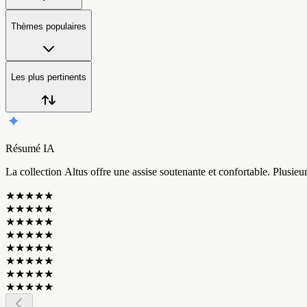
Thèmes populaires
Les plus pertinents
Résumé IA
L
a
c
o
l
l
e
c
t
i
o
n
A
l
t
u
s
o
f
f
r
e
u
n
e
a
s
s
i
s
e
s
o
u
t
e
n
a
n
t
e
e
t
c
o
n
f
o
r
t
a
b
l
e
.
P
l
u
s
i
e
u
★
★
★
★
★
★
★
★
★
★
★
★
★
★
★
★
★
★
★
★
★
★
★
★
★
★
★
★
★
★
★
★
★
★
★
★
★
★
★
★