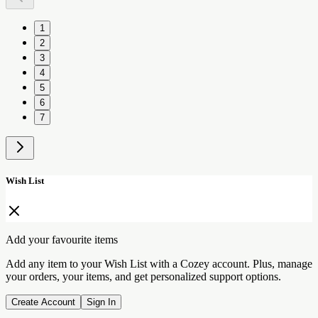
1
2
3
4
5
6
7
Wish List
Add your favourite items
Add any item to your Wish List with a Cozey account. Plus, manage
your orders, your items, and get personalized support options.
Create Account
Sign In