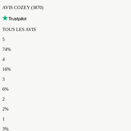
AVIS COZEY​​​​‌ ‍ ​‍​‍‌‍ ‌ ​‍‌‍‍‌‌‍‌ ‌‍‍‌‌‍ ‍​‍​‍​ ‍‍​‍​‍‌ ​ ‌‍​‌‌‍ ‍‌‍‍‌‌ ‌​‌ ‍‌​‍ ‍‌‍‍‌‌‍ ​‍​‍​‍ ​​‍​‍‌‍‍​‌ ​‍‌‍‌‌‌‍‌‍​‍​‍​ ‍‍​‍​‍‌‍‍​‌ ‌​‌ ‌​‌ ​​‌ ​ ​ ‍‍​‍ ​‍ ‌‍ ​‌‍ ‌‍​ ‌‍​‌‌‍ ​‌‍‍​‌‍ ‌ ​ ‌ ‌​​ ‍‍​ ​ ​ ​​​ ​​​ ​​​‍ ‌ ​ ‌ ‌​‌ ‌‌‌‍‌​‌‍‍‌‌‍ ​‍ ‌‍‍‌‌‍ ‍‌ ‌​‌‍‌‌‌‍ ‍‌ ‌​​‍ ‌‍‌‌‌‍‌​‌‍‍‌‌ ‌​​‍ ‌‍ ‌‌‍ ‌‍‌​‌‍‌‌​ ‌‌ ​​‌ ​‍‌‍‌‌‌ ​ ‌‍‌‌‌‍ ‍‌ ‌​‌‍​‌‌ ‌​‌‍‍‌‌‍ ‌‍ ‍​ ‍ ‌‍‍‌‌‍‌​​ ‌‌‍‌‌‌‍​‍​ ‌​​ ​ ‌‍​‌​ ‌‍‌‍​‌​ ​‍​‍ ‌​ ​‍​ ‍‌​ ‌‌​ ​ ​‍ ‌​ ‌​‌‍​ ​ ​‍‌‍‌​​‍ ‌​ ‍‌​ ‍‌​ ​​​ ‌‌​‍ ‌​ ‌​​ ‌‌‌‍‌​‌‍‌‍‌‍‌‍​ ‌‍​ ‌​​ ​‌​ ‌‌​ ‌‌​ ​ ​ ​‍​ ‍ ‌ ‌​‌ ‍‌‌ ​​‌‍‌‌​ ‌‌ ​​‌‍‌​‌ ​​​ ‍ ‌ ​​‌‍​‌‌ ‌​‌‍‍​​ ‌‌ ‌‍‌‍​‌‌‍ ​‌ ‌‌‌‍‌‌‌​​‌‌‍‌​‌‍‌​‌‍‌‌‌‍‌​‌‌​ ‌‍‌‌‌‍​ ‌ ‌​‌‍‍‌‌‍ ‌‍ ‍‌ ​ ​‍‌‌​ ‌‌‌​​‍‌‌ ‌‍‍ ‌‍‌‌‌ ‍‌​‍‌‌​ ​ ‌​‌​​‍‌‌​ ​ ‌​‌​​‍‌‌​ ​‍​ ​‍‌‍‌‌‌‍​‍‌‍‌‌‌‍‌‍‌‍‌‌​ ‌ ‌‍‌‌​ ​​​ ​‍‌‍​‌​ ‍‌​ ‌​​‍‌‌​ ​‍​ ​‍​‍‌‌​ ‌‌‌​‌​​‍ ‍‌ ​‍‌‍‌‌‌ ‌‍‌‍‍‌‌‍‌‌‌ ‌ ‌‌​ ‌ ‌‌‌‍ ‌‌‍ ‌‌‍​‌‌ ​‍‌ ‍‌‌‌‌​‌‍‌‌‌‍ ‌‌ ​​‌‍ ​‌‍​‌‌ ‌​‌‍‌‌​‍ ‍‌ ​ ‌ ‌‌‌‍ ‌‌‍ ‌‌‍​‌‌ ​‍‌ ‍‌‌​‌​‌‍​‌‌ ‌​‌‍​‌​‍ ‍‌ ‌​‌‍ ‌ ‌​‌‍​‌‌‍ ​‌‌​‍‌‍​‌‌ ‌​‌‍‍‌‌‍ ‍‌‍‌ ‌‌‌​‌‍‌‌‌ ‍​‌ ‌​​ ‌‍​‍‌‍​‌‌ ​ ‌‍‌‌‌‌‌‌‌ ​‍‌‍ ​​ ‌‌‍‍​‌ ‌​‌ ‌​‌ ​​‌ ​ ​‍‌‌​ ​ ‌​​‌​‍‌‌​ ​‍‌​‌‍​‍‌‌​ ​‍‌​‌‍‌‍ ​‌‍ ‌‍​ ‌‍​‌‌‍ ​‌‍‍​‌‍ ‌ ​ ‌ ‌​​‍‌‌​ ​ ‌​​‌​ ​ ​ ​​​ ​​​ ​​​‍‌‌​ ​‍‌​‌‍‌ ​ ‌ ‌​‌ ‌‌‌‍‌​‌‍‍‌‌‍ ​‍‌‍‌‍‍‌‌‍‌​​ ‌‌‍‌‌‌‍​‍​ ‌​​ ​ ‌‍​‌​ ‌‍‌‍​‌​ ​‍​‍ ‌​ ​‍​ ‍‌​ ‌‌​ ​ ​‍ ‌​ ‌​‌‍​ ​ ​‍‌‍‌​​‍ ‌​ ‍‌​ ‍‌​ ​​​ ‌‌​‍ ‌​ ‌​​ ‌‌‌‍‌​‌‍‌‍‌‍‌‍​ ‌‍​ ‌​​ ​‌​ ‌‌​ ‌‌​ ​ ​ ​‍​‍‌‍‌ ‌​‌ ‍‌‌ ​​‌‍‌‌​ ‌‌ ​​‌‍‌​‌ ​​​‍‌‍‌ ​​‌‍​‌‌ ‌​‌‍‍​​ ‌‌ ‌‍‌‍​‌‌‍ ​‌ ‌‌‌‍‌‌‌​​‌‌‍‌​‌‍‌​‌‍‌‌‌‍‌​‌‌​ ‌‍‌‌‌‍​ ‌ ‌​‌‍‍‌‌‍ ‌‍ ‍‌ ​ ​‍‌‌​ ‌‌‌​​‍‌‌ ‌‍‍ ‌‍‌‌‌ ‍‌​‍‌‌​ ​ ‌​‌​​‍‌‌​ ​ ‌​‌​​‍‌‌​ ​‍​ ​‍‌‍‌‌‌‍​‍‌‍‌‌‌‍‌‍‌‍‌‌​ ‌ ‌‍‌‌​ ​​​ ​‍‌‍​‌​ ‍‌​ ‌​​‍‌‌​ ​‍​ ​‍​‍‌‌​ ‌‌‌​‌​​‍ ‍‌ ​‍‌‍‌‌‌ ‌‍‌‍‍‌‌‍‌‌‌ ‌ ‌‌​ ‌ ‌‌‌‍ ‌‌‍ ‌‌‍​‌‌ ​‍‌ ‍‌‌‌‌​‌‍‌‌‌‍ ‌‌ ​​‌‍ ​‌‍​‌‌ ‌​‌‍‌‌​‍ ‍‌ ​ ‌ ‌‌‌‍ ‌‌‍ ‌‌‍​‌‌ ​‍‌ ‍‌‌​‌​‌‍​‌‌ ‌​‌‍​‌​‍ ‍‌ ‌​‌‍ ‌ ‌​‌‍​‌‌‍ ​‌‌​‍‌‍​‌‌ ‌​‌‍‍‌‌‍ ‍‌‍‌ ‌‌‌​‌‍‌‌‌ ‍​‌ ‌​​‍‌‍‌ ​​‌‍‌‌‌ ​‍‌ ​ ‌ ​​‌‍‌‌‌‍​ ‌ ‌​‌‍‍‌‌ ‌‍‌‍‌‌​ ‌‌ ​​‌ ‌‌‌‍​‍‌‍ ​‌‍‍‌‌ ​ ‌‍‍​‌‍‌‌‌‍‌​​‍​‍‌ ‌ (3870)
TOUS LES AVIS​​​​‌ ‍ ​‍​‍‌‍ ‌ ​‍‌‍‍‌‌‍‌ ‌‍‍‌‌‍ ‍​‍​‍​ ‍‍​‍​‍‌ ​ ‌‍​‌‌‍ ‍‌‍‍‌‌ ‌​‌ ‍‌​‍ ‍‌‍‍‌‌‍ ​‍​‍​‍ ​​‍​‍‌‍‍​‌ ​‍‌‍‌‌‌‍‌‍​‍​‍​ ‍‍​‍​‍‌‍‍​‌ ‌​‌ ‌​‌ ​​‌ ​ ​ ‍‍​‍ ​‍ ‌‍ ​‌‍ ‌‍​ ‌‍​‌‌‍ ​‌‍‍​‌‍ ‌ ​ ‌ ‌​​ ‍‍​ ​ ​ ​​​ ​​​ ​​​‍ ‌ ​ ‌ ‌​‌ ‌‌‌‍‌​‌‍‍‌‌‍ ​‍ ‌‍‍‌‌‍ ‍‌ ‌​‌‍‌‌‌‍ ‍‌ ‌​​‍ ‌‍‌‌‌‍‌​‌‍‍‌‌ ‌​​‍ ‌‍ ‌‌‍ ‌‍‌​‌‍‌‌​ ‌‌ ​​‌ ​‍‌‍‌‌‌ ​ ‌‍‌‌‌‍ ‍‌ ‌​‌‍​‌‌ ‌​‌‍‍‌‌‍ ‌‍ ‍​ ‍ ‌‍‍‌‌‍‌​​ ‌‌‍‌‌‌‍​‍​ ‌​​ ​ ‌‍​‌​ ‌‍‌‍​‌​ ​‍​‍ ‌​ ​‍​ ‍‌​ ‌‌​ ​ ​‍ ‌​ ‌​‌‍​ ​ ​‍‌‍‌​​‍ ‌​ ‍‌​ ‍‌​ ​​​ ‌‌​‍ ‌​ ‌​​ ‌‌‌‍‌​‌‍‌‍‌‍‌‍​ ‌‍​ ‌​​ ​‌​ ‌‌​ ‌‌​ ​ ​ ​‍​ ‍ ‌ ‌​‌ ‍‌‌ ​​‌‍‌‌​ ‌‌ ​​‌‍‌​‌ ​​​ ‍ ‌ ​​‌‍​‌‌ ‌​‌‍‍​​ ‌‌ ‌‍‌‍​‌‌‍ ​‌ ‌‌‌‍‌‌‌​​‌‌‍‌​‌‍‌​‌‍‌‌‌‍‌​‌‌​ ‌‍‌‌‌‍​ ‌ ‌​‌‍‍‌‌‍ ‌‍ ‍‌ ​ ​‍‌‌​ ‌‌‌​​‍‌‌ ‌‍‍ ‌‍‌‌‌ ‍‌​‍‌‌​ ​ ‌​‌​​‍‌‌​ ​ ‌​‌​​‍‌‌​ ​‍​ ​‍‌‍‌‌‌‍​‍‌‍‌‌‌‍‌‍‌‍‌‌​ ‌ ‌‍‌‌​ ​​​ ​‍‌‍​‌​ ‍‌​ ‌​​‍‌‌​ ​‍​ ​‍​‍‌‌​ ‌‌‌​‌​​‍ ‍‌ ​‍‌‍‌‌‌ ‌‍‌‍‍‌‌‍‌‌‌ ‌ ‌‌​ ‌ ‌‌‌‍ ‌‌‍ ‌‌‍​‌‌ ​‍‌ ‍‌‌‌‌​‌‍‌‌‌‍ ‌‌ ​​‌‍ ​‌‍​‌‌ ‌​‌‍‌‌​‍ ‍‌‍​‍‌ ​‍‌‍‌‌‌‍​‌‌‍‍ ‌‍‌​‌‍ ‌ ‌ ‌‍ ‍‌​‌​‌‍​‌‌ ‌​‌‍​‌​‍ ‍‌ ‌​‌‍‍‌‌ ‌​‌‍ ​‌‍‌‌​ ‌‍​‍‌‍​‌‌ ​ ‌‍‌‌‌‌‌‌‌ ​‍‌‍ ​​ ‌‌‍‍​‌ ‌​‌ ‌​‌ ​​‌ ​ ​‍‌‌​ ​ ‌​​‌​‍‌‌​ ​‍‌​‌‍​‍‌‌​ ​‍‌​‌‍‌‍ ​‌‍ ‌‍​ ‌‍​‌‌‍ ​‌‍‍​‌‍ ‌ ​ ‌ ‌​​‍‌‌​ ​ ‌​​‌​ ​ ​ ​​​ ​​​ ​​​‍‌‌​ ​‍‌​‌‍‌ ​ ‌ ‌​‌ ‌‌‌‍‌​‌‍‍‌‌‍ ​‍‌‍‌‍‍‌‌‍‌​​ ‌‌‍‌‌‌‍​‍​ ‌​​ ​ ‌‍​‌​ ‌‍‌‍​‌​ ​‍​‍ ‌​ ​‍​ ‍‌​ ‌‌​ ​ ​‍ ‌​ ‌​‌‍​ ​ ​‍‌‍‌​​‍ ‌​ ‍‌​ ‍‌​ ​​​ ‌‌​‍ ‌​ ‌​​ ‌‌‌‍‌​‌‍‌‍‌‍‌‍​ ‌‍​ ‌​​ ​‌​ ‌‌​ ‌‌​ ​ ​ ​‍​‍‌‍‌ ‌​‌ ‍‌‌ ​​‌‍‌‌​ ‌‌ ​​‌‍‌​‌ ​​​‍‌‍‌ ​​‌‍​‌‌ ‌​‌‍‍​​ ‌‌ ‌‍‌‍​‌‌‍ ​‌ ‌‌‌‍‌‌‌​​‌‌‍‌​‌‍‌​‌‍‌‌‌‍‌​‌‌​ ‌‍‌‌‌‍​ ‌ ‌​‌‍‍‌‌‍ ‌‍ ‍‌ ​ ​‍‌‌​ ‌‌‌​​‍‌‌ ‌‍‍ ‌‍‌‌‌ ‍‌​‍‌‌​ ​ ‌​‌​​‍‌‌​ ​ ‌​‌​​‍‌‌​ ​‍​ ​‍‌‍‌‌‌‍​‍‌‍‌‌‌‍‌‍‌‍‌‌​ ‌ ‌‍‌‌​ ​​​ ​‍‌‍​‌​ ‍‌​ ‌​​‍‌‌​ ​‍​ ​‍​‍‌‌​ ‌‌‌​‌​​‍ ‍‌ ​‍‌‍‌‌‌ ‌‍‌‍‍‌‌‍‌‌‌ ‌ ‌‌​ ‌ ‌‌‌‍ ‌‌‍ ‌‌‍​‌‌ ​‍‌ ‍‌‌‌‌​‌‍‌‌‌‍ ‌‌ ​​‌‍ ​‌‍​‌‌ ‌​‌‍‌‌​‍ ‍‌‍​‍‌ ​‍‌‍‌‌‌‍​‌‌‍‍ ‌‍‌​‌‍ ‌ ‌ ‌‍ ‍‌​‌​‌‍​‌‌ ‌​‌‍​‌​‍ ‍‌ ‌​‌‍‍‌‌ ‌​‌‍ ​‌‍‌‌​‍‌‍‌ ​​‌‍‌‌‌ ​‍‌ ​ ‌ ​​‌‍‌‌‌‍​ ‌ ‌​‌‍‍‌‌ ‌‍‌‍‌‌​ ‌‌ ​​‌ ‌‌‌‍​‍‌‍ ​‌‍‍‌‌ ​ ‌‍‍​‌‍‌‌‌‍‌​​‍​‍‌ ‌
5
74
%
4
16
%
3
6
%
2
2
%
1
3
%