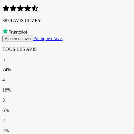
3870 AVIS COZEY​​​​‌ ‍ ​‍​‍‌‍ ‌ ​‍‌‍‍‌‌‍‌ ‌‍‍‌‌‍ ‍​‍​‍​ ‍‍​‍​‍‌ ​ ‌‍​‌‌‍ ‍‌‍‍‌‌ ‌​‌ ‍‌​‍ ‍‌‍‍‌‌‍ ​‍​‍​‍ ​​‍​‍‌‍‍​‌ ​‍‌‍‌‌‌‍‌‍​‍​‍​ ‍‍​‍​‍‌‍‍​‌ ‌​‌ ‌​‌ ​​‌ ​ ​ ‍‍​‍ ​‍ ‌‍ ​‌‍ ‌‍​ ‌‍​‌‌‍ ​‌‍‍​‌‍ ‌ ​ ‌ ‌​​ ‍‍​ ​ ​ ​​​ ​​​ ​​​‍ ‌ ​ ‌ ‌​‌ ‌‌‌‍‌​‌‍‍‌‌‍ ​‍ ‌‍‍‌‌‍ ‍‌ ‌​‌‍‌‌‌‍ ‍‌ ‌​​‍ ‌‍‌‌‌‍‌​‌‍‍‌‌ ‌​​‍ ‌‍ ‌‌‍ ‌‍‌​‌‍‌‌​ ‌‌ ​​‌ ​‍‌‍‌‌‌ ​ ‌‍‌‌‌‍ ‍‌ ‌​‌‍​‌‌ ‌​‌‍‍‌‌‍ ‌‍ ‍​ ‍ ‌‍‍‌‌‍‌​​ ‌‌‍‌‌‌‍​‍​ ‌​​ ​ ‌‍​‌​ ‌‍‌‍​‌​ ​‍​‍ ‌​ ​‍​ ‍‌​ ‌‌​ ​ ​‍ ‌​ ‌​‌‍​ ​ ​‍‌‍‌​​‍ ‌​ ‍‌​ ‍‌​ ​​​ ‌‌​‍ ‌​ ‌​​ ‌‌‌‍‌​‌‍‌‍‌‍‌‍​ ‌‍​ ‌​​ ​‌​ ‌‌​ ‌‌​ ​ ​ ​‍​ ‍ ‌ ‌​‌ ‍‌‌ ​​‌‍‌‌​ ‌‌ ​​‌‍‌​‌ ​​​ ‍ ‌ ​​‌‍​‌‌ ‌​‌‍‍​​ ‌‌ ‌‍‌‍​‌‌‍ ​‌ ‌‌‌‍‌‌‌​​‌‌‍‌​‌‍‌​‌‍‌‌‌‍‌​‌‌​ ‌‍‌‌‌‍​ ‌ ‌​‌‍‍‌‌‍ ‌‍ ‍‌ ​ ​‍‌‌​ ‌‌‌​​‍‌‌ ‌‍‍ ‌‍‌‌‌ ‍‌​‍‌‌​ ​ ‌​‌​​‍‌‌​ ​ ‌​‌​​‍‌‌​ ​‍​ ​‍‌‍‌‌‌‍​‍‌‍‌‌‌‍‌‍‌‍‌‌​ ‌ ‌‍‌‌​ ​​​ ​‍‌‍​‌​ ‍‌​ ‌​​‍‌‌​ ​‍​ ​‍​‍‌‌​ ‌‌‌​‌​​‍ ‍‌ ​‍‌‍‌‌‌ ‌‍‌‍‍‌‌‍‌‌‌ ‌ ‌‌​ ‌ ‌‌‌‍ ‌‌‍ ‌‌‍​‌‌ ​‍‌ ‍‌‌‌‌​‌‍‌‌‌‍ ‌‌ ​​‌‍ ​‌‍​‌‌ ‌​‌‍‌‌​‍ ‍‌ ​ ‌ ‌‌‌‍ ‌‌‍ ‌‌‍​‌‌ ​‍‌ ‍‌‌​‌​‌‍​‌‌ ‌​‌‍​‌​‍ ‍‌ ‌​‌‍ ‌ ‌​‌‍​‌‌‍ ​‌‌​‍‌‍​‌‌ ‌​‌‍‍‌‌‍ ‍‌‍‌ ‌‌‌​‌‍‌‌‌ ‍​‌ ‌​​ ‌‍​‍‌‍​‌‌ ​ ‌‍‌‌‌‌‌‌‌ ​‍‌‍ ​​ ‌‌‍‍​‌ ‌​‌ ‌​‌ ​​‌ ​ ​‍‌‌​ ​ ‌​​‌​‍‌‌​ ​‍‌​‌‍​‍‌‌​ ​‍‌​‌‍‌‍ ​‌‍ ‌‍​ ‌‍​‌‌‍ ​‌‍‍​‌‍ ‌ ​ ‌ ‌​​‍‌‌​ ​ ‌​​‌​ ​ ​ ​​​ ​​​ ​​​‍‌‌​ ​‍‌​‌‍‌ ​ ‌ ‌​‌ ‌‌‌‍‌​‌‍‍‌‌‍ ​‍‌‍‌‍‍‌‌‍‌​​ ‌‌‍‌‌‌‍​‍​ ‌​​ ​ ‌‍​‌​ ‌‍‌‍​‌​ ​‍​‍ ‌​ ​‍​ ‍‌​ ‌‌​ ​ ​‍ ‌​ ‌​‌‍​ ​ ​‍‌‍‌​​‍ ‌​ ‍‌​ ‍‌​ ​​​ ‌‌​‍ ‌​ ‌​​ ‌‌‌‍‌​‌‍‌‍‌‍‌‍​ ‌‍​ ‌​​ ​‌​ ‌‌​ ‌‌​ ​ ​ ​‍​‍‌‍‌ ‌​‌ ‍‌‌ ​​‌‍‌‌​ ‌‌ ​​‌‍‌​‌ ​​​‍‌‍‌ ​​‌‍​‌‌ ‌​‌‍‍​​ ‌‌ ‌‍‌‍​‌‌‍ ​‌ ‌‌‌‍‌‌‌​​‌‌‍‌​‌‍‌​‌‍‌‌‌‍‌​‌‌​ ‌‍‌‌‌‍​ ‌ ‌​‌‍‍‌‌‍ ‌‍ ‍‌ ​ ​‍‌‌​ ‌‌‌​​‍‌‌ ‌‍‍ ‌‍‌‌‌ ‍‌​‍‌‌​ ​ ‌​‌​​‍‌‌​ ​ ‌​‌​​‍‌‌​ ​‍​ ​‍‌‍‌‌‌‍​‍‌‍‌‌‌‍‌‍‌‍‌‌​ ‌ ‌‍‌‌​ ​​​ ​‍‌‍​‌​ ‍‌​ ‌​​‍‌‌​ ​‍​ ​‍​‍‌‌​ ‌‌‌​‌​​‍ ‍‌ ​‍‌‍‌‌‌ ‌‍‌‍‍‌‌‍‌‌‌ ‌ ‌‌​ ‌ ‌‌‌‍ ‌‌‍ ‌‌‍​‌‌ ​‍‌ ‍‌‌‌‌​‌‍‌‌‌‍ ‌‌ ​​‌‍ ​‌‍​‌‌ ‌​‌‍‌‌​‍ ‍‌ ​ ‌ ‌‌‌‍ ‌‌‍ ‌‌‍​‌‌ ​‍‌ ‍‌‌​‌​‌‍​‌‌ ‌​‌‍​‌​‍ ‍‌ ‌​‌‍ ‌ ‌​‌‍​‌‌‍ ​‌‌​‍‌‍​‌‌ ‌​‌‍‍‌‌‍ ‍‌‍‌ ‌‌‌​‌‍‌‌‌ ‍​‌ ‌​​‍‌‍‌ ​​‌‍‌‌‌ ​‍‌ ​ ‌ ​​‌‍‌‌‌‍​ ‌ ‌​‌‍‍‌‌ ‌‍‌‍‌‌​ ‌‌ ​​‌ ‌‌‌‍​‍‌‍ ​‌‍‍‌‌ ​ ‌‍‍​‌‍‌‌‌‍‌​​‍​‍‌ ‌
Politique d’avis
Ajouter un avis
TOUS LES AVIS​​​​‌ ‍ ​‍​‍‌‍ ‌ ​‍‌‍‍‌‌‍‌ ‌‍‍‌‌‍ ‍​‍​‍​ ‍‍​‍​‍‌ ​ ‌‍​‌‌‍ ‍‌‍‍‌‌ ‌​‌ ‍‌​‍ ‍‌‍‍‌‌‍ ​‍​‍​‍ ​​‍​‍‌‍‍​‌ ​‍‌‍‌‌‌‍‌‍​‍​‍​ ‍‍​‍​‍‌‍‍​‌ ‌​‌ ‌​‌ ​​‌ ​ ​ ‍‍​‍ ​‍ ‌‍ ​‌‍ ‌‍​ ‌‍​‌‌‍ ​‌‍‍​‌‍ ‌ ​ ‌ ‌​​ ‍‍​ ​ ​ ​​​ ​​​ ​​​‍ ‌ ​ ‌ ‌​‌ ‌‌‌‍‌​‌‍‍‌‌‍ ​‍ ‌‍‍‌‌‍ ‍‌ ‌​‌‍‌‌‌‍ ‍‌ ‌​​‍ ‌‍‌‌‌‍‌​‌‍‍‌‌ ‌​​‍ ‌‍ ‌‌‍ ‌‍‌​‌‍‌‌​ ‌‌ ​​‌ ​‍‌‍‌‌‌ ​ ‌‍‌‌‌‍ ‍‌ ‌​‌‍​‌‌ ‌​‌‍‍‌‌‍ ‌‍ ‍​ ‍ ‌‍‍‌‌‍‌​​ ‌‌‍‌‌‌‍​‍​ ‌​​ ​ ‌‍​‌​ ‌‍‌‍​‌​ ​‍​‍ ‌​ ​‍​ ‍‌​ ‌‌​ ​ ​‍ ‌​ ‌​‌‍​ ​ ​‍‌‍‌​​‍ ‌​ ‍‌​ ‍‌​ ​​​ ‌‌​‍ ‌​ ‌​​ ‌‌‌‍‌​‌‍‌‍‌‍‌‍​ ‌‍​ ‌​​ ​‌​ ‌‌​ ‌‌​ ​ ​ ​‍​ ‍ ‌ ‌​‌ ‍‌‌ ​​‌‍‌‌​ ‌‌ ​​‌‍‌​‌ ​​​ ‍ ‌ ​​‌‍​‌‌ ‌​‌‍‍​​ ‌‌ ‌‍‌‍​‌‌‍ ​‌ ‌‌‌‍‌‌‌​​‌‌‍‌​‌‍‌​‌‍‌‌‌‍‌​‌‌​ ‌‍‌‌‌‍​ ‌ ‌​‌‍‍‌‌‍ ‌‍ ‍‌ ​ ​‍‌‌​ ‌‌‌​​‍‌‌ ‌‍‍ ‌‍‌‌‌ ‍‌​‍‌‌​ ​ ‌​‌​​‍‌‌​ ​ ‌​‌​​‍‌‌​ ​‍​ ​‍‌‍‌‌‌‍​‍‌‍‌‌‌‍‌‍‌‍‌‌​ ‌ ‌‍‌‌​ ​​​ ​‍‌‍​‌​ ‍‌​ ‌​​‍‌‌​ ​‍​ ​‍​‍‌‌​ ‌‌‌​‌​​‍ ‍‌ ​‍‌‍‌‌‌ ‌‍‌‍‍‌‌‍‌‌‌ ‌ ‌‌​ ‌ ‌‌‌‍ ‌‌‍ ‌‌‍​‌‌ ​‍‌ ‍‌‌‌‌​‌‍‌‌‌‍ ‌‌ ​​‌‍ ​‌‍​‌‌ ‌​‌‍‌‌​‍ ‍‌‍​‍‌ ​‍‌‍‌‌‌‍​‌‌‍‍ ‌‍‌​‌‍ ‌ ‌ ‌‍ ‍‌​‌​‌‍​‌‌ ‌​‌‍​‌​‍ ‍‌ ‌​‌‍‍‌‌ ‌​‌‍ ​‌‍‌‌​ ‌‍​‍‌‍​‌‌ ​ ‌‍‌‌‌‌‌‌‌ ​‍‌‍ ​​ ‌‌‍‍​‌ ‌​‌ ‌​‌ ​​‌ ​ ​‍‌‌​ ​ ‌​​‌​‍‌‌​ ​‍‌​‌‍​‍‌‌​ ​‍‌​‌‍‌‍ ​‌‍ ‌‍​ ‌‍​‌‌‍ ​‌‍‍​‌‍ ‌ ​ ‌ ‌​​‍‌‌​ ​ ‌​​‌​ ​ ​ ​​​ ​​​ ​​​‍‌‌​ ​‍‌​‌‍‌ ​ ‌ ‌​‌ ‌‌‌‍‌​‌‍‍‌‌‍ ​‍‌‍‌‍‍‌‌‍‌​​ ‌‌‍‌‌‌‍​‍​ ‌​​ ​ ‌‍​‌​ ‌‍‌‍​‌​ ​‍​‍ ‌​ ​‍​ ‍‌​ ‌‌​ ​ ​‍ ‌​ ‌​‌‍​ ​ ​‍‌‍‌​​‍ ‌​ ‍‌​ ‍‌​ ​​​ ‌‌​‍ ‌​ ‌​​ ‌‌‌‍‌​‌‍‌‍‌‍‌‍​ ‌‍​ ‌​​ ​‌​ ‌‌​ ‌‌​ ​ ​ ​‍​‍‌‍‌ ‌​‌ ‍‌‌ ​​‌‍‌‌​ ‌‌ ​​‌‍‌​‌ ​​​‍‌‍‌ ​​‌‍​‌‌ ‌​‌‍‍​​ ‌‌ ‌‍‌‍​‌‌‍ ​‌ ‌‌‌‍‌‌‌​​‌‌‍‌​‌‍‌​‌‍‌‌‌‍‌​‌‌​ ‌‍‌‌‌‍​ ‌ ‌​‌‍‍‌‌‍ ‌‍ ‍‌ ​ ​‍‌‌​ ‌‌‌​​‍‌‌ ‌‍‍ ‌‍‌‌‌ ‍‌​‍‌‌​ ​ ‌​‌​​‍‌‌​ ​ ‌​‌​​‍‌‌​ ​‍​ ​‍‌‍‌‌‌‍​‍‌‍‌‌‌‍‌‍‌‍‌‌​ ‌ ‌‍‌‌​ ​​​ ​‍‌‍​‌​ ‍‌​ ‌​​‍‌‌​ ​‍​ ​‍​‍‌‌​ ‌‌‌​‌​​‍ ‍‌ ​‍‌‍‌‌‌ ‌‍‌‍‍‌‌‍‌‌‌ ‌ ‌‌​ ‌ ‌‌‌‍ ‌‌‍ ‌‌‍​‌‌ ​‍‌ ‍‌‌‌‌​‌‍‌‌‌‍ ‌‌ ​​‌‍ ​‌‍​‌‌ ‌​‌‍‌‌​‍ ‍‌‍​‍‌ ​‍‌‍‌‌‌‍​‌‌‍‍ ‌‍‌​‌‍ ‌ ‌ ‌‍ ‍‌​‌​‌‍​‌‌ ‌​‌‍​‌​‍ ‍‌ ‌​‌‍‍‌‌ ‌​‌‍ ​‌‍‌‌​‍‌‍‌ ​​‌‍‌‌‌ ​‍‌ ​ ‌ ​​‌‍‌‌‌‍​ ‌ ‌​‌‍‍‌‌ ‌‍‌‍‌‌​ ‌‌ ​​‌ ‌‌‌‍​‍‌‍ ​‌‍‍‌‌ ​ ‌‍‍​‌‍‌‌‌‍‌​​‍​‍‌ ‌
5
74
%
4
16
%
3
6
%
2
2
%