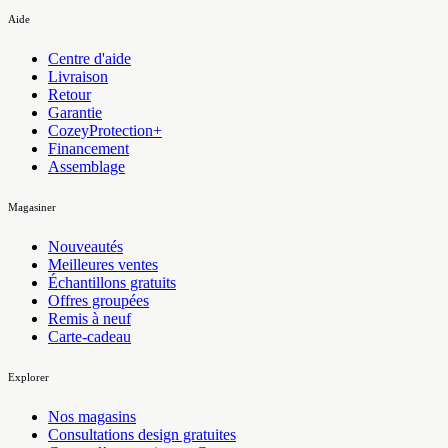
Aide
Centre d'aide
Livraison
Retour
Garantie
CozeyProtection+
Financement
Assemblage
Magasiner
Nouveautés
Meilleures ventes
Échantillons gratuits
Offres groupées
Remis à neuf
Carte-cadeau
Explorer
Nos magasins
Consultations design gratuites