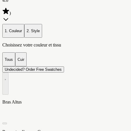
4.6
)
1. Couleur
2. Style
Choisissez votre couleur et tissu
Tous
Cuir
Undecided? Order Free Swatches
•
Bras Altus