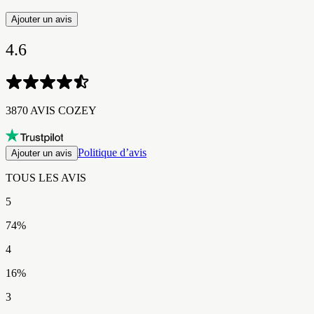
Ajouter un avis
4.6
3870 AVIS COZEY​​​​‌ ‍ ​‍​‍‌‍ ‌ ​‍‌‍‍‌‌‍‌ ‌‍‍‌‌‍ ‍​‍​‍​ ‍‍​‍​‍‌ ​ ‌‍​‌‌‍ ‍‌‍‍‌‌ ‌​‌ ‍‌​‍ ‍‌‍‍‌‌‍ ​‍​‍​‍ ​​‍​‍‌‍‍​‌ ​‍‌‍‌‌‌‍‌‍​‍​‍​ ‍‍​‍​‍‌‍‍​‌ ‌​‌ ‌​‌ ​​‌ ​ ​ ‍‍​‍ ​‍ ‌‍ ​‌‍ ‌‍​ ‌‍​‌‌‍ ​‌‍‍​‌‍ ‌ ​ ‌ ‌​​ ‍‍​ ​ ​ ​​​ ​​​ ​​​‍ ‌ ​ ‌ ‌​‌ ‌‌‌‍‌​‌‍‍‌‌‍ ​‍ ‌‍‍‌‌‍ ‍‌ ‌​‌‍‌‌‌‍ ‍‌ ‌​​‍ ‌‍‌‌‌‍‌​‌‍‍‌‌ ‌​​‍ ‌‍ ‌‌‍ ‌‍‌​‌‍‌‌​ ‌‌ ​​‌ ​‍‌‍‌‌‌ ​ ‌‍‌‌‌‍ ‍‌ ‌​‌‍​‌‌ ‌​‌‍‍‌‌‍ ‌‍ ‍​ ‍ ‌‍‍‌‌‍‌​​ ‌‌‍​‌‌‍​‍​ ​‍​ ‌‌‌‍​‍​ ‌‌​ ​‍‌‍‌‌​‍ ‌‌‍​ ​ ‌ ​ ‌ ​ ‌​​‍ ‌​ ‌​​ ‍​​ ​‍​ ​ ​‍ ‌‌‍​‍‌‍​‍​ ‍​​ ‌ ​‍ ‌​ ​ ​ ​ ‌‍‌‌‌‍‌​‌‍‌‌​ ​​‌‍​‌​ ​‌​ ‌‍‌‍‌​‌‍‌‍​ ‌ ​ ‍ ‌ ‌​‌ ‍‌‌ ​​‌‍‌‌​ ‌‌ ​​‌‍‌​‌ ​​​ ‍ ‌ ​​‌‍​‌‌ ‌​‌‍‍​​ ‌‌ ‌‍‌‍​‌‌‍ ​‌ ‌‌‌‍‌‌‌​​‌‌‍‌​‌‍‌​‌‍‌‌‌‍‌​‌‌​ ‌‍‌‌‌‍​ ‌ ‌​‌‍‍‌‌‍ ‌‍ ‍‌ ​ ​‍‌‌​ ‌‌‌​​‍‌‌ ‌‍‍ ‌‍‌‌‌ ‍‌​‍‌‌​ ​ ‌​‌​​‍‌‌​ ​ ‌​‌​​‍‌‌​ ​‍​ ​‍‌‍‌‌​ ‌ ​ ‌‍‌‍​ ​ ‌‌​ ​​​ ‌‌​ ​‌​ ‍‌​ ‌​​ ​‍​ ‌ ​‍‌‌​ ​‍​ ​‍​‍‌‌​ ‌‌‌​‌​​‍ ‍‌ ​‍‌‍‌‌‌ ‌‍‌‍‍‌‌‍‌‌‌ ‌ ‌‌​ ‌ ‌‌‌‍ ‌‌‍ ‌‌‍​‌‌ ​‍‌ ‍‌‌‌‌​‌‍‌‌‌‍ ‌‌ ​​‌‍ ​‌‍​‌‌ ‌​‌‍‌‌​‍ ‍‌ ​ ‌ ‌‌‌‍ ‌‌‍ ‌‌‍​‌‌ ​‍‌ ‍‌‌​‌​‌‍​‌‌ ‌​‌‍​‌​‍ ‍‌ ‌​‌‍ ‌ ‌​‌‍​‌‌‍ ​‌‌​‍‌‍​‌‌ ‌​‌‍‍‌‌‍ ‍‌‍‌ ‌‌‌​‌‍‌‌‌ ‍​‌ ‌​​ ‌‍​‍‌‍​‌‌ ​ ‌‍‌‌‌‌‌‌‌ ​‍‌‍ ​​ ‌‌‍‍​‌ ‌​‌ ‌​‌ ​​‌ ​ ​‍‌‌​ ​ ‌​​‌​‍‌‌​ ​‍‌​‌‍​‍‌‌​ ​‍‌​‌‍‌‍ ​‌‍ ‌‍​ ‌‍​‌‌‍ ​‌‍‍​‌‍ ‌ ​ ‌ ‌​​‍‌‌​ ​ ‌​​‌​ ​ ​ ​​​ ​​​ ​​​‍‌‌​ ​‍‌​‌‍‌ ​ ‌ ‌​‌ ‌‌‌‍‌​‌‍‍‌‌‍ ​‍‌‍‌‍‍‌‌‍‌​​ ‌‌‍​‌‌‍​‍​ ​‍​ ‌‌‌‍​‍​ ‌‌​ ​‍‌‍‌‌​‍ ‌‌‍​ ​ ‌ ​ ‌ ​ ‌​​‍ ‌​ ‌​​ ‍​​ ​‍​ ​ ​‍ ‌‌‍​‍‌‍​‍​ ‍​​ ‌ ​‍ ‌​ ​ ​ ​ ‌‍‌‌‌‍‌​‌‍‌‌​ ​​‌‍​‌​ ​‌​ ‌‍‌‍‌​‌‍‌‍​ ‌ ​‍‌‍‌ ‌​‌ ‍‌‌ ​​‌‍‌‌​ ‌‌ ​​‌‍‌​‌ ​​​‍‌‍‌ ​​‌‍​‌‌ ‌​‌‍‍​​ ‌‌ ‌‍‌‍​‌‌‍ ​‌ ‌‌‌‍‌‌‌​​‌‌‍‌​‌‍‌​‌‍‌‌‌‍‌​‌‌​ ‌‍‌‌‌‍​ ‌ ‌​‌‍‍‌‌‍ ‌‍ ‍‌ ​ ​‍‌‌​ ‌‌‌​​‍‌‌ ‌‍‍ ‌‍‌‌‌ ‍‌​‍‌‌​ ​ ‌​‌​​‍‌‌​ ​ ‌​‌​​‍‌‌​ ​‍​ ​‍‌‍‌‌​ ‌ ​ ‌‍‌‍​ ​ ‌‌​ ​​​ ‌‌​ ​‌​ ‍‌​ ‌​​ ​‍​ ‌ ​‍‌‌​ ​‍​ ​‍​‍‌‌​ ‌‌‌​‌​​‍ ‍‌ ​‍‌‍‌‌‌ ‌‍‌‍‍‌‌‍‌‌‌ ‌ ‌‌​ ‌ ‌‌‌‍ ‌‌‍ ‌‌‍​‌‌ ​‍‌ ‍‌‌‌‌​‌‍‌‌‌‍ ‌‌ ​​‌‍ ​‌‍​‌‌ ‌​‌‍‌‌​‍ ‍‌ ​ ‌ ‌‌‌‍ ‌‌‍ ‌‌‍​‌‌ ​‍‌ ‍‌‌​‌​‌‍​‌‌ ‌​‌‍​‌​‍ ‍‌ ‌​‌‍ ‌ ‌​‌‍​‌‌‍ ​‌‌​‍‌‍​‌‌ ‌​‌‍‍‌‌‍ ‍‌‍‌ ‌‌‌​‌‍‌‌‌ ‍​‌ ‌​​‍‌‍‌ ​​‌‍‌‌‌ ​‍‌ ​ ‌ ​​‌‍‌‌‌‍​ ‌ ‌​‌‍‍‌‌ ‌‍‌‍‌‌​ ‌‌ ​​‌ ‌‌‌‍​‍‌‍ ​‌‍‍‌‌ ​ ‌‍‍​‌‍‌‌‌‍‌​​‍​‍‌ ‌
Politique d’avis
Ajouter un avis
TOUS LES AVIS​​​​‌ ‍ ​‍​‍‌‍ ‌ ​‍‌‍‍‌‌‍‌ ‌‍‍‌‌‍ ‍​‍​‍​ ‍‍​‍​‍‌ ​ ‌‍​‌‌‍ ‍‌‍‍‌‌ ‌​‌ ‍‌​‍ ‍‌‍‍‌‌‍ ​‍​‍​‍ ​​‍​‍‌‍‍​‌ ​‍‌‍‌‌‌‍‌‍​‍​‍​ ‍‍​‍​‍‌‍‍​‌ ‌​‌ ‌​‌ ​​‌ ​ ​ ‍‍​‍ ​‍ ‌‍ ​‌‍ ‌‍​ ‌‍​‌‌‍ ​‌‍‍​‌‍ ‌ ​ ‌ ‌​​ ‍‍​ ​ ​ ​​​ ​​​ ​​​‍ ‌ ​ ‌ ‌​‌ ‌‌‌‍‌​‌‍‍‌‌‍ ​‍ ‌‍‍‌‌‍ ‍‌ ‌​‌‍‌‌‌‍ ‍‌ ‌​​‍ ‌‍‌‌‌‍‌​‌‍‍‌‌ ‌​​‍ ‌‍ ‌‌‍ ‌‍‌​‌‍‌‌​ ‌‌ ​​‌ ​‍‌‍‌‌‌ ​ ‌‍‌‌‌‍ ‍‌ ‌​‌‍​‌‌ ‌​‌‍‍‌‌‍ ‌‍ ‍​ ‍ ‌‍‍‌‌‍‌​​ ‌‌‍​‌‌‍​‍​ ​‍​ ‌‌‌‍​‍​ ‌‌​ ​‍‌‍‌‌​‍ ‌‌‍​ ​ ‌ ​ ‌ ​ ‌​​‍ ‌​ ‌​​ ‍​​ ​‍​ ​ ​‍ ‌‌‍​‍‌‍​‍​ ‍​​ ‌ ​‍ ‌​ ​ ​ ​ ‌‍‌‌‌‍‌​‌‍‌‌​ ​​‌‍​‌​ ​‌​ ‌‍‌‍‌​‌‍‌‍​ ‌ ​ ‍ ‌ ‌​‌ ‍‌‌ ​​‌‍‌‌​ ‌‌ ​​‌‍‌​‌ ​​​ ‍ ‌ ​​‌‍​‌‌ ‌​‌‍‍​​ ‌‌ ‌‍‌‍​‌‌‍ ​‌ ‌‌‌‍‌‌‌​​‌‌‍‌​‌‍‌​‌‍‌‌‌‍‌​‌‌​ ‌‍‌‌‌‍​ ‌ ‌​‌‍‍‌‌‍ ‌‍ ‍‌ ​ ​‍‌‌​ ‌‌‌​​‍‌‌ ‌‍‍ ‌‍‌‌‌ ‍‌​‍‌‌​ ​ ‌​‌​​‍‌‌​ ​ ‌​‌​​‍‌‌​ ​‍​ ​‍‌‍‌‌​ ‌ ​ ‌‍‌‍​ ​ ‌‌​ ​​​ ‌‌​ ​‌​ ‍‌​ ‌​​ ​‍​ ‌ ​‍‌‌​ ​‍​ ​‍​‍‌‌​ ‌‌‌​‌​​‍ ‍‌ ​‍‌‍‌‌‌ ‌‍‌‍‍‌‌‍‌‌‌ ‌ ‌‌​ ‌ ‌‌‌‍ ‌‌‍ ‌‌‍​‌‌ ​‍‌ ‍‌‌‌‌​‌‍‌‌‌‍ ‌‌ ​​‌‍ ​‌‍​‌‌ ‌​‌‍‌‌​‍ ‍‌‍​‍‌ ​‍‌‍‌‌‌‍​‌‌‍‍ ‌‍‌​‌‍ ‌ ‌ ‌‍ ‍‌​‌​‌‍​‌‌ ‌​‌‍​‌​‍ ‍‌ ‌​‌‍‍‌‌ ‌​‌‍ ​‌‍‌‌​ ‌‍​‍‌‍​‌‌ ​ ‌‍‌‌‌‌‌‌‌ ​‍‌‍ ​​ ‌‌‍‍​‌ ‌​‌ ‌​‌ ​​‌ ​ ​‍‌‌​ ​ ‌​​‌​‍‌‌​ ​‍‌​‌‍​‍‌‌​ ​‍‌​‌‍‌‍ ​‌‍ ‌‍​ ‌‍​‌‌‍ ​‌‍‍​‌‍ ‌ ​ ‌ ‌​​‍‌‌​ ​ ‌​​‌​ ​ ​ ​​​ ​​​ ​​​‍‌‌​ ​‍‌​‌‍‌ ​ ‌ ‌​‌ ‌‌‌‍‌​‌‍‍‌‌‍ ​‍‌‍‌‍‍‌‌‍‌​​ ‌‌‍​‌‌‍​‍​ ​‍​ ‌‌‌‍​‍​ ‌‌​ ​‍‌‍‌‌​‍ ‌‌‍​ ​ ‌ ​ ‌ ​ ‌​​‍ ‌​ ‌​​ ‍​​ ​‍​ ​ ​‍ ‌‌‍​‍‌‍​‍​ ‍​​ ‌ ​‍ ‌​ ​ ​ ​ ‌‍‌‌‌‍‌​‌‍‌‌​ ​​‌‍​‌​ ​‌​ ‌‍‌‍‌​‌‍‌‍​ ‌ ​‍‌‍‌ ‌​‌ ‍‌‌ ​​‌‍‌‌​ ‌‌ ​​‌‍‌​‌ ​​​‍‌‍‌ ​​‌‍​‌‌ ‌​‌‍‍​​ ‌‌ ‌‍‌‍​‌‌‍ ​‌ ‌‌‌‍‌‌‌​​‌‌‍‌​‌‍‌​‌‍‌‌‌‍‌​‌‌​ ‌‍‌‌‌‍​ ‌ ‌​‌‍‍‌‌‍ ‌‍ ‍‌ ​ ​‍‌‌​ ‌‌‌​​‍‌‌ ‌‍‍ ‌‍‌‌‌ ‍‌​‍‌‌​ ​ ‌​‌​​‍‌‌​ ​ ‌​‌​​‍‌‌​ ​‍​ ​‍‌‍‌‌​ ‌ ​ ‌‍‌‍​ ​ ‌‌​ ​​​ ‌‌​ ​‌​ ‍‌​ ‌​​ ​‍​ ‌ ​‍‌‌​ ​‍​ ​‍​‍‌‌​ ‌‌‌​‌​​‍ ‍‌ ​‍‌‍‌‌‌ ‌‍‌‍‍‌‌‍‌‌‌ ‌ ‌‌​ ‌ ‌‌‌‍ ‌‌‍ ‌‌‍​‌‌ ​‍‌ ‍‌‌‌‌​‌‍‌‌‌‍ ‌‌ ​​‌‍ ​‌‍​‌‌ ‌​‌‍‌‌​‍ ‍‌‍​‍‌ ​‍‌‍‌‌‌‍​‌‌‍‍ ‌‍‌​‌‍ ‌ ‌ ‌‍ ‍‌​‌​‌‍​‌‌ ‌​‌‍​‌​‍ ‍‌ ‌​‌‍‍‌‌ ‌​‌‍ ​‌‍‌‌​‍‌‍‌ ​​‌‍‌‌‌ ​‍‌ ​ ‌ ​​‌‍‌‌‌‍​ ‌ ‌​‌‍‍‌‌ ‌‍‌‍‌‌​ ‌‌ ​​‌ ‌‌‌‍​‍‌‍ ​‌‍‍‌‌ ​ ‌‍‍​‌‍‌‌‌‍‌​​‍​‍‌ ‌
5
74
%
4
16
%
3