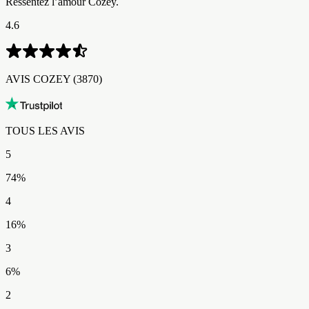
Ressentez l’amour Cozey.
4.6
AVIS COZEY​​​​‌ ‍ ​‍​‍‌‍ ‌ ​‍‌‍‍‌‌‍‌ ‌‍‍‌‌‍ ‍​‍​‍​ ‍‍​‍​‍‌ ​ ‌‍​‌‌‍ ‍‌‍‍‌‌ ‌​‌ ‍‌​‍ ‍‌‍‍‌‌‍ ​‍​‍​‍ ​​‍​‍‌‍‍​‌ ​‍‌‍‌‌‌‍‌‍​‍​‍​ ‍‍​‍​‍‌‍‍​‌ ‌​‌ ‌​‌ ​​‌ ​ ​ ‍‍​‍ ​‍ ‌‍ ​‌‍ ‌‍​ ‌‍​‌‌‍ ​‌‍‍​‌‍ ‌ ​ ‌ ‌​​ ‍‍​ ​ ​ ​​​ ​​​ ​​​‍ ‌ ​ ‌ ‌​‌ ‌‌‌‍‌​‌‍‍‌‌‍ ​‍ ‌‍‍‌‌‍ ‍‌ ‌​‌‍‌‌‌‍ ‍‌ ‌​​‍ ‌‍‌‌‌‍‌​‌‍‍‌‌ ‌​​‍ ‌‍ ‌‌‍ ‌‍‌​‌‍‌‌​ ‌‌ ​​‌ ​‍‌‍‌‌‌ ​ ‌‍‌‌‌‍ ‍‌ ‌​‌‍​‌‌ ‌​‌‍‍‌‌‍ ‌‍ ‍​ ‍ ‌‍‍‌‌‍‌​​ ‌‌‍​‌‌‍​‍​ ​‍​ ‌‌‌‍​‍​ ‌‌​ ​‍‌‍‌‌​‍ ‌‌‍​ ​ ‌ ​ ‌ ​ ‌​​‍ ‌​ ‌​​ ‍​​ ​‍​ ​ ​‍ ‌‌‍​‍‌‍​‍​ ‍​​ ‌ ​‍ ‌​ ​ ​ ​ ‌‍‌‌‌‍‌​‌‍‌‌​ ​​‌‍​‌​ ​‌​ ‌‍‌‍‌​‌‍‌‍​ ‌ ​ ‍ ‌ ‌​‌ ‍‌‌ ​​‌‍‌‌​ ‌‌ ​​‌‍‌​‌ ​​​ ‍ ‌ ​​‌‍​‌‌ ‌​‌‍‍​​ ‌‌ ‌‍‌‍​‌‌‍ ​‌ ‌‌‌‍‌‌‌​​‌‌‍‌​‌‍‌​‌‍‌‌‌‍‌​‌‌​ ‌‍‌‌‌‍​ ‌ ‌​‌‍‍‌‌‍ ‌‍ ‍‌ ​ ​‍‌‌​ ‌‌‌​​‍‌‌ ‌‍‍ ‌‍‌‌‌ ‍‌​‍‌‌​ ​ ‌​‌​​‍‌‌​ ​ ‌​‌​​‍‌‌​ ​‍​ ​‍‌‍‌‌​ ‌ ​ ‌‍‌‍​ ​ ‌‌​ ​​​ ‌‌​ ​‌​ ‍‌​ ‌​​ ​‍​ ‌ ​‍‌‌​ ​‍​ ​‍​‍‌‌​ ‌‌‌​‌​​‍ ‍‌ ​‍‌‍‌‌‌ ‌‍‌‍‍‌‌‍‌‌‌ ‌ ‌‌​ ‌ ‌‌‌‍ ‌‌‍ ‌‌‍​‌‌ ​‍‌ ‍‌‌‌‌​‌‍‌‌‌‍ ‌‌ ​​‌‍ ​‌‍​‌‌ ‌​‌‍‌‌​‍ ‍‌ ​ ‌ ‌‌‌‍ ‌‌‍ ‌‌‍​‌‌ ​‍‌ ‍‌‌​‌​‌‍​‌‌ ‌​‌‍​‌​‍ ‍‌ ‌​‌‍ ‌ ‌​‌‍​‌‌‍ ​‌‌​‍‌‍​‌‌ ‌​‌‍‍‌‌‍ ‍‌‍‌ ‌‌‌​‌‍‌‌‌ ‍​‌ ‌​​ ‌‍​‍‌‍​‌‌ ​ ‌‍‌‌‌‌‌‌‌ ​‍‌‍ ​​ ‌‌‍‍​‌ ‌​‌ ‌​‌ ​​‌ ​ ​‍‌‌​ ​ ‌​​‌​‍‌‌​ ​‍‌​‌‍​‍‌‌​ ​‍‌​‌‍‌‍ ​‌‍ ‌‍​ ‌‍​‌‌‍ ​‌‍‍​‌‍ ‌ ​ ‌ ‌​​‍‌‌​ ​ ‌​​‌​ ​ ​ ​​​ ​​​ ​​​‍‌‌​ ​‍‌​‌‍‌ ​ ‌ ‌​‌ ‌‌‌‍‌​‌‍‍‌‌‍ ​‍‌‍‌‍‍‌‌‍‌​​ ‌‌‍​‌‌‍​‍​ ​‍​ ‌‌‌‍​‍​ ‌‌​ ​‍‌‍‌‌​‍ ‌‌‍​ ​ ‌ ​ ‌ ​ ‌​​‍ ‌​ ‌​​ ‍​​ ​‍​ ​ ​‍ ‌‌‍​‍‌‍​‍​ ‍​​ ‌ ​‍ ‌​ ​ ​ ​ ‌‍‌‌‌‍‌​‌‍‌‌​ ​​‌‍​‌​ ​‌​ ‌‍‌‍‌​‌‍‌‍​ ‌ ​‍‌‍‌ ‌​‌ ‍‌‌ ​​‌‍‌‌​ ‌‌ ​​‌‍‌​‌ ​​​‍‌‍‌ ​​‌‍​‌‌ ‌​‌‍‍​​ ‌‌ ‌‍‌‍​‌‌‍ ​‌ ‌‌‌‍‌‌‌​​‌‌‍‌​‌‍‌​‌‍‌‌‌‍‌​‌‌​ ‌‍‌‌‌‍​ ‌ ‌​‌‍‍‌‌‍ ‌‍ ‍‌ ​ ​‍‌‌​ ‌‌‌​​‍‌‌ ‌‍‍ ‌‍‌‌‌ ‍‌​‍‌‌​ ​ ‌​‌​​‍‌‌​ ​ ‌​‌​​‍‌‌​ ​‍​ ​‍‌‍‌‌​ ‌ ​ ‌‍‌‍​ ​ ‌‌​ ​​​ ‌‌​ ​‌​ ‍‌​ ‌​​ ​‍​ ‌ ​‍‌‌​ ​‍​ ​‍​‍‌‌​ ‌‌‌​‌​​‍ ‍‌ ​‍‌‍‌‌‌ ‌‍‌‍‍‌‌‍‌‌‌ ‌ ‌‌​ ‌ ‌‌‌‍ ‌‌‍ ‌‌‍​‌‌ ​‍‌ ‍‌‌‌‌​‌‍‌‌‌‍ ‌‌ ​​‌‍ ​‌‍​‌‌ ‌​‌‍‌‌​‍ ‍‌ ​ ‌ ‌‌‌‍ ‌‌‍ ‌‌‍​‌‌ ​‍‌ ‍‌‌​‌​‌‍​‌‌ ‌​‌‍​‌​‍ ‍‌ ‌​‌‍ ‌ ‌​‌‍​‌‌‍ ​‌‌​‍‌‍​‌‌ ‌​‌‍‍‌‌‍ ‍‌‍‌ ‌‌‌​‌‍‌‌‌ ‍​‌ ‌​​‍‌‍‌ ​​‌‍‌‌‌ ​‍‌ ​ ‌ ​​‌‍‌‌‌‍​ ‌ ‌​‌‍‍‌‌ ‌‍‌‍‌‌​ ‌‌ ​​‌ ‌‌‌‍​‍‌‍ ​‌‍‍‌‌ ​ ‌‍‍​‌‍‌‌‌‍‌​​‍​‍‌ ‌ (3870)
TOUS LES AVIS​​​​‌ ‍ ​‍​‍‌‍ ‌ ​‍‌‍‍‌‌‍‌ ‌‍‍‌‌‍ ‍​‍​‍​ ‍‍​‍​‍‌ ​ ‌‍​‌‌‍ ‍‌‍‍‌‌ ‌​‌ ‍‌​‍ ‍‌‍‍‌‌‍ ​‍​‍​‍ ​​‍​‍‌‍‍​‌ ​‍‌‍‌‌‌‍‌‍​‍​‍​ ‍‍​‍​‍‌‍‍​‌ ‌​‌ ‌​‌ ​​‌ ​ ​ ‍‍​‍ ​‍ ‌‍ ​‌‍ ‌‍​ ‌‍​‌‌‍ ​‌‍‍​‌‍ ‌ ​ ‌ ‌​​ ‍‍​ ​ ​ ​​​ ​​​ ​​​‍ ‌ ​ ‌ ‌​‌ ‌‌‌‍‌​‌‍‍‌‌‍ ​‍ ‌‍‍‌‌‍ ‍‌ ‌​‌‍‌‌‌‍ ‍‌ ‌​​‍ ‌‍‌‌‌‍‌​‌‍‍‌‌ ‌​​‍ ‌‍ ‌‌‍ ‌‍‌​‌‍‌‌​ ‌‌ ​​‌ ​‍‌‍‌‌‌ ​ ‌‍‌‌‌‍ ‍‌ ‌​‌‍​‌‌ ‌​‌‍‍‌‌‍ ‌‍ ‍​ ‍ ‌‍‍‌‌‍‌​​ ‌‌‍​‌‌‍​‍​ ​‍​ ‌‌‌‍​‍​ ‌‌​ ​‍‌‍‌‌​‍ ‌‌‍​ ​ ‌ ​ ‌ ​ ‌​​‍ ‌​ ‌​​ ‍​​ ​‍​ ​ ​‍ ‌‌‍​‍‌‍​‍​ ‍​​ ‌ ​‍ ‌​ ​ ​ ​ ‌‍‌‌‌‍‌​‌‍‌‌​ ​​‌‍​‌​ ​‌​ ‌‍‌‍‌​‌‍‌‍​ ‌ ​ ‍ ‌ ‌​‌ ‍‌‌ ​​‌‍‌‌​ ‌‌ ​​‌‍‌​‌ ​​​ ‍ ‌ ​​‌‍​‌‌ ‌​‌‍‍​​ ‌‌ ‌‍‌‍​‌‌‍ ​‌ ‌‌‌‍‌‌‌​​‌‌‍‌​‌‍‌​‌‍‌‌‌‍‌​‌‌​ ‌‍‌‌‌‍​ ‌ ‌​‌‍‍‌‌‍ ‌‍ ‍‌ ​ ​‍‌‌​ ‌‌‌​​‍‌‌ ‌‍‍ ‌‍‌‌‌ ‍‌​‍‌‌​ ​ ‌​‌​​‍‌‌​ ​ ‌​‌​​‍‌‌​ ​‍​ ​‍‌‍‌‌​ ‌ ​ ‌‍‌‍​ ​ ‌‌​ ​​​ ‌‌​ ​‌​ ‍‌​ ‌​​ ​‍​ ‌ ​‍‌‌​ ​‍​ ​‍​‍‌‌​ ‌‌‌​‌​​‍ ‍‌ ​‍‌‍‌‌‌ ‌‍‌‍‍‌‌‍‌‌‌ ‌ ‌‌​ ‌ ‌‌‌‍ ‌‌‍ ‌‌‍​‌‌ ​‍‌ ‍‌‌‌‌​‌‍‌‌‌‍ ‌‌ ​​‌‍ ​‌‍​‌‌ ‌​‌‍‌‌​‍ ‍‌‍​‍‌ ​‍‌‍‌‌‌‍​‌‌‍‍ ‌‍‌​‌‍ ‌ ‌ ‌‍ ‍‌​‌​‌‍​‌‌ ‌​‌‍​‌​‍ ‍‌ ‌​‌‍‍‌‌ ‌​‌‍ ​‌‍‌‌​ ‌‍​‍‌‍​‌‌ ​ ‌‍‌‌‌‌‌‌‌ ​‍‌‍ ​​ ‌‌‍‍​‌ ‌​‌ ‌​‌ ​​‌ ​ ​‍‌‌​ ​ ‌​​‌​‍‌‌​ ​‍‌​‌‍​‍‌‌​ ​‍‌​‌‍‌‍ ​‌‍ ‌‍​ ‌‍​‌‌‍ ​‌‍‍​‌‍ ‌ ​ ‌ ‌​​‍‌‌​ ​ ‌​​‌​ ​ ​ ​​​ ​​​ ​​​‍‌‌​ ​‍‌​‌‍‌ ​ ‌ ‌​‌ ‌‌‌‍‌​‌‍‍‌‌‍ ​‍‌‍‌‍‍‌‌‍‌​​ ‌‌‍​‌‌‍​‍​ ​‍​ ‌‌‌‍​‍​ ‌‌​ ​‍‌‍‌‌​‍ ‌‌‍​ ​ ‌ ​ ‌ ​ ‌​​‍ ‌​ ‌​​ ‍​​ ​‍​ ​ ​‍ ‌‌‍​‍‌‍​‍​ ‍​​ ‌ ​‍ ‌​ ​ ​ ​ ‌‍‌‌‌‍‌​‌‍‌‌​ ​​‌‍​‌​ ​‌​ ‌‍‌‍‌​‌‍‌‍​ ‌ ​‍‌‍‌ ‌​‌ ‍‌‌ ​​‌‍‌‌​ ‌‌ ​​‌‍‌​‌ ​​​‍‌‍‌ ​​‌‍​‌‌ ‌​‌‍‍​​ ‌‌ ‌‍‌‍​‌‌‍ ​‌ ‌‌‌‍‌‌‌​​‌‌‍‌​‌‍‌​‌‍‌‌‌‍‌​‌‌​ ‌‍‌‌‌‍​ ‌ ‌​‌‍‍‌‌‍ ‌‍ ‍‌ ​ ​‍‌‌​ ‌‌‌​​‍‌‌ ‌‍‍ ‌‍‌‌‌ ‍‌​‍‌‌​ ​ ‌​‌​​‍‌‌​ ​ ‌​‌​​‍‌‌​ ​‍​ ​‍‌‍‌‌​ ‌ ​ ‌‍‌‍​ ​ ‌‌​ ​​​ ‌‌​ ​‌​ ‍‌​ ‌​​ ​‍​ ‌ ​‍‌‌​ ​‍​ ​‍​‍‌‌​ ‌‌‌​‌​​‍ ‍‌ ​‍‌‍‌‌‌ ‌‍‌‍‍‌‌‍‌‌‌ ‌ ‌‌​ ‌ ‌‌‌‍ ‌‌‍ ‌‌‍​‌‌ ​‍‌ ‍‌‌‌‌​‌‍‌‌‌‍ ‌‌ ​​‌‍ ​‌‍​‌‌ ‌​‌‍‌‌​‍ ‍‌‍​‍‌ ​‍‌‍‌‌‌‍​‌‌‍‍ ‌‍‌​‌‍ ‌ ‌ ‌‍ ‍‌​‌​‌‍​‌‌ ‌​‌‍​‌​‍ ‍‌ ‌​‌‍‍‌‌ ‌​‌‍ ​‌‍‌‌​‍‌‍‌ ​​‌‍‌‌‌ ​‍‌ ​ ‌ ​​‌‍‌‌‌‍​ ‌ ‌​‌‍‍‌‌ ‌‍‌‍‌‌​ ‌‌ ​​‌ ‌‌‌‍​‍‌‍ ​‌‍‍‌‌ ​ ‌‍‍​‌‍‌‌‌‍‌​​‍​‍‌ ‌
5
74
%
4
16
%
3
6
%
2