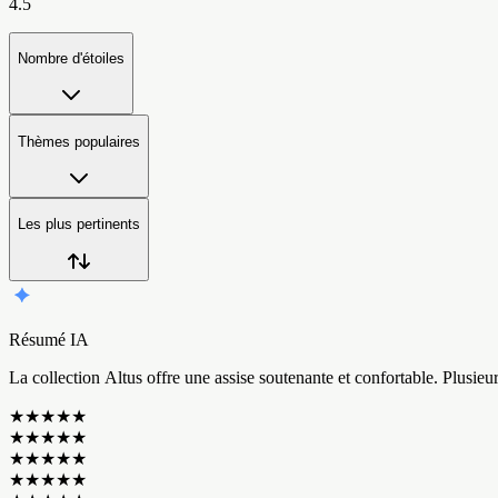
4.5
Nombre d'étoiles
Thèmes populaires
Les plus pertinents
Résumé IA
L
a
c
o
l
l
e
c
t
i
o
n
A
l
t
u
s
o
f
f
r
e
u
n
e
a
s
s
i
s
e
s
o
u
t
e
n
a
n
t
e
e
t
c
o
n
f
o
r
t
a
b
l
e
.
P
l
u
s
i
e
u
★
★
★
★
★
★
★
★
★
★
★
★
★
★
★
★
★
★
★
★