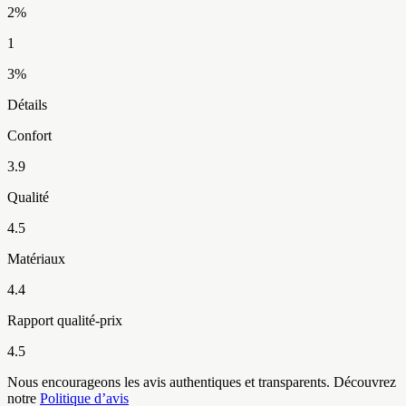
2
%
1
3
%
Détails
Confort
3.9
Qualité
4.5
Matériaux
4.4
Rapport qualité-prix
4.5
Nous encourageons les avis authentiques et transparents. Découvrez
notre
Politique d’avis