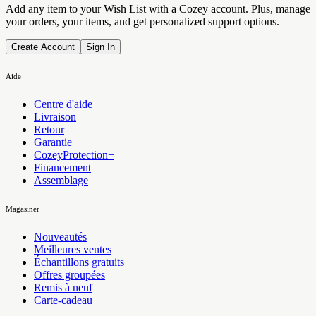
Add any item to your Wish List with a Cozey account. Plus, manage
your orders, your items, and get personalized support options.
Create Account
Sign In
Aide
Centre d'aide
Livraison
Retour
Garantie
CozeyProtection+
Financement
Assemblage
Magasiner
Nouveautés
Meilleures ventes
Échantillons gratuits
Offres groupées
Remis à neuf
Carte-cadeau