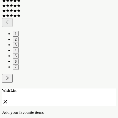
★
★
★
★
★
★
★
★
★
★
★
★
★
★
★
★
★
★
★
★
1
2
3
4
5
6
7
Wish List
Add your favourite items