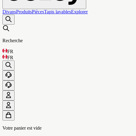
Divans
Produits
Pièces
Tapis lavables
Explorer
Recherche
FR
FR
Votre panier est vide