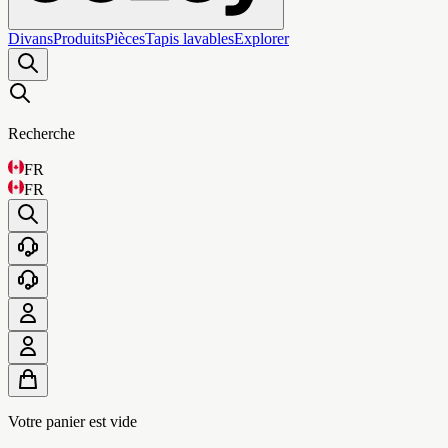
Divans
Produits
Pièces
Tapis lavables
Explorer
Recherche
FR
FR
Votre panier est vide