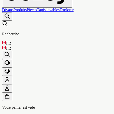
Divans
Produits
Pièces
Tapis lavables
Explorer
Recherche
FR
FR
Votre panier est vide