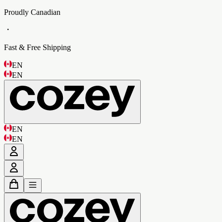
Proudly Canadian
・
Fast & Free Shipping
EN
EN
EN
EN