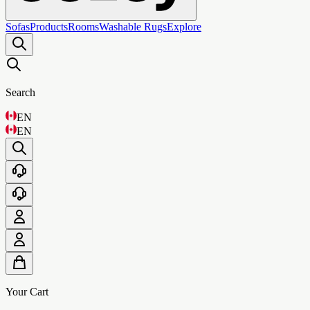
Sofas
Products
Rooms
Washable Rugs
Explore
Search
EN
EN
Your Cart